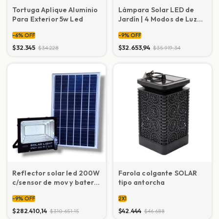
Tortuga Aplique Aluminio
Lámpara Solar LED de
Para Exterior 5w Led
Jardín | 4 Modos de Luz
(RGB) | Diseño Premium
-
6
%
OFF
-
9
%
OFF
$32.345
$32.653,94
$34.228
$35.919,34
Farola colgante SOLAR
Reflector solar led 200W
tipo antorcha
c/sensor de mov y bateria
de larga duración y panel
2X1
-
9
%
OFF
de 45W
$42.444
$282.410,14
$46.688
$310.651,15