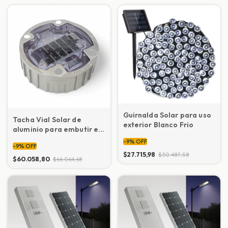
Guirnalda Solar para uso
Tacha Vial Solar de
exterior Blanco Frio
aluminio para embutir en
pavimento
-
9
%
OFF
-
9
%
OFF
$27.715,98
$30.487,58
$60.058,80
$66.064,68