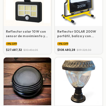
Reflector solar 10W con
Reflector SOLAR 200W
sensor de movimiento y
portátil, baliza y con
luz fija
cargador auxiliar para
-
9
%
OFF
-
9
%
OFF
auto
$27.687,32
$108.480,28
$30.456,05
$119.328,30