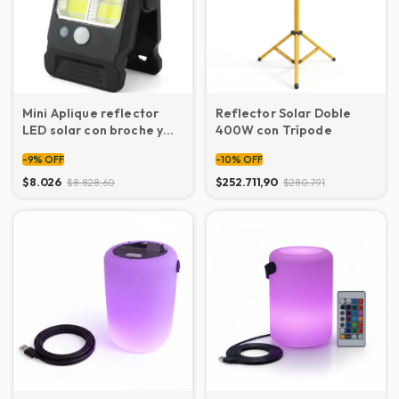
Mini Aplique reflector
Reflector Solar Doble
LED solar con broche y
400W con Trípode
Sensor de movimiento
-
9
%
OFF
-
10
%
OFF
$8.026
$252.711,90
$8.828,60
$280.791