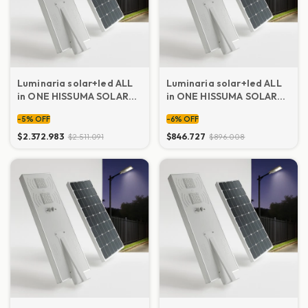
Luminaria solar+led ALL
Luminaria solar+led ALL
in ONE HISSUMA SOLAR
in ONE HISSUMA SOLAR
120W
30W
-
5
%
OFF
-
6
%
OFF
$2.372.983
$846.727
$2.511.091
$896.008