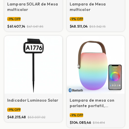
Lampara SOLAR de Mesa
Lampara de Mesa
multicolor
multicolor
-
9
%
OFF
-
9
%
OFF
$61.407,14
$48.511,04
$67.547,85
$53.362,15
Indicador Luminoso Solar
Lampara de mesa con
parlante portatil,
-
9
%
OFF
Bluetooh
-
9
%
OFF
$48.215,48
$53.037,02
$104.085,46
$114.494