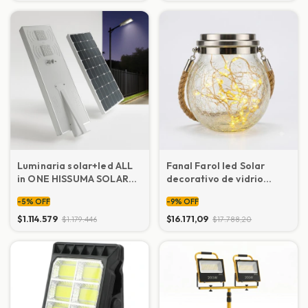
Luminaria solar+led ALL
Fanal Farol led Solar
in ONE HISSUMA SOLAR
decorativo de vidrio
30W
colgante
-
5
%
OFF
-
9
%
OFF
$1.114.579
$16.171,09
$1.179.446
$17.788,20