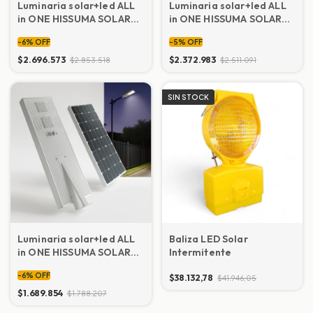
Luminaria solar+led ALL
Luminaria solar+led ALL
in ONE HISSUMA SOLAR
in ONE HISSUMA SOLAR
120W
100W
-
6
%
OFF
-
5
%
OFF
$2.696.573
$2.372.983
$2.853.518
$2.511.091
SIN STOCK
Luminaria solar+led ALL
Baliza LED Solar
in ONE HISSUMA SOLAR
Intermitente
50W
-
6
%
OFF
$38.132,78
$41.946,05
$1.689.854
$1.788.207