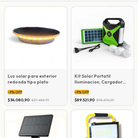
Luz solar para exterior
Kit Solar Portatil
redonda tipo plato
Iluminacion, Cargador
USB, Radio y Parlante
-
9
%
OFF
-
9
%
OFF
Bluetooh
$34.080,90
$89.521,90
$37.488,99
$98.474,09