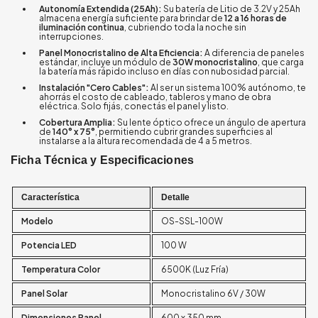
Autonomía Extendida (25Ah):
Su batería de Litio de 3.2V y 25Ah
almacena energía suficiente para brindar de
12 a 16 horas de
iluminación continua
, cubriendo toda la noche sin
interrupciones.
Panel Monocristalino de Alta Eficiencia:
A diferencia de paneles
estándar, incluye un módulo de
30W monocristalino
, que carga
la batería más rápido incluso en días con nubosidad parcial.
Instalación "Cero Cables":
Al ser un sistema 100% autónomo, te
ahorrás el costo de cableado, tableros y mano de obra
eléctrica. Solo fijás, conectás el panel y listo.
Cobertura Amplia:
Su lente óptico ofrece un ángulo de apertura
de
140° x 75°
, permitiendo cubrir grandes superficies al
instalarse a la altura recomendada de 4 a 5 metros.
Ficha Técnica y Especificaciones
Característica
Detalle
Modelo
OS-SSL-100W
Potencia LED
100 W
Temperatura Color
6500K (Luz Fría)
Panel Solar
Monocristalino 6V / 30W
Dimensiones Panel
600 x 350 mm