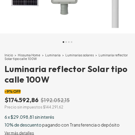
Inicio
>
Hissuma Home
>
Luminaria
>
Luminarias solares
>
Luminaria reflector
Solar tipo calle 100W
Luminaria reflector Solar tipo
calle 100W
-
9
%
OFF
$174.592,86
$192.052,15
Precio sin impuestos
$144.291,62
6
x
$29.098,81
sin interés
10% de descuento
pagando con Transferencia o depósito
Ver más detalles