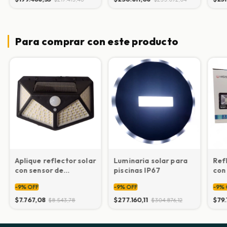
Para comprar con este producto
Aplique reflector solar
Luminaria solar para
Ref
con sensor de
piscinas IP67
con
movimiento
-
9
%
OFF
-
9
%
OFF
-
9
%
$7.767,08
$277.160,11
$79.
$8.543,78
$304.876,12