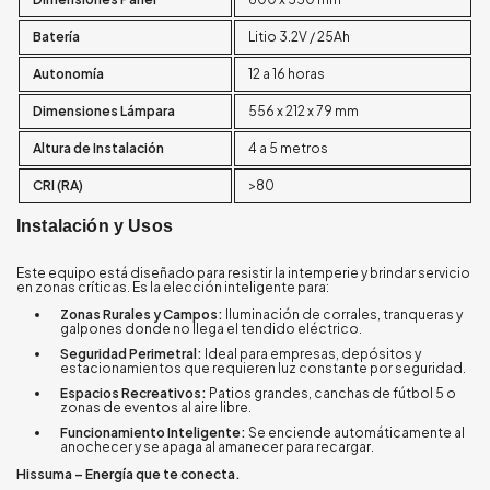
Batería
Litio 3.2V / 25Ah
Autonomía
12 a 16 horas
Dimensiones Lámpara
556 x 212 x 79 mm
Altura de Instalación
4 a 5 metros
CRI (RA)
>80
Instalación y Usos
Este equipo está diseñado para resistir la intemperie y brindar servicio
en zonas críticas. Es la elección inteligente para:
Zonas Rurales y Campos:
Iluminación de corrales, tranqueras y
galpones donde no llega el tendido eléctrico.
Seguridad Perimetral:
Ideal para empresas, depósitos y
estacionamientos que requieren luz constante por seguridad.
Espacios Recreativos:
Patios grandes, canchas de fútbol 5 o
zonas de eventos al aire libre.
Funcionamiento Inteligente:
Se enciende automáticamente al
anochecer y se apaga al amanecer para recargar.
Hissuma – Energía que te conecta.