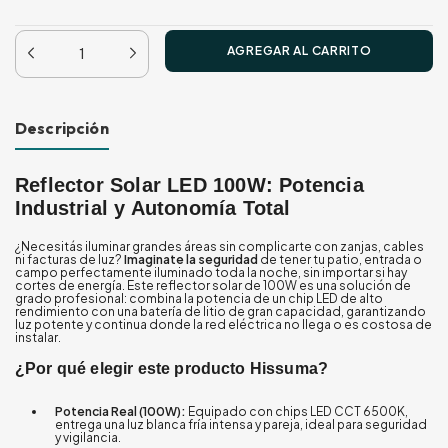
Descripción
Reflector Solar LED 100W: Potencia
Industrial y Autonomía Total
¿Necesitás iluminar grandes áreas sin complicarte con zanjas, cables
ni facturas de luz?
Imaginate la seguridad
de tener tu patio, entrada o
campo perfectamente iluminado toda la noche, sin importar si hay
cortes de energía. Este reflector solar de 100W es una solución de
grado profesional: combina la potencia de un chip LED de alto
rendimiento con una batería de litio de gran capacidad, garantizando
luz potente y continua donde la red eléctrica no llega o es costosa de
instalar.
¿Por qué elegir este producto Hissuma?
Potencia Real (100W):
Equipado con chips LED CCT 6500K,
entrega una luz blanca fría intensa y pareja, ideal para seguridad
y vigilancia.