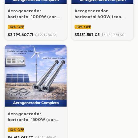
Aerogenerador
Aerogenerador
horizontal 1000W (con
horizontal 600W (con
mástil, regulador de
mástil-regulador de
-
10
%
OFF
-
10
%
OFF
carga y elementos de
carga y elementos de
instalación)
instalación)
$3.799.607,71
$3.134.587,05
$4.221.786,34
$3.482.874,50
Aerogenerador
horizontal 1500W (con
mástil, regulador de
-
10
%
OFF
carga y elementos de
instalación)
$4.612.013,70
$5.124.459,67