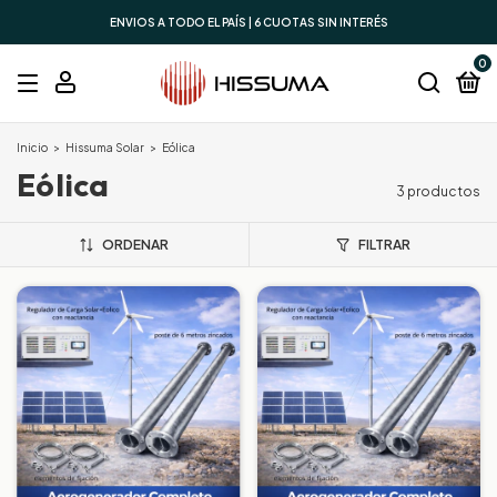
ENVIOS A TODO EL PAÍS | 6 CUOTAS SIN INTERÉS
0
Inicio
>
Hissuma Solar
>
Eólica
Eólica
3 productos
ORDENAR
FILTRAR