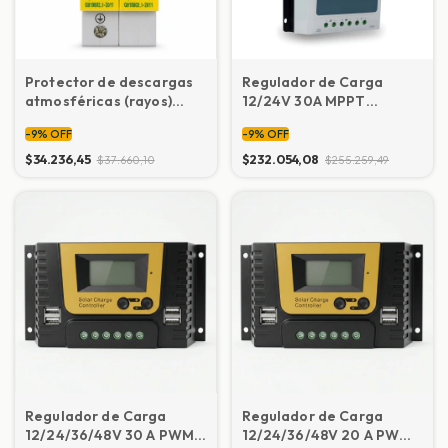
Protector de descargas
Regulador de Carga
atmosféricas (rayos)
12/24V 30A MPPT
para red eléctrica
p/sistemas solares
-
9
%
OFF
-
9
%
OFF
Monofasica 10Ka-20Ka
EPEVER Tracer 3210AN
P+N
$34.236,45
$232.054,08
$37.660,10
$255.259,49
Regulador de Carga
Regulador de Carga
12/24/36/48V 30 A PWM
12/24/36/48V 20 A PWM