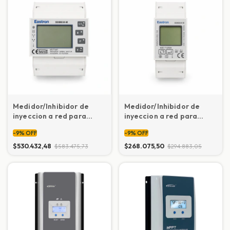
Medidor/Inhibidor de
Medidor/Inhibidor de
inyeccion a red para
inyeccion a red para
inversores Growatt y
inversores monofasico
-
9
%
OFF
-
9
%
OFF
otros
Eastrom SDM 230
$530.432,48
$268.075,50
$583.475,73
$294.883,05