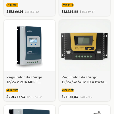
Con 4 salidas USB
Con 4 salidas USB
-
9
%
OFF
-
9
%
OFF
$55.866,91
$32.126,88
$61.453,60
$35.339,57
Regulador de Carga
Regulador de Carga
12/24V 20A MPPT
12/24/36/48V 10 A PWM
p/sistemas solares
Con 4 salidas USB
-
9
%
OFF
-
9
%
OFF
EPEVER TRACER 2210AN
$201.785,93
$28.158,83
$221.964,52
$30.974,71