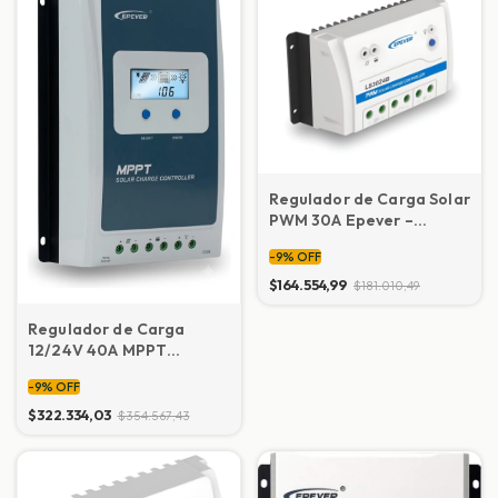
Regulador de Carga Solar
PWM 30A Epever –
12/24V Auto
-
9
%
OFF
$164.554,99
$181.010,49
Regulador de Carga
12/24V 40A MPPT
EPEVER TRACER 4210AN
-
9
%
OFF
G3
$322.334,03
$354.567,43