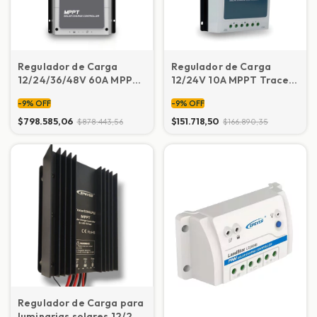
Regulador de Carga
Regulador de Carga
12/24/36/48V 60A MPPT
12/24V 10A MPPT Tracer
EPEVER TRACER
1210AN
-
9
%
OFF
-
9
%
OFF
IT6420AN
$798.585,06
$151.718,50
$878.443,56
$166.890,35
Regulador de Carga para
luminarias solares 12/24V