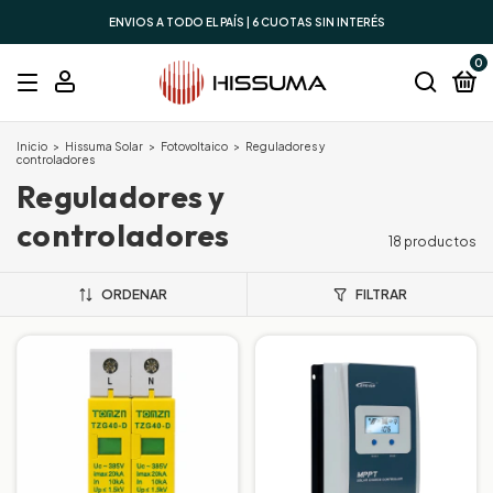
ENVIOS A TODO EL PAÍS | 6 CUOTAS SIN INTERÉS
0
Inicio
>
Hissuma Solar
>
Fotovoltaico
>
Reguladores y
controladores
Reguladores y
controladores
18 productos
ORDENAR
FILTRAR