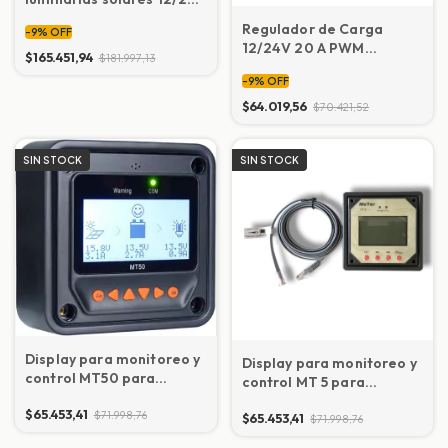
20A MPPT EPEVER
Regulador de Carga
-
9
%
OFF
Tracer 5206LPLI
12/24V 20 A PWM
$165.451,94
$181.997,13
p/sistemas solares
-
9
%
OFF
EPEVER LS2024B
$64.019,56
$70.421,52
SIN STOCK
SIN STOCK
Display para monitoreo y
Display para monitoreo y
control MT50 para
control MT 5 para
regulador de carga serie
regulador de carga serie
$65.453,41
LS
$71.998,76
$65.453,41
TRACER
$71.998,76