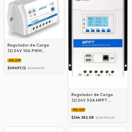
Regulador de Carga
12/24V 10A PWM
p/sistemas solares
-
9
%
OFF
EPEVER LS1024B
$49.497,12
$54.446,83
Regulador de Carga
12/24V 30A MPPT
EPEVER TRIRON 3210N
-
9
%
OFF
con 2 USB
$244.382,08
$268.820,29