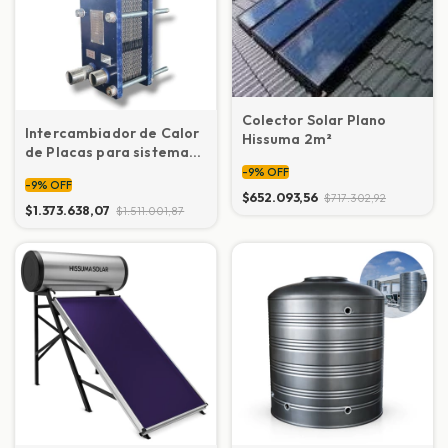
Colector Solar Plano
Intercambiador de Calor
Hissuma 2m²
de Placas para sistema
solar 30m3 (37 Placas)
-
9
%
OFF
-
9
%
OFF
$652.093,56
$717.302,92
$1.373.638,07
$1.511.001,87