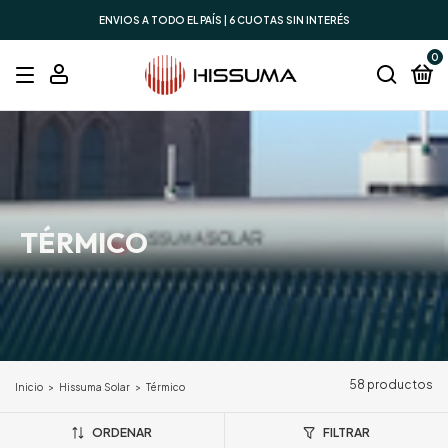
ENVIOS A TODO EL PAÍS | 6 CUOTAS SIN INTERÉS
0
TÉRMICO
58 productos
Inicio
>
Hissuma Solar
>
Térmico
ORDENAR
FILTRAR