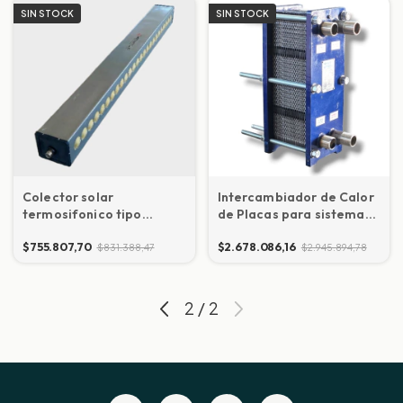
SIN STOCK
SIN STOCK
Colector solar
Intercambiador de Calor
termosifonico tipo
de Placas para sistema
Manifold de 50 tubos solo
solar 60m3 (51 placas)
$755.807,70
$2.678.086,16
colector (repuesto)
$831.388,47
$2.945.894,78
2
/
2