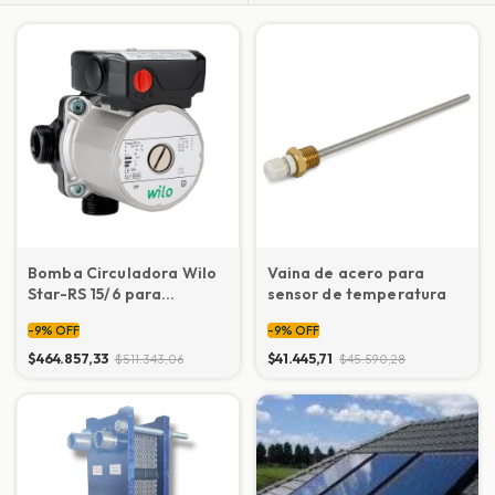
Bomba Circuladora Wilo
Vaina de acero para
Star-RS 15/6 para
sensor de temperatura
Calefacción
-
9
%
OFF
-
9
%
OFF
$464.857,33
$41.445,71
$511.343,06
$45.590,28