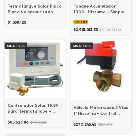
Termotanque Solar Placa
Tanque Acumulador
Plana No presurizado
1000L Hissuma – Simple
Serpentina
$1.338.125
-
9
%
OFF
$2.915.013,33
$3.206.514,66
SIN STOCK
SIN STOCK
Controlador Solar TK8A
Válvula Motorizada 3 Vías
para Termotanque –
1" Hissuma – Control
Automático
Automático
$85.623,86
$94.186,25
$270.245,45
$297.270