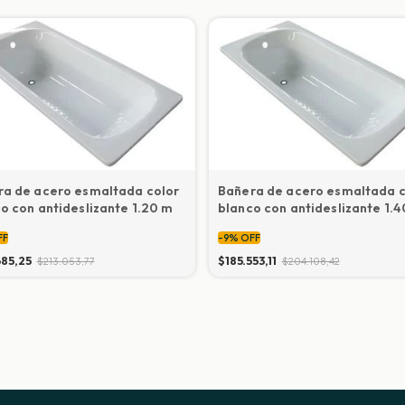
ra de acero esmaltada color
Bañera de acero esmaltada c
o con antideslizante 1.20 m
blanco con antideslizante 1.
FF
-
9
%
OFF
685,25
$185.553,11
$213.053,77
$204.108,42