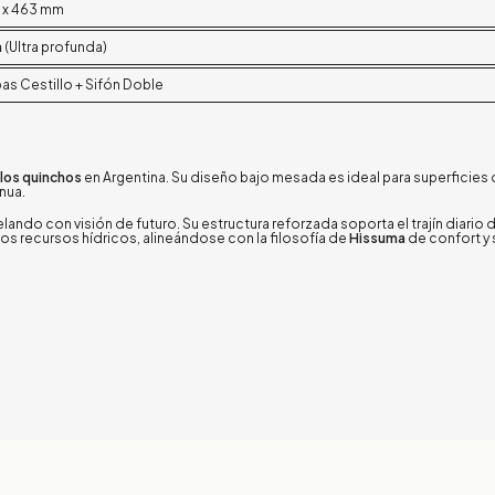
 x 463 mm
m
(Ultra profunda)
as Cestillo + Sifón Doble
 los quinchos
en Argentina. Su diseño bajo mesada es ideal para superficies 
nua.
ando con visión de futuro. Su estructura reforzada soporta el trajín diario d
os recursos hídricos, alineándose con la filosofía de
Hissuma
de confort y 