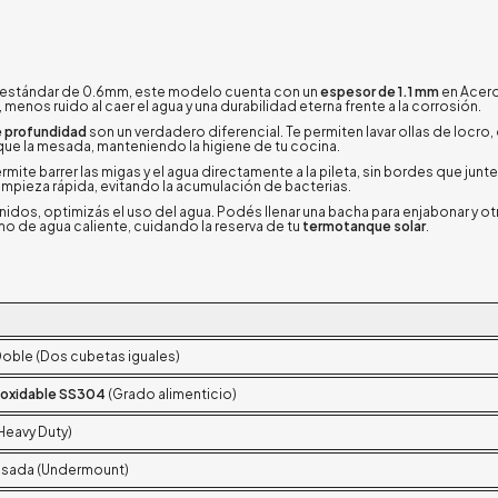
s estándar de 0.6mm, este modelo cuenta con un
espesor de 1.1 mm
en Acero
, menos ruido al caer el agua y una durabilidad eterna frente a la corrosión.
 profundidad
son un verdadero diferencial. Te permiten lavar ollas de locro
que la mesada, manteniendo la higiene de tu cocina.
rmite barrer las migas y el agua directamente a la pileta, sin bordes que jun
 limpieza rápida, evitando la acumulación de bacterias.
idos, optimizás el uso del agua. Podés llenar una bacha para enjabonar y otr
 de agua caliente, cuidando la reserva de tu
termotanque solar
.
oble (Dos cubetas iguales)
noxidable SS304
(Grado alimenticio)
Heavy Duty)
esada (Undermount)