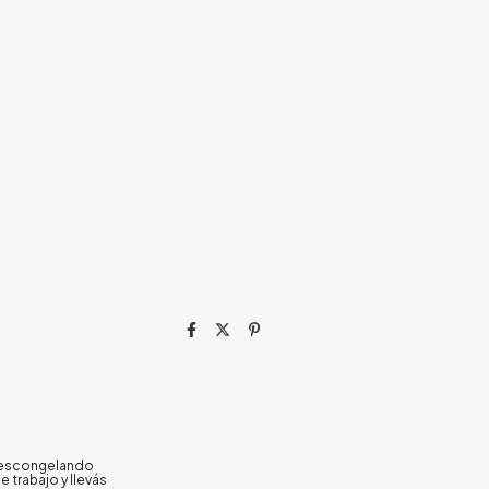
s descongelando
e trabajo y llevás