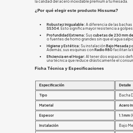
la calidad del acero inoxidable premium a tu mesada.
¿Por qué elegir este producto Hissuma?
Robustez Inigualable:
A diferencia de las bacha
SS304
. Esto significa mayor resistencia a golpes
Profundidad Extrema:
Sus
cubetas de 230 mm de
o fuentes de horno grandes sin que el agua salpi
Higiene y Estética:
Su instalación
Bajo Mesada
pe
Además, sus esquinas con
Radio R80
facilitan la
Eficiencia en el Hogar:
Al tener dos espacios defin
una técnica que reduce drásticamente el consumo
Ficha Técnica y Especificaciones
Especificación
Detalle
Tipo
Bacha D
Material
Acero I
Espesor
1.1 mm
(
Instalación
Bajo M