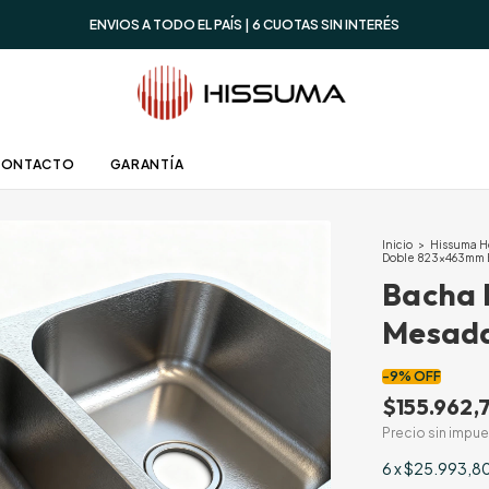
ENVIOS A TODO EL PAÍS | 6 CUOTAS SIN INTERÉS
CONTACTO
GARANTÍA
Inicio
>
Hissuma 
Doble 823x463mm 
Bacha 
Mesad
-
9
%
OFF
$155.962,
Precio sin impu
6
x
$25.993,8