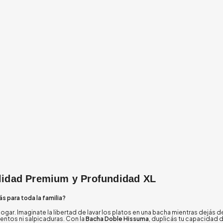
lidad Premium y Profundidad XL
s para toda la familia?
 hogar. Imaginate la libertad de lavar los platos en una bacha mientras dejá
entos ni salpicaduras. Con la
Bacha Doble Hissuma
, duplicás tu capacidad d