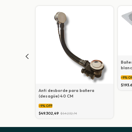
Bañe
blanc
-
9
%
O
$193.
ro Inox
Anti desborde para bañera
 Premium
(desagüe) 40 CM
-
9
%
OFF
$49.302,49
$54.232,74