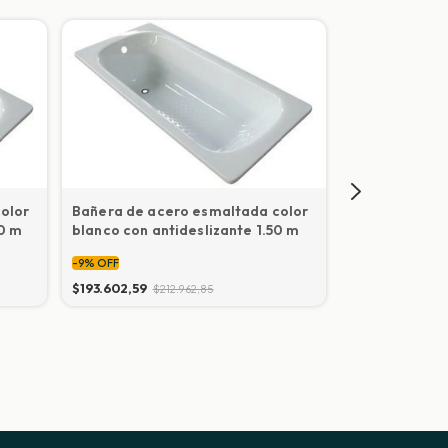
olor
Bañera de acero esmaltada color
Bañera de ac
40 m
blanco con antideslizante 1.50 m
blanco con an
-
9
%
OFF
-
9
%
OFF
$193.602,59
$212.962,85
$202.547,02
$2