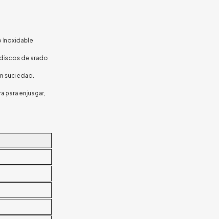
 Inoxidable
, discos de arado
ten suciedad.
a para enjuagar,