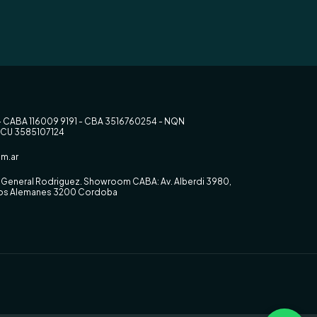
- CABA 116009 9191 - CBA 3516760254 - NQN
RCU 3585107124
m.ar
0, General Rodriguez. Showroom CABA: Av. Alberdi 3980,
 los Alemanes 3200 Cordoba