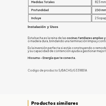
Medidas Totales
823 mm
Profundidad
230 m
Incluye
2 Sopap
Instalación y Usos
Esta bacha es la reina de las
cocinas familiares amplias y
o madera dura, brindando una terminación limpia y conti
Es la inversión perfecta si estás construyendo o remodel
y su capacidad de contención ayuda a gestionar mejor l
Hissuma – Energía que te conecta.
Codigo de producto S/BACHS/G3318B1A
Productos similares