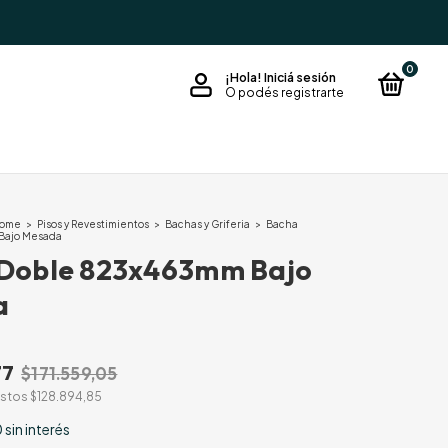
0
¡Hola!
Iniciá sesión
O podés registrarte
Home
>
Pisos y Revestimientos
>
Bachas y Griferia
>
Bacha
Bajo Mesada
Doble 823x463mm Bajo
a
77
$171.559,05
estos
$128.894,85
0
sin interés