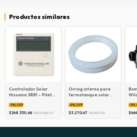
Productos similares
Controlador Solar
Orring interno para
Bom
Hissuma SR81 – Piletas
termotanque solar
Wil
y Calefacción
pulgada (venteo o
Cal
-
9
%
OFF
-
9
%
OFF
-
9
%
sensor de
temperatura)
$248.330,66
$3.270,47
$464
$273.163,73
$3.597,52