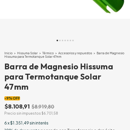
Inicio
>
Hissuma Solar
>
Térmico
>
Accesorios y repuestos
>
Barra de Magnesio
Hissuma para Termotanque Solar 47mm
Barra de Magnesio Hissuma
para Termotanque Solar
47mm
-
9
%
OFF
$8.108,91
$8.919,80
Precio sin impuestos
$6.701,58
6
x
$1.351,49
sin interés