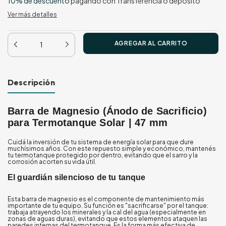
10% de descuento
pagando con Transferencia o depósito
Ver más detalles
Descripción
Barra de Magnesio (Ánodo de Sacrificio)
para Termotanque Solar | 47 mm
Cuidá la inversión de tu sistema de energía solar para que dure
muchísimos años. Con este repuesto simple y económico, mantenés
tu termotanque protegido por dentro, evitando que el sarro y la
corrosión acorten su vida útil.
El guardián silencioso de tu tanque
Esta barra de magnesio es el componente de mantenimiento más
importante de tu equipo. Su función es "sacrificarse" por el tanque:
trabaja atrayendo los minerales y la cal del agua (especialmente en
zonas de aguas duras), evitando que estos elementos ataquen las
paredes internas del termotanque. Es la forma más efectiva de