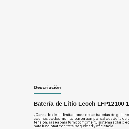
Descripción
Batería de Litio Leoch LFP12100 1
¿Cansado de las limitaciones de las baterías de gel tra
además podés monitorear en tiempo real desde tu celul
tensión. Ya sea para tu motorhome, tu sistema solar o 
para funcionar con total seguridad y eficiencia.