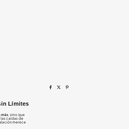
sin Límites
s más
, sino que
 las caídas de
talación merece