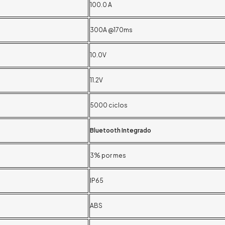
100.0 A
300A @170ms
10.0V
11.2V
5000 ciclos
Bluetooth Integrado
3% por mes
IP65
ABS