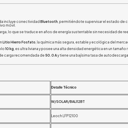
da incluye conectividad
Bluetooth
, permitiéndote supervisar el estado de c
vo móvil.
rga, lo que se traduce en años de energía sustentable sin necesidad de r
on
Litio Hierro Fosfato
, la química más segura, estable y ecológica del merca
olo
10 kg
, es ultra liviana y posee una alta densidad energética en un tamaño
 de carga recomendada de
50.0 A
y tiene una bajísima tasa de autodescarga
Detalle Técnico
W/SOLAR/BALI12BT
Leoch LFP12100