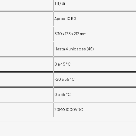
T11 / Sí
Aprox. 10 KG
330 x 173 x 212 mm
Hasta 4 unidades (4S)
0 a 45 °C
-20 a 55 °C
0 a 35 °C
20MΩ 1000VDC