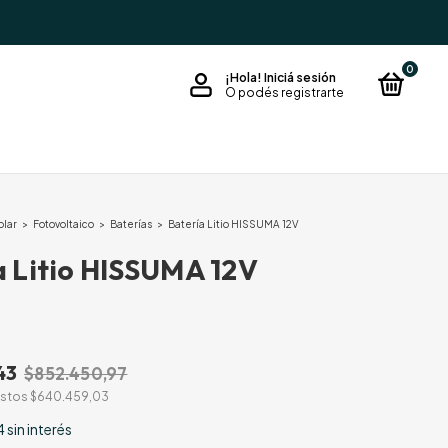
0
¡Hola!
Iniciá sesión
O podés registrarte
olar
>
Fotovoltaico
>
Baterías
>
Batería Litio HISSUMA 12V
a Litio HISSUMA 12V
43
$852.450,97
estos
$640.459,03
4
sin interés