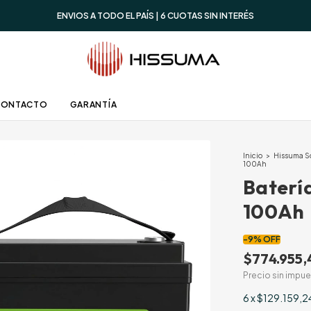
ENVIOS A TODO EL PAÍS | 6 CUOTAS SIN INTERÉS
CONTACTO
GARANTÍA
Inicio
>
Hissuma S
100Ah
Baterí
100Ah
-
9
%
OFF
$774.955,
Precio sin impu
6
x
$129.159,2