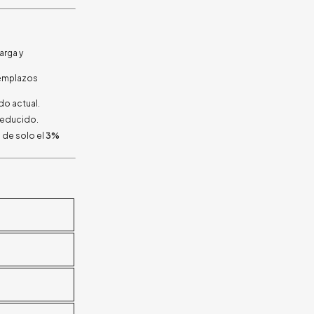
arga y
eemplazos
do actual.
 reducido.
 de solo el
3%