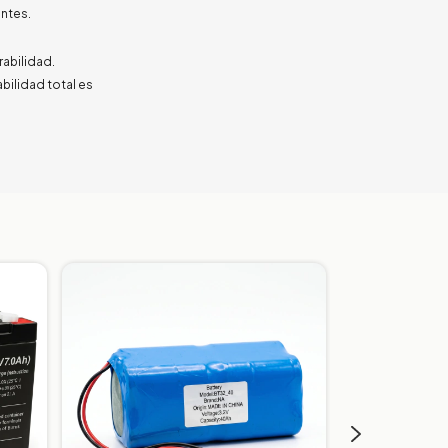
entes.
rabilidad.
abilidad total es