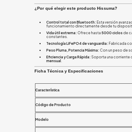
¿Por qué elegir este producto Hissuma?
Control total con Bluetooth:
Esta versión avanza
funcionamiento directamente desde tu dispositi
Vida útil extrema:
Ofrece hasta
5000 ciclos
de ca
constantes.
Tecnología LiFePO4 de vanguardia:
Fabricada c
Peso Pluma, Potencia Máxima:
Con un peso de s
Eficiencia y Carga Rápida:
Soporta una corriente
mensual
.
Ficha Técnica y Especificaciones
Característica
Código de Producto
Modelo