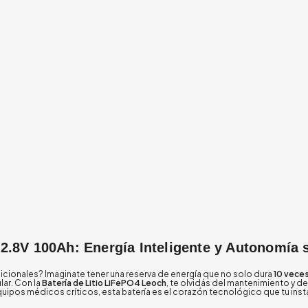
2.8V 100Ah: Energía Inteligente y Autonomía 
dicionales? Imaginate tener una reserva de energía que no solo dura
10 vece
ar. Con la
Batería de Litio LiFePO4 Leoch
, te olvidás del mantenimiento y de
equipos médicos críticos, esta batería es el corazón tecnológico que tu ins