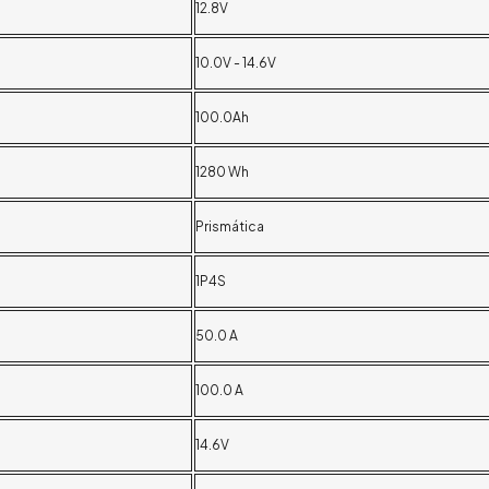
12.8V
10.0V - 14.6V
100.0Ah
1280 Wh
Prismática
1P4S
50.0 A
100.0 A
14.6V