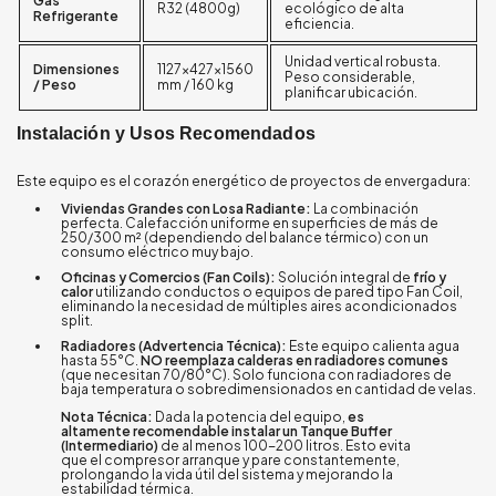
Gas
R32 (4800g)
ecológico de alta
Refrigerante
eficiencia.
Unidad vertical robusta.
Dimensiones
1127×427×1560
Peso considerable,
/ Peso
mm / 160 kg
planificar ubicación.
Instalación y Usos Recomendados
Este equipo es el corazón energético de proyectos de envergadura:
Viviendas Grandes con Losa Radiante:
La combinación
perfecta. Calefacción uniforme en superficies de más de
250/300 m² (dependiendo del balance térmico) con un
consumo eléctrico muy bajo.
Oficinas y Comercios (Fan Coils):
Solución integral de
frío y
calor
utilizando conductos o equipos de pared tipo Fan Coil,
eliminando la necesidad de múltiples aires acondicionados
split.
Radiadores (Advertencia Técnica):
Este equipo calienta agua
hasta 55°C.
NO reemplaza calderas en radiadores comunes
(que necesitan 70/80°C). Solo funciona con radiadores de
baja temperatura o sobredimensionados en cantidad de velas.
Nota Técnica:
Dada la potencia del equipo,
es
altamente recomendable instalar un Tanque Buffer
(Intermediario)
de al menos 100-200 litros. Esto evita
que el compresor arranque y pare constantemente,
prolongando la vida útil del sistema y mejorando la
estabilidad térmica.