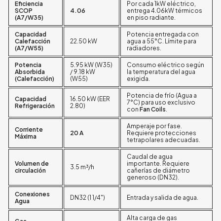
Eficiencia
Por cada 1kW eléctrico,
SCOP
4.06
entrega 4.06kW térmicos
(A7/W35)
en piso radiante.
Capacidad
Potencia entregada con
Calefacción
22.50 kW
agua a 55°C. Límite para
(A7/W55)
radiadores.
Potencia
5.95 kW (W35)
Consumo eléctrico según
Absorbida
/ 9.18 kW
la temperatura del agua
(Calefacción)
(W55)
exigida.
Potencia de frío (Agua a
Capacidad
16.50 kW (EER
7°C) para uso exclusivo
Refrigeración
2.80)
con
Fan Coils
.
Amperaje por fase.
Corriente
20 A
Requiere protecciones
Máxima
tetrapolares adecuadas.
Caudal de agua
Volumen de
importante. Requiere
3.5 m³/h
circulación
cañerías de diámetro
generoso (DN32).
Conexiones
DN32 (1 1/4")
Entrada y salida de agua.
Agua
Alta carga de gas