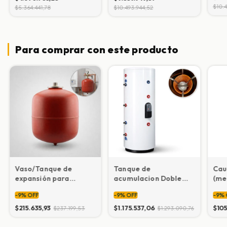
$10.4
$5.364.441,78
$10.493.944,52
Para comprar con este producto
Vaso/Tanque de
Tanque de
Cau
expansión para
acumulacion Doble
(me
sistemas
Serpentina
60 a
-
9
%
OFF
-
9
%
OFF
-
9
%
presurizados.
Presurizados
$215.635,93
$1.175.537,06
$105
$237.199,53
$1.293.090,76