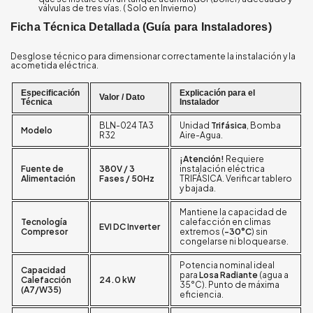
válvulas de tres vías. ( Solo en Invierno)
Ficha Técnica Detallada (Guía para Instaladores)
Desglose técnico para dimensionar correctamente la instalación y la
acometida eléctrica.
Especificación
Explicación para el
Valor / Dato
Técnica
Instalador
BLN-024 TA3
Unidad
Trifásica
, Bomba
Modelo
R32
Aire-Agua.
¡Atención!
Requiere
Fuente de
380V / 3
instalación eléctrica
Alimentación
Fases / 50Hz
TRIFÁSICA. Verificar tablero
y bajada.
Mantiene la capacidad de
Tecnología
calefacción en climas
EVI DC Inverter
Compresor
extremos (
-30°C
) sin
congelarse ni bloquearse.
Potencia nominal ideal
Capacidad
para
Losa Radiante
(agua a
Calefacción
24.0 kW
35°C). Punto de máxima
(A7/W35)
eficiencia.