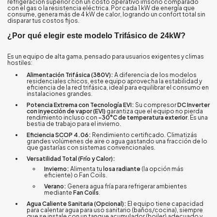
refrigeración superior con un costo operativo irrisorio comparado
con el gas o la resistencia eléctrica. Por cada 1 kW de energía que
consume, genera más de 4 kW de calor, logrando un confort total sin
disparar tus costos fijos.
¿Por qué elegir este modelo Trifásico de 24kW?
Es un equipo de alta gama, pensado para usuarios exigentes y climas
hostiles:
Alimentación Trifásica (380V):
A diferencia de los modelos
residenciales chicos, este equipo aprovecha la estabilidad y
eficiencia de la red trifásica, ideal para equilibrar el consumo en
instalaciones grandes.
Potencia Extrema con Tecnología EVI:
Su compresor
DC Inverter
con inyección de vapor (EVI)
garantiza que el equipo no pierda
rendimiento incluso con
-30°C de temperatura exterior
. Es una
bestia de trabajo para el invierno.
Eficiencia SCOP 4.06:
Rendimiento certificado. Climatizás
grandes volúmenes de aire o agua gastando una fracción de lo
que gastarías con sistemas convencionales.
Versatilidad Total (Frío y Calor):
Invierno:
Alimenta tu
losa radiante
(la opción más
eficiente) o Fan Coils.
Verano:
Genera agua fría para refrigerar ambientes
mediante
Fan Coils
.
Agua Caliente Sanitaria (Opcional):
El equipo tiene capacidad
para calentar agua para uso sanitario (baños/cocina), siempre
que se instale con un tanque acumulador (boiler) adecuado y