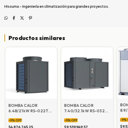
Hissuma – Ingeniería en climatización para grandes proyectos.
Productos similares
BO
BOMBA CALOR
BOMBA CALOR
8.9
6.48/21kW RS-022T
7.40/32.1kW RS-032T
380
380V50HZ
380V50HZ
-
9
%
-
9
%
OFF
-
9
%
OFF
(Ca
(Calefacción 220 m2)
(Calefacción 320 m2)
$9.5
$4.876.765,25
$9.539.949,57