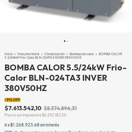
Inicio
>
Hissuma Home
>
Climatización
>
Bombas de calor
>
BOMBA CALOR
5.5/24kW Frio-Calor BLN-024TA3 INVER 380V50HZ
BOMBA CALOR 5.5/24kW Frio-
Calor BLN-024TA3 INVER
380V50HZ
-
9
%
OFF
$7.613.542,10
$8.374.896,31
Precio sin impuestos
$6.292.183,55
6
x
$1.268.923,68
sin interés