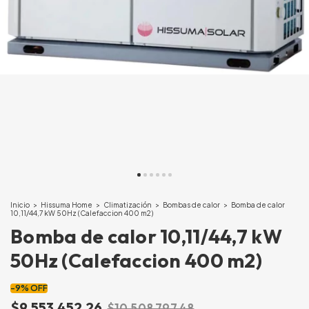
Inicio
>
Hissuma Home
>
Climatización
>
Bombas de calor
>
Bomba de calor
10,11/44,7 kW 50Hz (Calefaccion 400 m2)
Bomba de calor 10,11/44,7 kW
50Hz (Calefaccion 400 m2)
-
9
%
OFF
$9.553.452,26
$10.508.797,48