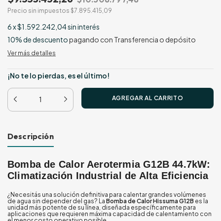
Precio sin impuestos
$7.895.415,09
6
x
$1.592.242,04
sin interés
10% de descuento
pagando con Transferencia o depósito
Ver más detalles
¡No te lo pierdas, es el último!
Descripción
Bomba de Calor Aerotermia G12B 44.7kW:
Climatización Industrial de Alta Eficiencia
¿Necesitás una solución definitiva para calentar grandes volúmenes
de agua sin depender del gas? La
Bomba de Calor Hissuma G12B
es la
unidad más potente de su línea, diseñada específicamente para
aplicaciones que requieren máxima capacidad de calentamiento con
el menor costo operativo posible.