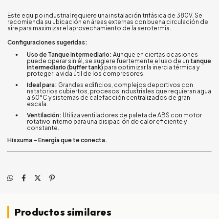
Este equipo industrial requiere una instalación trifásica de 380V. Se
recomienda su ubicación en áreas externas con buena circulación de
aire para maximizar el aprovechamiento de la aerotermia.
Configuraciones sugeridas:
Uso de Tanque Intermediario:
Aunque en ciertas ocasiones
puede operar sin él, se sugiere fuertemente el uso de un
tanque
intermediario (buffer tank)
para optimizar la inercia térmica y
proteger la vida útil de los compresores.
Ideal para:
Grandes edificios, complejos deportivos con
natatorios cubiertos, procesos industriales que requieran agua
a 60°C y sistemas de calefacción centralizados de gran
escala.
Ventilación:
Utiliza ventiladores de paleta de ABS con motor
rotativo interno para una disipación de calor eficiente y
constante.
Hissuma – Energía que te conecta.
Productos similares