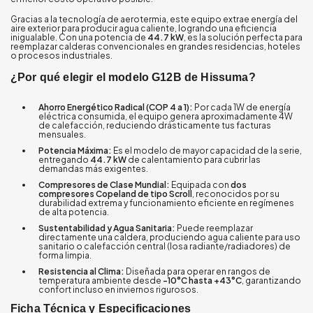
Gracias a la tecnología de aerotermia, este equipo extrae energía del
aire exterior para producir agua caliente, logrando una eficiencia
inigualable. Con una potencia de
44.7 kW
, es la solución perfecta para
reemplazar calderas convencionales en grandes residencias, hoteles
o procesos industriales.
¿Por qué elegir el modelo G12B de Hissuma?
Ahorro Energético Radical (COP 4 a 1):
Por cada 1W de energía
eléctrica consumida, el equipo genera aproximadamente 4W
de calefacción, reduciendo drásticamente tus facturas
mensuales.
Potencia Máxima:
Es el modelo de mayor capacidad de la serie,
entregando
44.7 kW
de calentamiento para cubrir las
demandas más exigentes.
Compresores de Clase Mundial:
Equipada con
dos
compresores Copeland de tipo Scroll
, reconocidos por su
durabilidad extrema y funcionamiento eficiente en regímenes
de alta potencia.
Sustentabilidad y Agua Sanitaria:
Puede reemplazar
directamente una caldera, produciendo agua caliente para uso
sanitario o calefacción central (losa radiante/radiadores) de
forma limpia.
Resistencia al Clima:
Diseñada para operar en rangos de
temperatura ambiente desde
-10°C hasta +43°C
, garantizando
confort incluso en inviernos rigurosos.
Ficha Técnica y Especificaciones