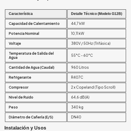
Característica
Detalle Técnico (Modelo G12B)
Capacidad de Calentamiento
44,7 kW
Potencia Nominal
10,11 kW
Voltaje
380V / 50Hz (Trifásica)
Temperatura de Salida del
55°C - 60°C
Agua
Cantidad de Agua (Caudal)
960 Litros
Refrigerante
R407C
Compresor
2 x Copeland (Tipo Scroll)
Nivel de Ruido
64,6 dB(A)
Peso
340 kg
Diámetro de Cañería (E/S)
DN40
Instalación y Usos