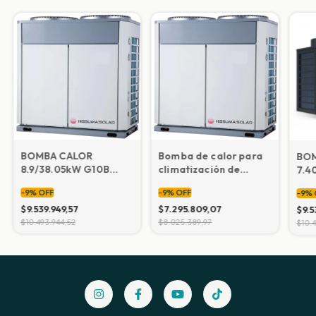
BOMBA CALOR
Bomba de calor para
BO
8.9/38.05kW G10B
climatización de
7.4
380V50HZ
piscina 7,68/40 kW
380
-
9
%
OFF
-
9
%
OFF
-
9
%
(Calefacción 320 m2)
80000-100000 litros
(Ca
$9.539.949,57
NERSG10Y
$7.295.809,07
$9.5
$10.493.944,52
$8.025.389,97
$10.4