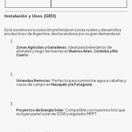
Instalación y Usos (GEO)
Este sistema es la solución preferida en zonas rurales y desarrollos
productivos de Argentina, destacándose por su gran demanda en:
Zonas Agrícolas y Ganaderas:
Ideal para bebederos de
animales y riego de huertas en
Buenos Aires, Córdoba y Río
Cuarto
.
Viviendas Remotas:
Perfecto para suministrar agua a cabañas y
casas de campo en
Neuquén y la Patagonia
.
Proyectos de Energía Solar:
Compatible con nuestros kits que
incluyen panel solar de 120W y regulador MPPT
.