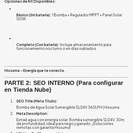
Opciones de Kit Disponibles:
Básico (Sin batería):
1 Bomba + Regulador MPPT + Panel Solar
120W
.
Completo (Con batería):
Incluye almacenamiento para
funcionamiento nocturno o en días nublados
.
Hissuma – Energía que te conecta.
PARTE 2: SEO INTERNO (Para configurar
en Tienda Nube)
SEO Title (Meta Título):
Bomba de Agua Solar Sumergible 12/24V 360LPH | Hissuma
Meta Description:
Extraé agua con energía solar. Bomba sumergible 12/24V, 30m
de profundidad, ideal para riego y ganado. ¡Soluciones
remotas con garantía Hissuma!