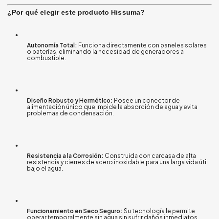
¿Por qué elegir este producto Hissuma?
Autonomía Total:
Funciona directamente con paneles solares
o baterías, eliminando la necesidad de generadores a
combustible
.
Diseño Robusto y Hermético:
Posee un conector de
alimentación único que impide la absorción de agua y evita
problemas de condensación
.
Resistencia a la Corrosión:
Construida con carcasa de alta
resistencia y cierres de acero inoxidable para una larga vida útil
bajo el agua
.
Funcionamiento en Seco Seguro:
Su tecnología le permite
operar temporalmente sin agua sin sufrir daños inmediatos
.