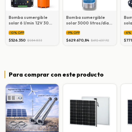
Bomba sumergible
Bomba sumergible
Bom
solar 6 l/min 12V 30
solar 3000 litros/día
sola
bomba)
m.+ regulador
12V 100 m
12V
-
10
%
OFF
-
9
%
OFF
-
4
%
Reg
$526.350
$629.670,84
$77
$584.833
$692.637,92
Para comprar con este producto