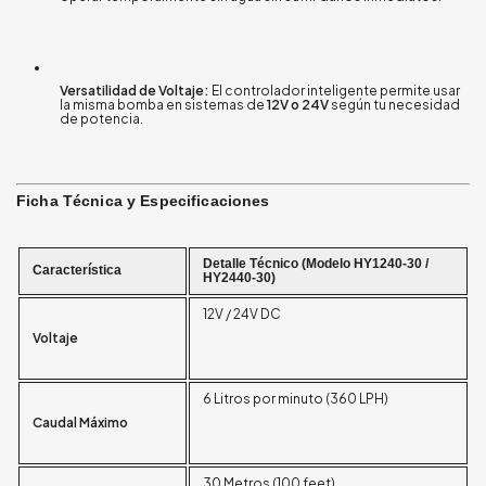
Versatilidad de Voltaje:
El controlador inteligente permite usar
la misma bomba en sistemas de
12V o 24V
según tu necesidad
de potencia
.
Ficha Técnica y Especificaciones
Detalle Técnico (Modelo HY1240-30 /
Característica
HY2440-30)
12V / 24V DC
Voltaje
6 Litros por minuto (360 LPH)
Caudal Máximo
30 Metros (100 feet)