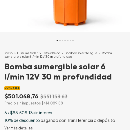
Inicio
>
Hissuma Solar
>
Fotovoltaico
>
Bombeo solar de agua
>
Bomba
sumergible solar 6 l/min 12V 30 m profundidad
Bomba sumergible solar 6
l/min 12V 30 m profundidad
-
9
%
OFF
$501.048,76
$551.153,63
Precio sin impuestos
$414.089,88
6
x
$83.508,13
sin interés
10% de descuento
pagando con Transferencia o depósito
Ver más detalles