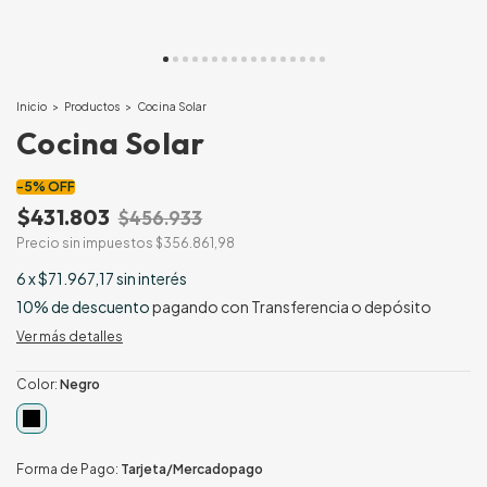
Inicio
>
Productos
>
Cocina Solar
Cocina Solar
-
5
%
OFF
$431.803
$456.933
Precio sin impuestos
$356.861,98
6
x
$71.967,17
sin interés
10% de descuento
pagando con Transferencia o depósito
Ver más detalles
Color:
Negro
Forma de Pago:
Tarjeta/Mercadopago