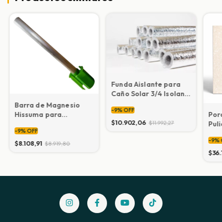
Funda Aislante para
Caño Solar 3/4 Isolant
– Tira 2mts
Barra de Magnesio
-
9
%
OFF
Por
Hissuma para
$10.902,06
Pul
Termotanque Solar 58
$11.992,27
-
9
%
OFF
BOT
mm
-
9
%
$8.108,91
$8.919,80
$36.