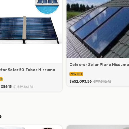
Colector Solar Plano Hissum
tor Solar 50 Tubos Hissuma
-
9
%
OFF
FF
$652.093,56
$717.302,92
.056,15
$1.559.861,76
o