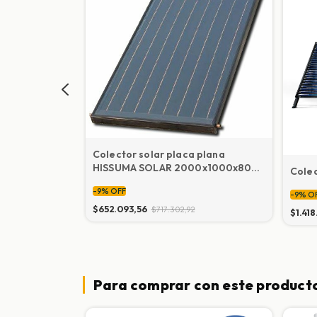
Colector solar placa plana
HISSUMA SOLAR 2000x1000x80
Colec
con soporte
) – 2 en 1
-
9
%
OFF
-
9
%
O
40 W
$652.093,56
$717.302,92
$1.418
Para comprar con este product