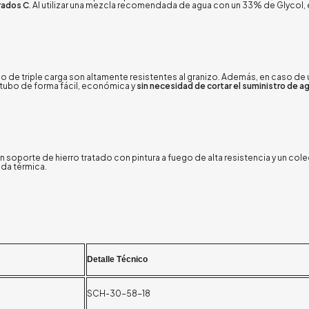
rados C
.
Al utilizar una mezcla recomendada de agua con un 33% de Glycol, 
o de triple carga son altamente resistentes al granizo
.
Además, en caso de u
 tubo de forma fácil, económica y
sin necesidad de cortar el suministro de agu
 soporte de hierro tratado con pintura a fuego de alta resistencia y un col
dida térmica
.
Detalle Técnico
SCH-30-58-18