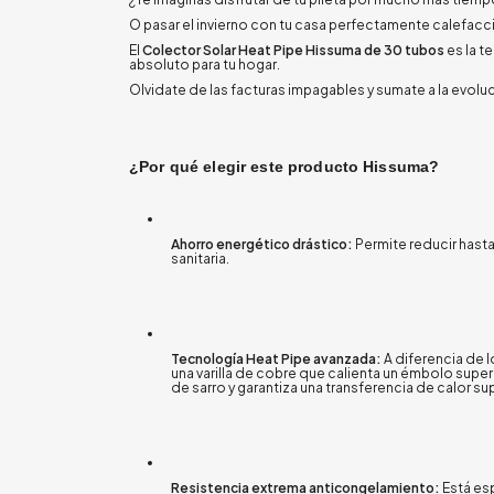
O pasar el invierno con tu casa perfectamente calefacc
El
Colector Solar Heat Pipe Hissuma de 30 tubos
es la t
absoluto para tu hogar
.
Olvidate de las facturas impagables y sumate a la evoluci
¿Por qué elegir este producto Hissuma?
Ahorro energético drástico:
Permite reducir hast
sanitaria
.
Tecnología Heat Pipe avanzada:
A diferencia de l
una varilla de cobre que calienta un émbolo super
de sarro y garantiza una transferencia de calor su
Resistencia extrema anticongelamiento:
Está es