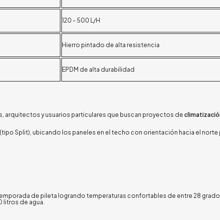
120 - 500 L/H
Hierro pintado de alta resistencia
EPDM de alta durabilidad
es, arquitectos y usuarios particulares que buscan proyectos de
climatizaci
(tipo Split), ubicando los paneles en el techo con orientación hacia el norte 
 temporada de pileta logrando temperaturas confortables de entre
28 grado
0 litros de agua
.