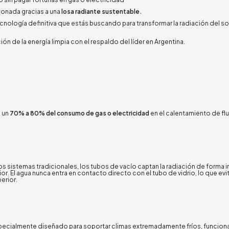
ionada gracias a una
losa radiante sustentable.
ecnología definitiva que estás buscando para transformar la radiación del so
ón de la energía limpia con el respaldo del líder en Argentina
.
a un
70% a 80% del consumo de gas o electricidad
en el calentamiento de fl
os sistemas tradicionales, los tubos de vacío captan la radiación de forma i
ior
.
El agua nunca entra en contacto directo con el tubo de vidrio, lo que evi
perior
.
pecialmente diseñado para soportar climas extremadamente fríos, funcio