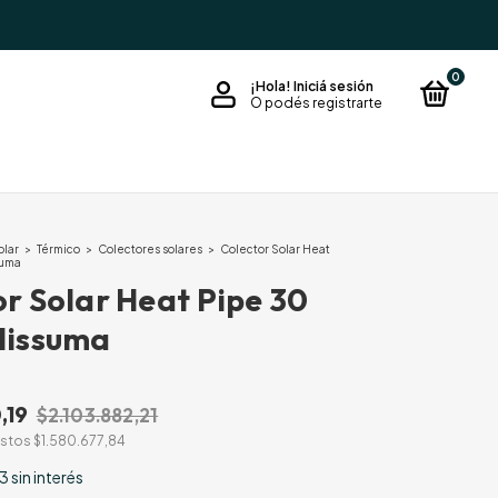
0
¡Hola!
Iniciá sesión
O podés registrarte
olar
>
Térmico
>
Colectores solares
>
Colector Solar Heat
suma
r Solar Heat Pipe 30
Hissuma
,19
$2.103.882,21
estos
$1.580.677,84
03
sin interés