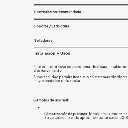
Recirculación recomendada
Soporte / Estructura
Selladores
Instalación y Usos
Este colector solar es un sistema ideal para instalador
alto rendimiento
.
Su versatilidad permite instalarlo en sistemas divididos 
mayor cantidad de luz solar
.
Ejemplos de uso real:
Climatización de piscinas:
Ideal para extender la
S
e calcula utilizando aprox. 1 colector cada 1500