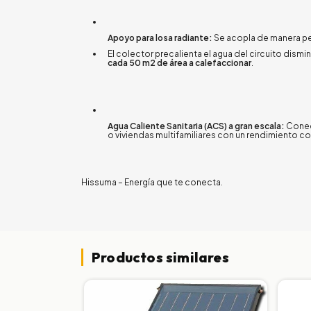
Apoyo para losa radiante:
Se acopla de manera pe
El colector precalienta el agua del circuito dism
cada 50
m2
de área a calefaccionar
.
Agua Caliente Sanitaria (ACS) a gran escala:
Conec
o viviendas multifamiliares con un rendimiento c
Hissuma – Energía que te conecta.
Productos similares