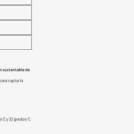
ón sustentable de
para captar la
s C
y
32 grados C.