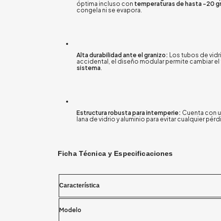
óptima incluso con
temperaturas de hasta
-20 g
congela ni se evapora
.
Alta durabilidad ante el granizo:
Los tubos de vidri
accidental, el diseño modular permite cambiar el
sistema
.
Estructura robusta para intemperie:
Cuenta con un
lana de vidrio y aluminio para evitar cualquier pér
Ficha Técnica y Especificaciones
Característica
Modelo