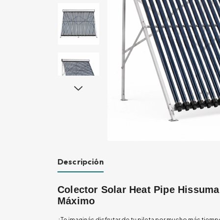
Descripción
Colector Solar Heat Pipe Hissuma 
Máximo
¿Te imaginás disfrutar de tu pileta por mucho más tiemp