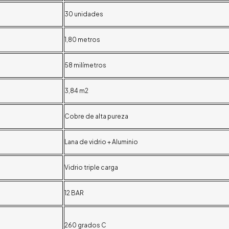
30 unidades
1,80 metros
58 milímetros
3,84
m2
Cobre de alta pureza
Lana de vidrio + Aluminio
Vidrio triple carga
12 BAR
260 grados C