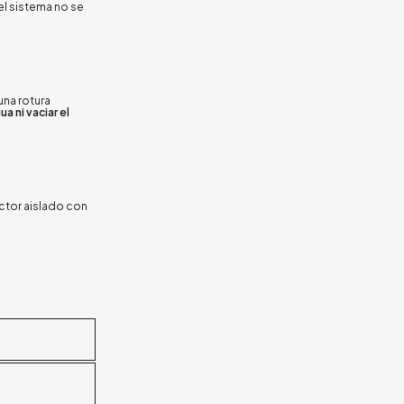
el sistema no se
na rotura
a ni vaciar el
ector aislado con