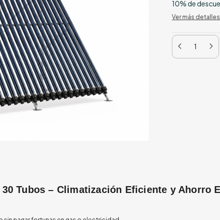
10% de descu
Ver más detalles
30 Tubos – Climatización Eficiente y Ahorro 
o sin pagar fortunas en gas o electricidad