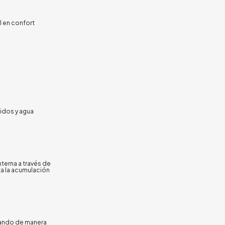
l en confort
uidos y agua
nterna a través de
ta la acumulación
nando de manera