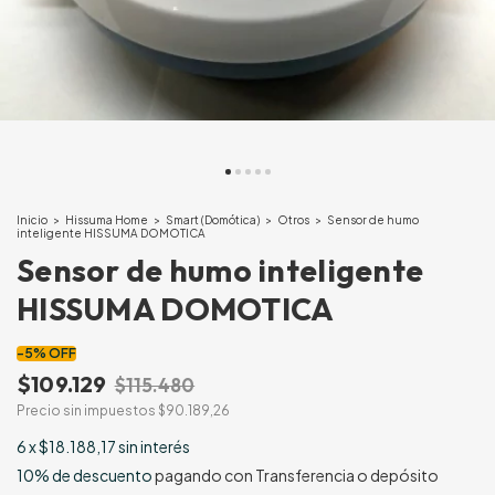
Inicio
>
Hissuma Home
>
Smart (Domótica)
>
Otros
>
Sensor de humo
inteligente HISSUMA DOMOTICA
Sensor de humo inteligente
HISSUMA DOMOTICA
-
5
%
OFF
$109.129
$115.480
Precio sin impuestos
$90.189,26
6
x
$18.188,17
sin interés
10% de descuento
pagando con Transferencia o depósito