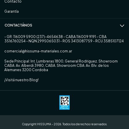
Contacto
Garantía
CONTACTÁNOS
- GR: 116009 5900 (237)-4654638 - CABA 116009 9191 - CBA
3516760254 - NQN 2995065031 - ROS 3413087759 - RCU 3585107124
comercial@hissuma-materiales.com.ar
Sede Principal: Int. Lumbreras 1800, General Rodriguez. Showroom
CABA: Av. Alberdi 3980, CABA. Showroom CBA: Av. Blv. de los
Alemanes 3200 Cordoba
¡Visitá nuestro Blog!
Copyright HISSUMA - 2026. Todos los derechos reservados.