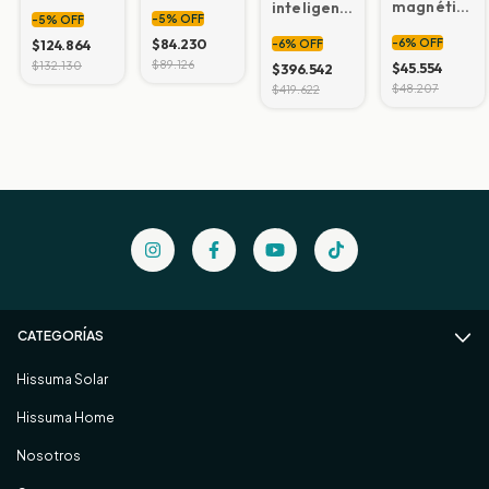
HISSUMA
dimmer
magnético
inteligente
-
5
%
OFF
-
5
%
OFF
DOMOTICA
inteligente
inteligente
con
$84.230
HISSUMA
$124.864
-
6
%
OFF
-
6
%
OFF
HISSUMA
camara
DOMOTICA
$89.126
$132.130
DOMOTICA
$45.554
HISSUMA
$396.542
DOMOTICA
$48.207
$419.622
CATEGORÍAS
Hissuma Solar
Hissuma Home
Nosotros