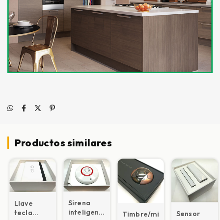
Productos similares
Sirena
Llave
inteligente
tecla
Sensor
Timbre/mirilla