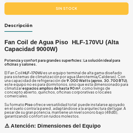
Descripción
Fan Coil de Agua Piso HLF-170VU (Alta
Capacidad 9000W)
Potencia y confort para grandes superficies: La solución ideal para
oficinas y salones.
El Fan Coil
HLF-170VU
es un equipo terminal de alta gama diseñado
para sistemas de climatización por agua (Aerotermia/Calderas). Con
una capacidad de refrigeración de
9.000 Watts (aprox. 30.700 BTU)
,
este equipo no es para dormitorios, sino que está dimensionado para
climatizar
espacios amplios de hasta 90 m²
, como livings de
concepto abierto, quinchos, oficinas corporativas o locales
comerciales.
Su formato
Piso
ofrece versatilidad total: puede instalarse apoyado
en el suelo contra la pared , adaptándose a la arquitectura del lugar. A
pesar de su gran potencia, mantiene un nivel sonoro bajo (48dB),
garantizando confort sin ruidos molestos.
⚠️ Atención: Dimensiones del Equipo