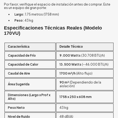
Por favor, verifique el espacio de instalación antes de comprar. Este
es un equipo de gran porte:
Largo:
1.75 metros (1758 mm)
Peso:
43 kg
Especificaciones Técnicas Reales (Modelo
170VU)
Característica
Detalle Técnico
Capacidad de Frío
9.000 Watts
(30.708 BTU/h)
Capacidad de Calor
13.500 Watts
(~ 46.000 BTU/h)
Caudal de Aire
1700 m³/h
(Alto flujo)
90 m²
(Dependiendo de la
Área Sugerida
aislación)
Dimensiones (Largo x Prof x
1758 x 250 x 608 mm
Alto)
Peso Neto
43 kg
Nivel de Ruido
48 dB(A)