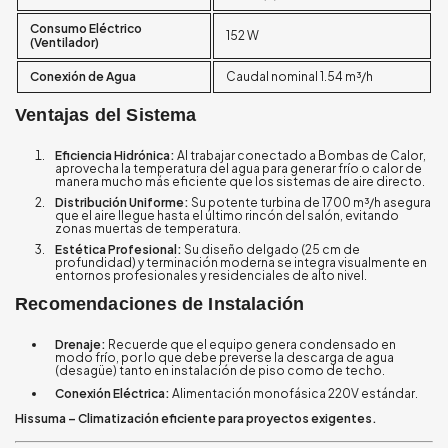
Consumo Eléctrico
152 W
(Ventilador)
Conexión de Agua
Caudal nominal 1.54 m³/h
Ventajas del Sistema
Eficiencia Hidrónica:
Al trabajar conectado a Bombas de Calor,
aprovecha la temperatura del agua para generar frío o calor de
manera mucho más eficiente que los sistemas de aire directo.
Distribución Uniforme:
Su potente turbina de 1700 m³/h asegura
que el aire llegue hasta el último rincón del salón, evitando
zonas muertas de temperatura.
Estética Profesional:
Su diseño delgado (25 cm de
profundidad) y terminación moderna se integra visualmente en
entornos profesionales y residenciales de alto nivel.
Recomendaciones de Instalación
Drenaje:
Recuerde que el equipo genera condensado en
modo frío, por lo que debe preverse la descarga de agua
(desagüe) tanto en instalación de piso como de techo.
Conexión Eléctrica:
Alimentación monofásica 220V estándar.
Hissuma – Climatización eficiente para proyectos exigentes.