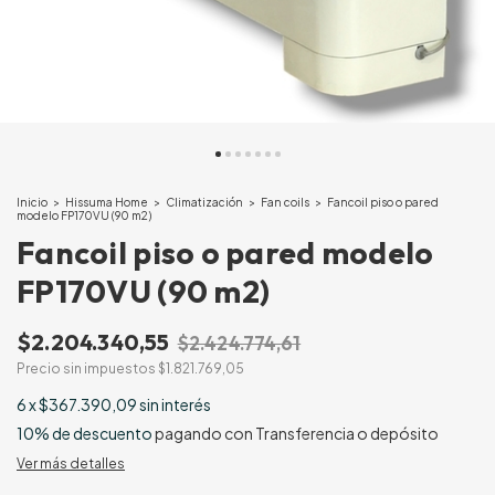
Inicio
>
Hissuma Home
>
Climatización
>
Fan coils
>
Fancoil piso o pared
modelo FP170VU (90 m2)
Fancoil piso o pared modelo
FP170VU (90 m2)
$2.204.340,55
$2.424.774,61
Precio sin impuestos
$1.821.769,05
6
x
$367.390,09
sin interés
10% de descuento
pagando con Transferencia o depósito
Ver más detalles