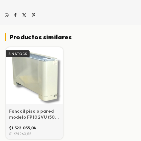
Productos similares
SIN STOCK
Fancoil piso o pared
modelo FP102VU (50
m2)
$1.522.055,04
$1.674.260,55