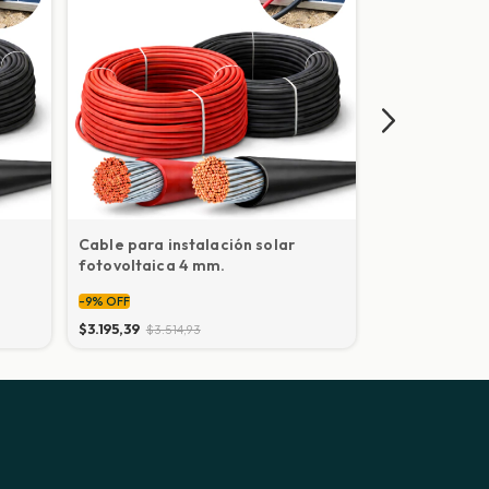
Cable para instalación solar
Cable para in
fotovoltaica 4 mm.
fotovoltaica
-
9
%
OFF
-
9
%
OFF
$3.195,39
$3.514,93
$4.199,47
$4.619