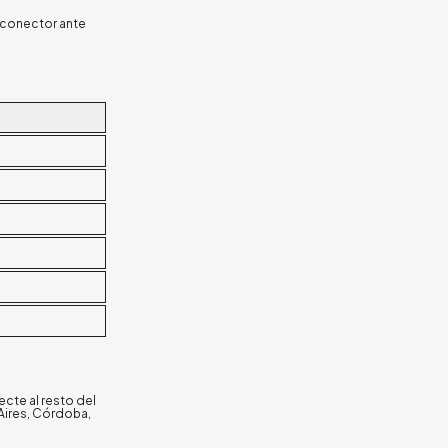
l conector ante
ecte al resto del
 Aires, Córdoba,