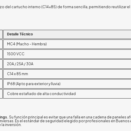
zo del cartucho interno (C14x85) de forma sencilla, permitiendo reutilizar e
Detalle Técnico
MC4 (Macho - Hembra)
1500 VCC
20A / 25A / 30A
C14 x 85 mm
IP68 (Apto para exterior y lluvia)
Cobre estañado de alta conductividad
ings.
Su función principal es evitar que una falla en una cadena de paneles af
 inversas. Es el estándar de seguridad elegido por profesionales en Buenos
 la inversión.