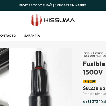
ENVIOS A TODO EL PAÍS | 6 CUOTAS SIN INTERÉS
CONTACTO
GARANTÍA
Inicio
>
Hissuma S
línea solar MC4 15
Fusible
1500V
-
9
%
OFF
$8.238,62
Precio sin impu
6
x
$1.373,10
s