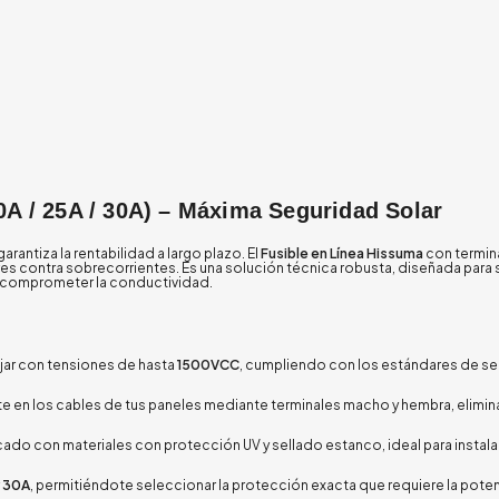
A / 25A / 30A) – Máxima Seguridad Solar
arantiza la rentabilidad a largo plazo. El
Fusible en Línea Hissuma
con termin
s contra sobrecorrientes. Es una solución técnica robusta, diseñada para 
n comprometer la conductividad.
jar con tensiones de hasta
1500VCC
, cumpliendo con los estándares de se
te en los cables de tus paneles mediante terminales macho y hembra, elimin
cado con materiales con protección UV y sellado estanco, ideal para insta
y 30A
, permitiéndote seleccionar la protección exacta que requiere la poten