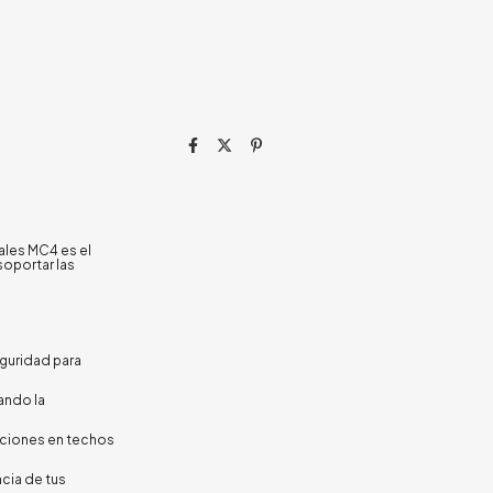
ales MC4 es el
soportar las
guridad para
ando la
laciones en techos
cia de tus