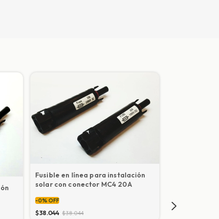
Fusible en línea para instalación
solar con conector MC4 20A
ión
-
0
%
OFF
$38.044
$38.044