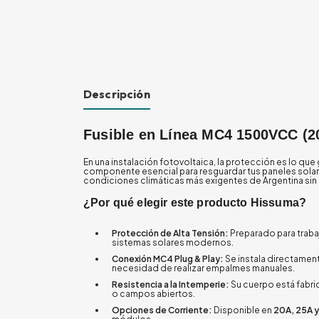
Descripción
Fusible en Línea MC4 1500VCC (20
En una instalación fotovoltaica, la protección es lo que g
componente esencial para resguardar tus paneles solare
condiciones climáticas más exigentes de Argentina si
¿Por qué elegir este producto Hissuma?
Protección de Alta Tensión:
Preparado para traba
sistemas solares modernos.
Conexión MC4 Plug & Play:
Se instala directamen
necesidad de realizar empalmes manuales.
Resistencia a la Intemperie:
Su cuerpo está fabri
o campos abiertos.
Opciones de Corriente:
Disponible en
20A, 25A 