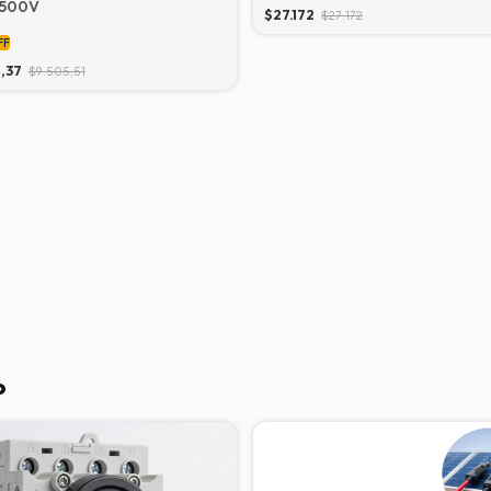
1500V
$27.172
$27.172
FF
1,37
$9.505,51
o