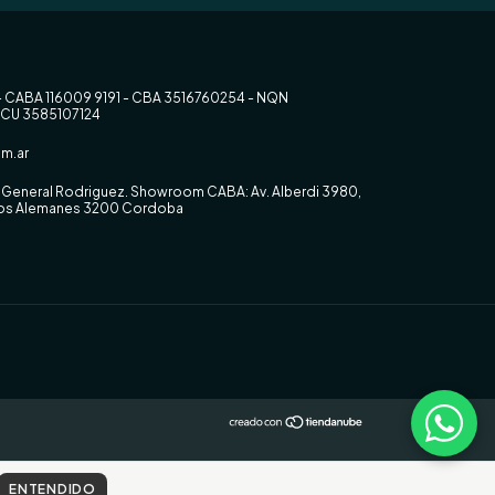
- CABA 116009 9191 - CBA 3516760254 - NQN
RCU 3585107124
m.ar
0, General Rodriguez. Showroom CABA: Av. Alberdi 3980,
 los Alemanes 3200 Cordoba
ENTENDIDO