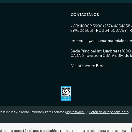
CONTACTÁNOS
- GR: 116009 5900 (237)-4654638 
2995065031 - ROS 3413087759 - 
comercial@hissuma-materiales.co
Sede Principal: Int. Lumbreras 180
CABA. Showroom CBA: Av. Blv. de
¡Visitá nuestro Blog!
nsa de las y los consumidores. Para reclamos
ingresá acá.
/
Botón de arrepentimiento
ste sitio
aceptás el uso de cookies
para agilizar tu experiencia de compra.