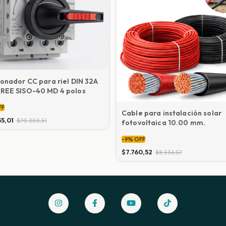
onador CC para riel DIN 32A
REE SISO-40 MD 4 polos
FF
Cable para instalación solar
55,01
$70.350,51
fotovoltaica 10.00 mm.
-
9
%
OFF
$7.760,52
$8.536,57