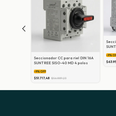
Secci
SUNT
-
9
%
O
ara
Seccionador CC para riel DIN 16A
$63.9
conector MC4
SUNTREE SISO-40 MD 4 polos
-
9
%
OFF
$51.717,48
$56.889,23