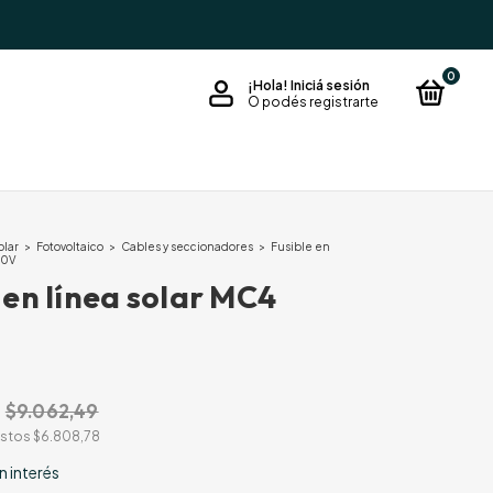
0
¡Hola!
Iniciá sesión
O podés registrarte
olar
>
Fotovoltaico
>
Cables y seccionadores
>
Fusible en
00V
 en línea solar MC4
$9.062,49
estos
$6.808,78
in interés