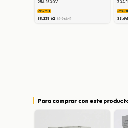
0A 1500V CC
25A 1500V
30A 
-
9
%
OFF
-
9
%
O
$8.238,62
$8.64
$9.062,49
Para comprar con este product