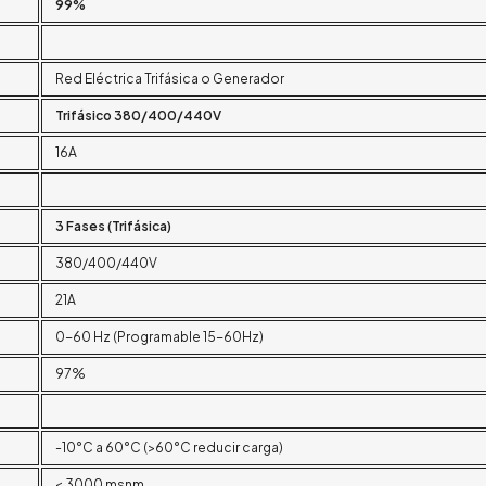
99%
Red Eléctrica Trifásica o Generador
Trifásico 380/400/440V
16A
3 Fases (Trifásica)
380/400/440V
21A
0-60 Hz (Programable 15-60Hz)
97%
-10°C a 60°C (>60°C reducir carga)
< 3000 msnm