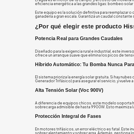
eficiencia energética a las grandes ligas: bombeo solar 
Este equipo es la solución definitiva para reemplazar 
ganadería a gran escala. Garantizá un caudal constante
¿Por qué elegir este producto Hi
Potencia Real para Grandes Caudales
Diseñado para la exigencia rural e industrial, este inve
ofrece un arranque suave que elimina los picos de tensi
Híbrido Automático: Tu Bomba Nunca Par
El sistema prioriza la energía solar gratuita. Si hay nub
Generador Trifásico) para asegurar el servicio, y vuelve a
Alta Tensión Solar (Voc 900V)
A diferencia de equipos chicos, este modelo soporta 
sobrecarga admisible de hasta 9900W. Esto maximiza la
Protección Integral de Fases
En motores trifásicos, un error eléctrico es fatal. Este
sobrecalentamiento y sobrecarga. Además, gestiona los