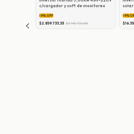
c/cargador y soft de monitoreo
solar
soft 
-
9
%
OFF
-
9
%
O
$2.859.733,53
$16.35
$3.145.706,88
sico p/sist
argador y