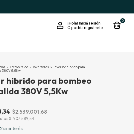
0
¡Hola!
Iniciá sesión
O podés registrarte
olar
>
Fotovoltaico
>
Inversores
>
Inversor hibrido para
da 380V 5,5Kw
or hibrido para bombeo
Salida 380V 5,5Kw
3,34
$2.539.001,68
estos
$1.907.589,54
22
sin interés