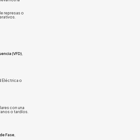
de represas o
erativos.
uencia (VFD)
,
d Eléctrica o
lares con una
ranos o tardíos.
de Fase
,