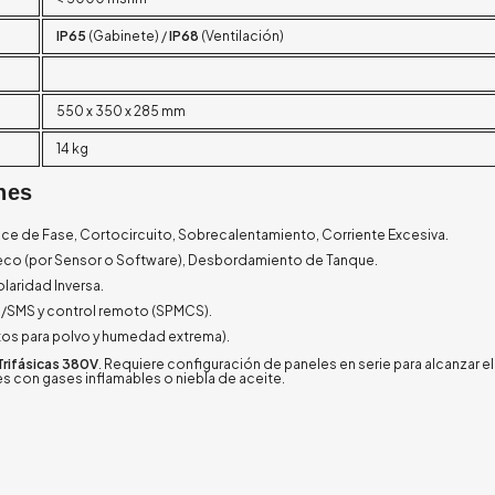
IP65
(Gabinete) /
IP68
(Ventilación)
550 x 350 x 285 mm
14 kg
nes
ce de Fase, Cortocircuito, Sobrecalentamiento, Corriente Excesiva.
Seco (por Sensor o Software), Desbordamiento de Tanque.
laridad Inversa.
/SMS y control remoto (SPMCS).
tos para polvo y humedad extrema).
Trifásicas 380V
. Requiere configuración de paneles en serie para alcanzar el
tes con gases inflamables o niebla de aceite.