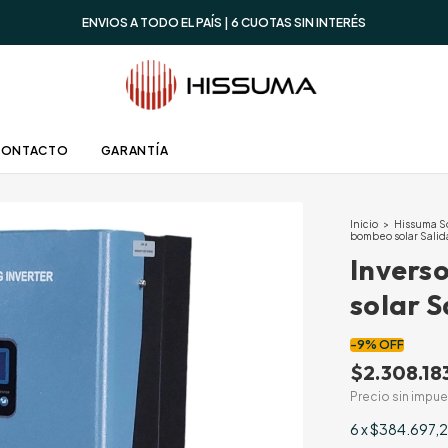
ENVIOS A TODO EL PAÍS | 6 CUOTAS SIN INTERÉS
CONTACTO
GARANTÍA
Inicio
>
Hissuma S
bombeo solar Sali
Invers
solar 
-
9
%
OFF
$2.308.18
Precio sin impu
6
x
$384.697,