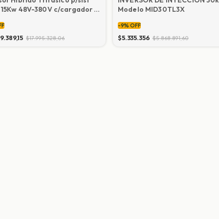
 15Kw 48V-380V c/cargador y
Modelo MID30TL3X
de monitoreo
FF
-
9
%
OFF
9.389,15
$5.335.356
$17.995.328,06
$5.868.891,60