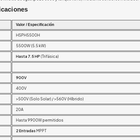
icaciones
Valor / Especificación
HSPH5500H
5500W (5.5 kW)
Hasta 7.5 HP
(Trifásica)
900V
400V
>500V (Solo Solar) / >560V (Híbrido)
20A
Hasta 9900W permitidos
2 Entradas
MPPT