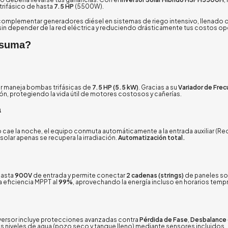
trifásico de hasta
7.5 HP
(5500W).
o complementar generadores diésel en sistemas de riego intensivo, llenado 
 sin depender de la red eléctrica y reduciendo drásticamente tus costos op
ssuma?
rsor maneja bombas trifásicas de
7.5 HP (5.5 kW)
. Gracias a su
Variador de Frec
ón, protegiendo la vida útil de motores costosos y cañerías.
a
es o cae la noche, el equipo conmuta automáticamente a la entrada auxiliar (Re
 solar apenas se recupera la irradiación.
Automatización total.
hasta
900V
de entrada y permite conectar
2 cadenas (strings)
de paneles so
 eficiencia MPPT al
99%
, aprovechando la energía incluso en horarios temp
 inversor incluye protecciones avanzadas contra
Pérdida de Fase
,
Desbalance 
 niveles de agua (pozo seco y tanque lleno) mediante sensores incluidos.