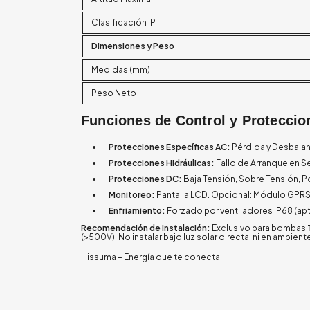
Clasificación IP
Dimensiones y Peso
Medidas (mm)
Peso Neto
Funciones de Control y Proteccio
Protecciones Específicas AC:
Pérdida y Desbalan
Protecciones Hidráulicas:
Fallo de Arranque en 
Protecciones DC:
Baja Tensión, Sobre Tensión, Po
Monitoreo:
Pantalla LCD. Opcional: Módulo GPRS
Enfriamiento:
Forzado por ventiladores IP68 (ap
Recomendación de Instalación:
Exclusivo para bombas
(>500V). No instalar bajo luz solar directa, ni en ambien
Hissuma – Energía que te conecta.