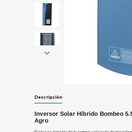
Descripción
Inversor Solar Híbrido Bombeo 5.
Agro
El agua es el motor de tu campo, y el costo de moverla n