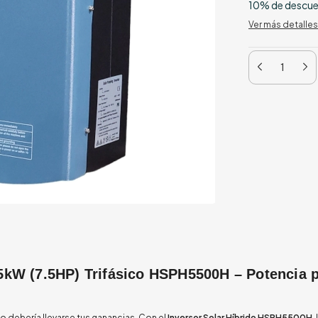
10% de descu
Ver más detalles
5kW (7.5HP) Trifásico HSPH5500H – Potencia p
o debería llevarse tus ganancias. Con el
Inversor Solar Híbrido HSPH5500H
,