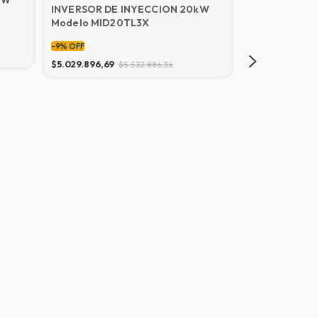
Inversor Hibri
INVERSOR DE INYECCION 20kW
solar 10Kw 4
Modelo MID20TL3X
soft de moni
-
9
%
OFF
-
9
%
OFF
$12.668.777,37
$5.029.896,69
$5.532.886,36