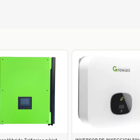
sor Hibrido Trifasico p/sist
INVERSOR DE INYECCION 30