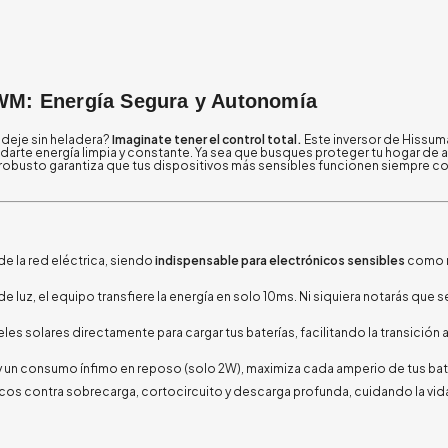
WM: Energía Segura y Autonomía
 deje sin heladera?
Imaginate tener el control total.
Este inversor de Hissuma
indarte energía limpia y constante. Ya sea que busques proteger tu hogar de
o robusto garantiza que tus dispositivos más sensibles funcionen siempre c
de la red eléctrica, siendo
indispensable para electrónicos sensibles
como 
e luz, el equipo transfiere la energía en solo 10ms. Ni siquiera notarás que s
es solares directamente para cargar tus baterías, facilitando la transición a
 un consumo ínfimo en reposo (solo 2W), maximiza cada amperio de tus bat
s contra sobrecarga, cortocircuito y descarga profunda, cuidando la vida 