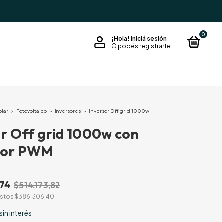
0
¡Hola!
Iniciá sesión
O podés registrarte
olar
>
Fotovoltaico
>
Inversores
>
Inversor Off grid 1000w
or Off grid 1000w con
dor PWM
74
$514.173,82
estos
$386.306,40
sin interés