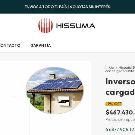
ENVIOS A TODO EL PAÍS | 6 CUOTAS SIN INTERÉS
CONTACTO
GARANTÍA
Inicio
>
Hissuma S
con cargador PWM
Invers
carga
-
9
%
OFF
$467.430,
Precio sin impu
6
x
$77.905,12