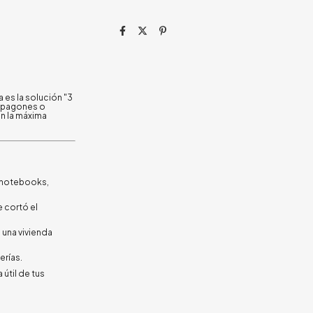
 es la solución "3
 apagones o
on la máxima
notebooks,
e cortó el
 una vivienda
erías.
útil de tus