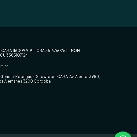
- CABA 116009 9191 - CBA 3516760254 - NQN
RCU 3585107124
m.ar
0, General Rodriguez. Showroom CABA: Av. Alberdi 3980,
 los Alemanes 3200 Cordoba