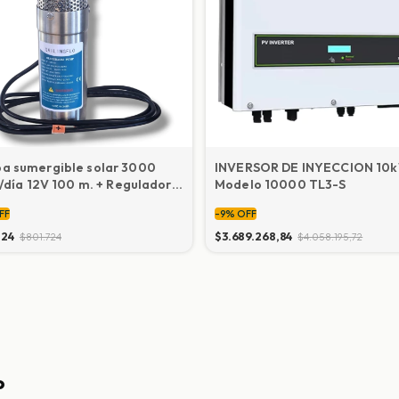
a sumergible solar 3000
INVERSOR DE INYECCION 10
s/día 12V 100 m. + Regulador
Modelo 10000 TL3-S
arga
FF
-
9
%
OFF
724
$3.689.268,84
$801.724
$4.058.195,72
o