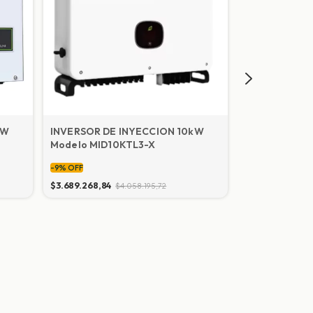
kW
INVERSOR DE INYECCION 10kW
Modelo MID10KTL3-X
-
9
%
OFF
$3.689.268,84
$4.058.195,72
INVERSOR OF
CARGADOR 
-
9
%
OFF
$522.001,37
$5