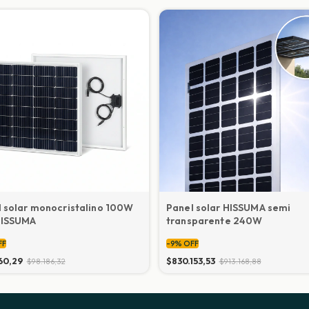
 solar monocristalino 100W
Panel solar HISSUMA semi
HISSUMA
transparente 240W
FF
-
9
%
OFF
60,29
$830.153,53
$98.186,32
$913.168,88