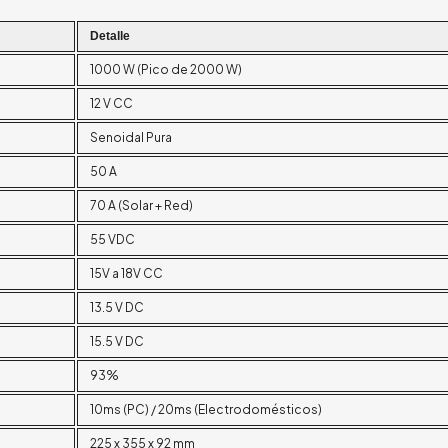
Detalle
1000 W (Pico de 2000 W)
12 V CC
Senoidal Pura
50 A
70 A (Solar + Red)
55 VDC
15V a 18V CC
13.5 V DC
15.5 V DC
93%
10ms (PC) / 20ms (Electrodomésticos)
225 x 355 x 92 mm