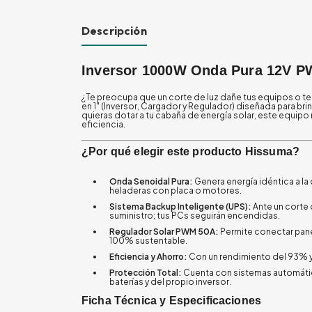
Descripción
Inversor 1000W Onda Pura 12V P
¿Te preocupa que un corte de luz dañe tus equipos o te
en 1" (Inversor, Cargador y Regulador) diseñada para br
quieras dotar a tu cabaña de energía solar, este equip
eficiencia.
¿Por qué elegir este producto Hissuma?
Onda Senoidal Pura:
Genera energía idéntica a la 
heladeras con placa o motores.
Sistema Backup Inteligente (UPS):
Ante un corte d
suministro; tus PCs seguirán encendidas.
Regulador Solar PWM 50A:
Permite conectar panel
100% sustentable.
Eficiencia y Ahorro:
Con un rendimiento del 93% y
Protección Total:
Cuenta con sistemas automático
baterías y del propio inversor.
Ficha Técnica y Especificaciones