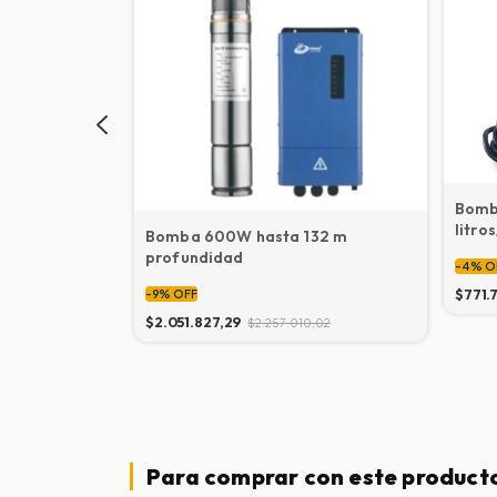
st MPPT
Bomb
r
litro
Bomba 600W hasta 132 m
de c
profundidad
-
4
%
O
$771.
2,10
-
9
%
OFF
$2.051.827,29
$2.257.010,02
Para comprar con este product