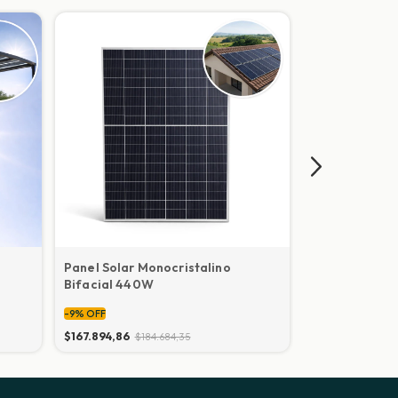
Panel Solar Monocristalino
Panel Solar M
Bifacial 440W
Bifacial 585 
-
9
%
OFF
-
9
%
OFF
$167.894,86
$184.684,35
$223.223,84
$2