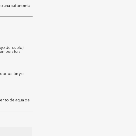
ndo una autonomía
ejo del suelo),
temperatura.
a corrosión y el
miento de agua de