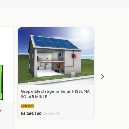
Grupo Electrógeno Solar HISSUMA
SOLAR MINI B
-
6
%
OFF
W
Kit Solar Off
$6.069.260
$6.422.498
campo 2200
-
10
%
OFF