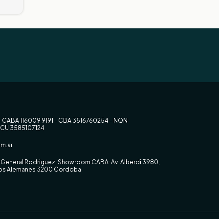
$3.991.372,51
$
- CABA 116009 9191 - CBA 3516760254 - NQN
RCU 3585107124
m.ar
0, General Rodriguez. Showroom CABA: Av. Alberdi 3980,
 los Alemanes 3200 Cordoba