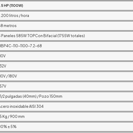
.5 HP (1100W)
.200 litros / hora
68 metros
3 Paneles 585W TOPCon Bifacial (1755W totales)
HBP4C-110-1100-7.2-68
110V
132V
10V / 180V
157V
1 1/2 pulgadas (40mm) / Pozo 150mm
Acero inoxidable AISI 304
15 Kg / 900 mm
80% ± 5%