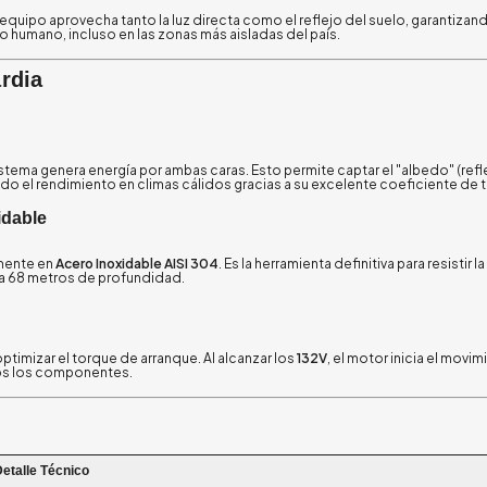
l equipo aprovecha tanto la luz directa como el reflejo del suelo, garantiza
 humano, incluso en las zonas más aisladas del país.
rdia
sistema genera energía por ambas caras. Esto permite captar el "albedo" (refl
do el rendimiento en climas cálidos gracias a su excelente coeficiente de 
idable
amente en
Acero Inoxidable AISI 304
. Es la herramienta definitiva para resistir l
a 68 metros de profundidad.
ptimizar el torque de arranque. Al alcanzar los
132V
, el motor inicia el movi
odos los componentes.
etalle Técnico