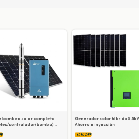
de bombeo solar completo
Generador solar híbrido 5.5k
eles/controlador/bomba)
Ahorro e inyección
litros/h
FF
-
62
%
OFF