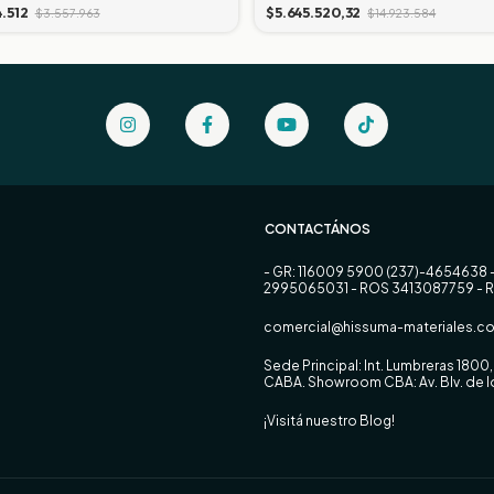
4.512
$5.645.520,32
$3.557.963
$14.923.584
CONTACTÁNOS
- GR: 116009 5900 (237)-4654638 
2995065031 - ROS 3413087759 - 
comercial@hissuma-materiales.co
Sede Principal: Int. Lumbreras 180
CABA. Showroom CBA: Av. Blv. de
¡Visitá nuestro Blog!