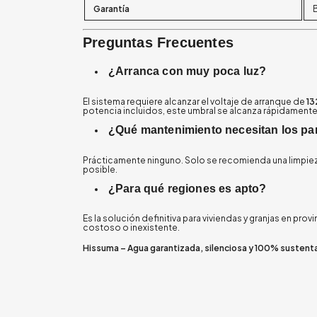
Garantía
B
Preguntas Frecuentes
¿Arranca con muy poca luz?
El sistema requiere alcanzar el voltaje de arranque de
13
potencia incluidos, este umbral se alcanza rápidamente al
¿Qué mantenimiento necesitan los pa
Prácticamente ninguno. Solo se recomienda una limpieza
posible.
¿Para qué regiones es apto?
Es la solución definitiva para viviendas y granjas en p
costoso o inexistente.
Hissuma – Agua garantizada, silenciosa y 100% sustent