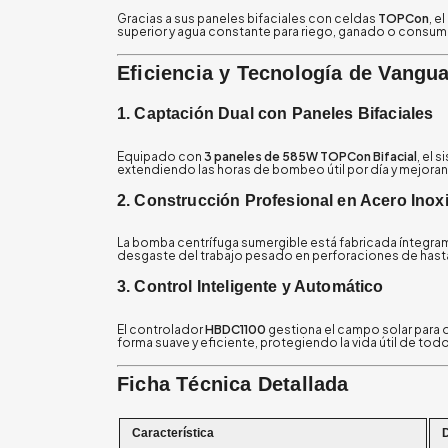
Gracias a sus paneles bifaciales con celdas
TOPCon
, e
superior y agua constante para riego, ganado o consumo
Eficiencia y Tecnología de Vangua
1. Captación Dual con Paneles Bifaciales
Equipado con
3 paneles de 585W TOPCon Bifacial
, el 
extendiendo las horas de bombeo útil por día y mejoran
2. Construcción Profesional en Acero Inox
La bomba centrífuga sumergible está fabricada íntegr
desgaste del trabajo pesado en perforaciones de hast
3. Control Inteligente y Automático
El controlador
HBDC1100
gestiona el campo solar para o
forma suave y eficiente, protegiendo la vida útil de t
Ficha Técnica Detallada
Característica
D