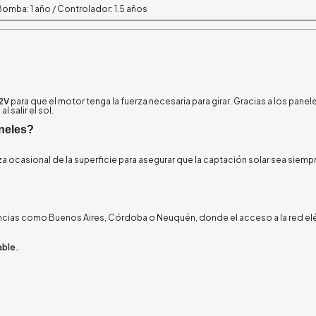
omba: 1 año / Controlador: 1.5 años
2V
para que el motor tenga la fuerza necesaria para girar. Gracias a los panel
 salir el sol.
neles?
 ocasional de la superficie para asegurar que la captación solar sea siemp
rovincias como Buenos Aires, Córdoba o Neuquén, donde el acceso a la red el
able.