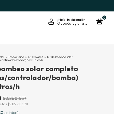
0
¡Hola!
Iniciá sesión
O podés registrarte
olar
>
Fotovoltaico
>
Kits Solares
>
Kit de bombeo solar
controlador/bomba) 7200 litros/h
 bombeo solar completo
es/controlador/bomba)
tros/h
1
$2.860.557
estos
$2.127.686,78
50
sin interés