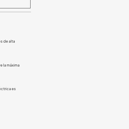
es de alta
re la máxima
éctrica es