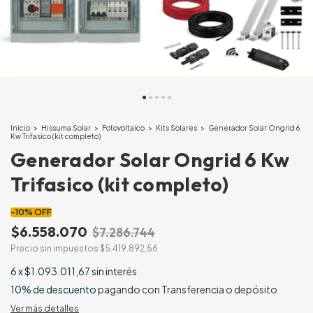
Inicio
>
Hissuma Solar
>
Fotovoltaico
>
Kits Solares
>
Generador Solar Ongrid 6
Kw Trifasico (kit completo)
Generador Solar Ongrid 6 Kw
Trifasico (kit completo)
-
10
%
OFF
$6.558.070
$7.286.744
Precio sin impuestos
$5.419.892,56
6
x
$1.093.011,67
sin interés
10% de descuento
pagando con Transferencia o depósito
Ver más detalles