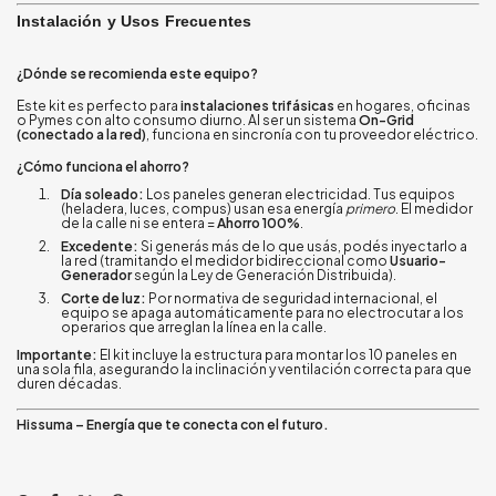
Instalación y Usos Frecuentes
¿Dónde se recomienda este equipo?
Este kit es perfecto para
instalaciones trifásicas
en hogares, oficinas
o Pymes con alto consumo diurno. Al ser un sistema
On-Grid
(conectado a la red)
, funciona en sincronía con tu proveedor eléctrico.
¿Cómo funciona el ahorro?
Día soleado:
Los paneles generan electricidad. Tus equipos
(heladera, luces, compus) usan esa energía
primero
. El medidor
de la calle ni se entera =
Ahorro 100%
.
Excedente:
Si generás más de lo que usás, podés inyectarlo a
la red (tramitando el medidor bidireccional como
Usuario-
Generador
según la Ley de Generación Distribuida).
Corte de luz:
Por normativa de seguridad internacional, el
equipo se apaga automáticamente para no electrocutar a los
operarios que arreglan la línea en la calle.
Importante:
El kit incluye la estructura para montar los 10 paneles en
una sola fila, asegurando la inclinación y ventilación correcta para que
duren décadas.
Hissuma – Energía que te conecta con el futuro.