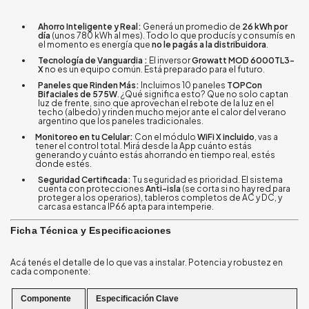
Ahorro Inteligente y Real:
Generá un promedio de
26 kWh por
día
(unos 780 kWh al mes). Todo lo que producís y consumís en
el momento es energía que
no le pagás a la distribuidora
.
Tecnología de Vanguardia :
El inversor
Growatt MOD 6000TL3-
X
no es un equipo común. Está preparado para el futuro.
Paneles que Rinden Más:
Incluimos 10 paneles
TOPCon
Bifaciales de 575W
. ¿Qué significa esto? Que no solo captan
luz de frente, sino que aprovechan el rebote de la luz en el
techo (albedo) y rinden mucho mejor ante el calor del verano
argentino que los paneles tradicionales.
Monitoreo en tu Celular:
Con el módulo
WiFi X incluido
, vas a
tener el control total. Mirá desde la App cuánto estás
generando y cuánto estás ahorrando en tiempo real, estés
donde estés.
Seguridad Certificada:
Tu seguridad es prioridad. El sistema
cuenta con protecciones
Anti-isla
(se corta si no hay red para
proteger a los operarios), tableros completos de AC y DC, y
carcasa estanca IP66 apta para intemperie.
Ficha Técnica y Especificaciones
Acá tenés el detalle de lo que vas a instalar. Potencia y robustez en
cada componente:
Componente
Especificación Clave