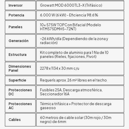
Inversor
Growatt MOD 6000TL3-X (Trifásico)
Potencia
6.000 W (6 kW) - Eficiencia 98.6%
10x 575W TOPCon Bifacial (Modelo
Paneles
HTM575DMH5-72NT)
~26 kWh/día (Dependiendo de la zona y
Generación
radiación)
Kit completo de aluminio para 1 fila de 10
Estructura
paneles (Rieles, fijaciones, Pivot)
Dimensiones
2278 x 1134 x 30 mm c/u
Panel
Superficie
Requerís aprox. 26 m² libres en el techo
Protecciones
Fusibles 25A, Descarga atmosférica,
DC
Seccionador 16A
Protecciones
Térmica trifásica + Protector de descarga
AC
gaseoso
60 metros de cable solar (30m rojo / 30m
Cables
negro) de 6mm