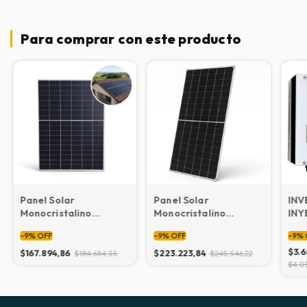
Para comprar con este producto
Panel Solar
Panel Solar
INV
Monocristalino
Monocristalino
INY
Bifacial 440W
Bifacial 585 W
Mod
-
9
%
OFF
-
9
%
OFF
-
9
%
$3.6
$167.894,86
$223.223,84
$184.684,35
$245.546,22
$4.0