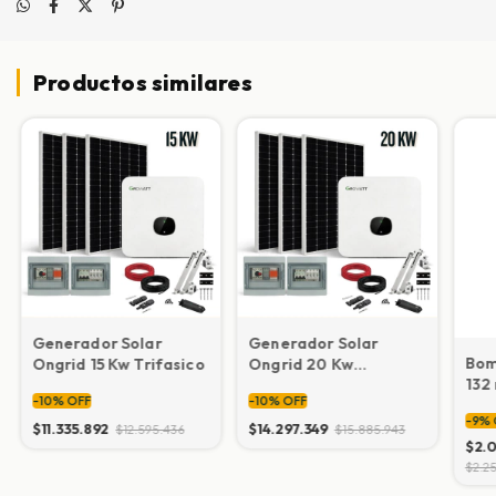
Productos similares
Generador Solar
Generador Solar
Bom
Ongrid 15 Kw Trifasico
Ongrid 20 Kw
132
Trifasico
-
10
%
OFF
-
10
%
OFF
-
9
%
$11.335.892
$14.297.349
$12.595.436
$15.885.943
$2.0
$2.2