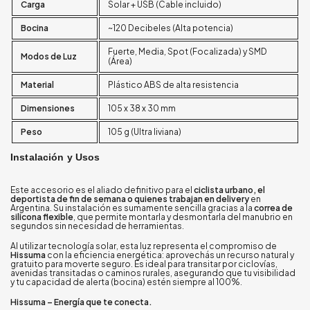
Carga
Solar + USB (Cable incluido)
Bocina
~120 Decibeles (Alta potencia)
Fuerte, Media, Spot (Focalizada) y SMD
Modos de Luz
(Área)
Material
Plástico ABS de alta resistencia
Dimensiones
105 x 38 x 30 mm
Peso
105 g (Ultra liviana)
Instalación y Usos
Este accesorio es el aliado definitivo para el
ciclista urbano, el
deportista de fin de semana o quienes trabajan en delivery
en
Argentina. Su instalación es sumamente sencilla gracias a la
correa de
silicona flexible
, que permite montarla y desmontarla del manubrio en
segundos sin necesidad de herramientas.
Al utilizar tecnología solar, esta luz representa el compromiso de
Hissuma
con la eficiencia energética: aprovechás un recurso natural y
gratuito para moverte seguro. Es ideal para transitar por ciclovías,
avenidas transitadas o caminos rurales, asegurando que tu visibilidad
y tu capacidad de alerta (bocina) estén siempre al 100%.
Hissuma – Energía que te conecta.