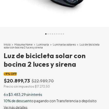
Inicio
>
Hissuma Home
>
Luminaria
>
Luminarias solares
>
Luz de bicicleta
solar con bocina 2 luces y sirena
Luz de bicicleta solar con
bocina 2 luces y sirena
-
9
%
OFF
$20.899,73
$22.989,70
Precio sin impuestos
$17.272,50
6
x
$3.483,29
sin interés
10% de descuento
pagando con Transferencia o depósito
Ver más detalles