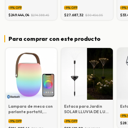
incorporada
movimiento y luz fija
movi
-
9
%
OFF
-
9
%
OFF
-
9
%
$249.444,04
$27.687,32
$33.
$274.388,45
$30.456,05
Para comprar con este producto
Lampara de mesa con
Estaca para Jardin
Est
parlante portatil,
SOLAR LLUVIA DE LUZ
-
9
%
Bluetooh
(pack de 2 unidades)
-
9
%
OFF
-
9
%
OFF
$28.