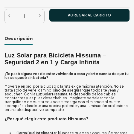
Descripción
Luz Solar para Bicicleta Hissuma –
Seguridad 2 en 1 y Carga Infinita
¿Te pasó alguna vez de estar volviendo a casa y darte cuenta de que tu
luz se quedó sin batería?
Moverse en bici por la ciudad o la ruta exige máxima atención. No se
trata solo de ver el camino, sino de asegurar que todos te vean y
escuchen. Con la
Luz Solar Hissuma
, te despedís de los cables
constantes y las pilas desechables. Imaginate pedalear con la
tranquilidad de que tu equipo se recarga con el mismo sol que te
acompaña, dándote una bocina potente y una iluminación profesional
en un solo dispositivo compacto.
¿Por qué elegir este producto Hissuma?
Carga Dual Inteligente:
Nunca te quedes a oscuras. Se recarga