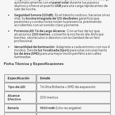
automáticamente con el
panel solar
durante tus paseos
diurnos y ofrece un puerto
USB
para una carga rápida antes de
salir de noche.
Seguridad Sonora (120dB):
En el tránsito ruidoso, hacerse oír es
vital. Su
bocina integrada de 120 decibeles
garantiza que
peatones y conductores noten tu presencia, previniendo
accidentes con un sonido claro y potente.
Potencia LED T6 de Largo Alcance:
Con un haz de luz que
alcanza los
200 metros
, convertís la noche en día. Anticipá
baches, obstáculos o desvíos con la claridad de un faro
profesional.
Versatilidad de Iluminación:
Adaptate a cada entorno con sus 4
modos. Desde
luz focalizada (Spot)
para rutas oscuras hasta
luz de área (SMD)
para una mejor visión periférica en calles
iluminadas.
Ficha Técnica y Especificaciones
Especificación
Detalle
Tipo de LED
T6 Ultra Brillante + SMD de expansión
Alcance
200 metros
Efectivo
Batería
1500 mAh
(Litio recargable)