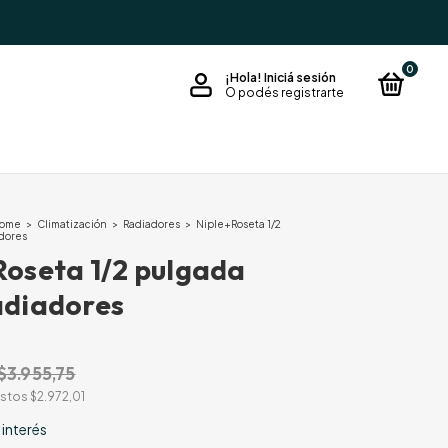
0
¡Hola!
Iniciá sesión
O podés registrarte
Home
>
Climatización
>
Radiadores
>
Niple+Roseta 1/2
dores
Roseta 1/2 pulgada
adiadores
$3.955,75
estos
$2.972,01
 interés