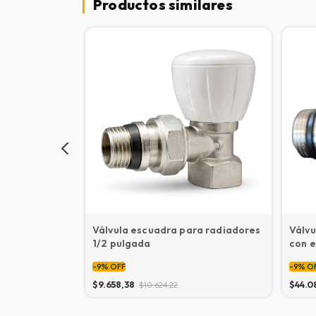
Productos similares
ara
Válvula escuadra para radiadores
Válvu
gro
1/2 pulgada
con e
-
9
%
OFF
-
9
%
O
$9.658,38
$44.0
$10.624,22