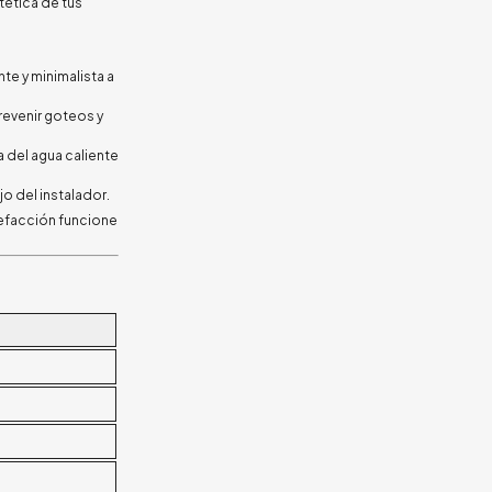
tética de tus
te y minimalista a
prevenir goteos y
a del agua caliente
jo del instalador.
lefacción funcione