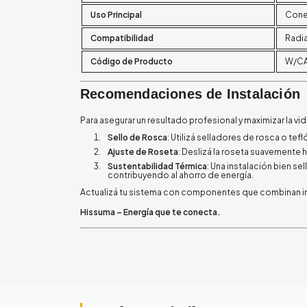
Uso Principal
Conex
Compatibilidad
Radia
Código de Producto
W/CA
Recomendaciones de Instalación
Para asegurar un resultado profesional y maximizar la vid
Sello de Rosca
: Utilizá selladores de rosca o tef
Ajuste de Roseta
: Deslizá la roseta suavemente 
Sustentabilidad Térmica
: Una instalación bien se
contribuyendo al ahorro de energía.
Actualizá tu sistema con componentes que combinan ingen
Hissuma – Energía que te conecta.