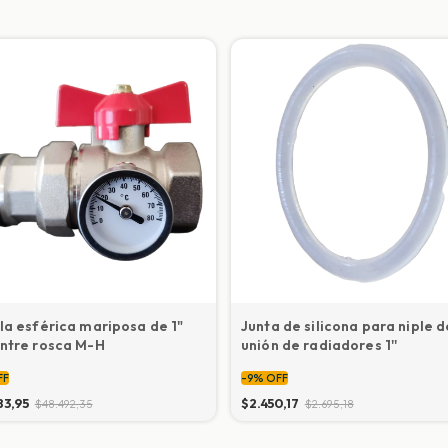
la esférica mariposa de 1"
Junta de silicona para niple d
ntre rosca M-H
unión de radiadores 1''
FF
-
9
%
OFF
83,95
$2.450,17
$48.492,35
$2.695,18