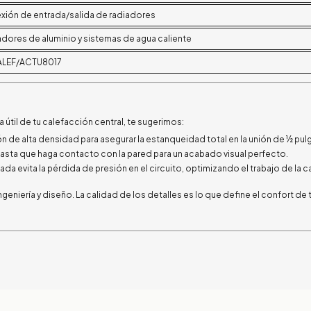
ión de entrada/salida de radiadores
dores de aluminio y sistemas de agua caliente
LEF/ACTU8017
a útil de tu calefacción central, te sugerimos:
lón de alta densidad para asegurar la estanqueidad total en la unión de ½ pul
hasta que haga contacto con la pared para un acabado visual perfecto.
llada evita la pérdida de presión en el circuito, optimizando el trabajo de la c
iería y diseño. La calidad de los detalles es lo que define el confort de 