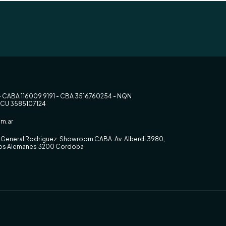
- CABA 116009 9191 - CBA 3516760254 - NQN
RCU 3585107124
m.ar
0, General Rodriguez. Showroom CABA: Av. Alberdi 3980,
 los Alemanes 3200 Cordoba