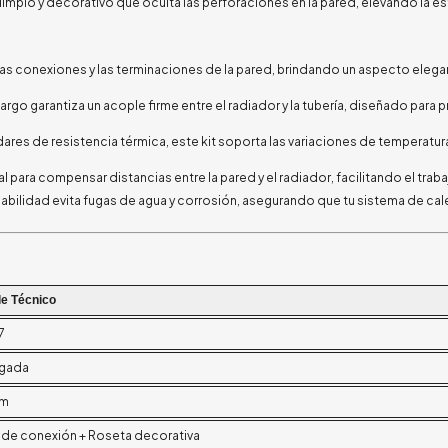
limpio y decorativo que oculta las perforaciones en la pared, elevando la es
 las conexiones y las terminaciones de la pared, brindando un aspecto elegan
largo garantiza un acople firme entre el radiador y la tubería, diseñado para 
ares de resistencia térmica, este kit soporta las variaciones de temperatur
eal para compensar distancias entre la pared y el radiador, facilitando el traba
fiabilidad evita fugas de agua y corrosión, asegurando que tu sistema de ca
le Técnico
7
lgada
mm
 de conexión + Roseta decorativa