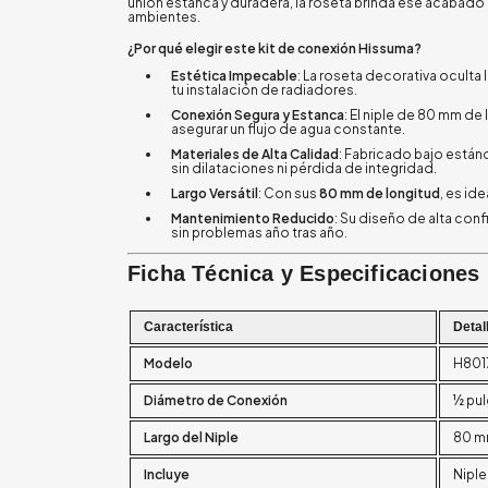
unión estanca y duradera, la roseta brinda ese acabado 
ambientes.
¿Por qué elegir este kit de conexión Hissuma?
Estética Impecable
: La roseta decorativa oculta
tu instalación de radiadores.
Conexión Segura y Estanca
: El niple de 80 mm de 
asegurar un flujo de agua constante.
Materiales de Alta Calidad
: Fabricado bajo estánd
sin dilataciones ni pérdida de integridad.
Largo Versátil
: Con sus
80 mm de longitud
, es id
Mantenimiento Reducido
: Su diseño de alta con
sin problemas año tras año.
Ficha Técnica y Especificaciones
Característica
Detal
Modelo
H801
Diámetro de Conexión
½ pu
Largo del Niple
80 
Incluye
Niple