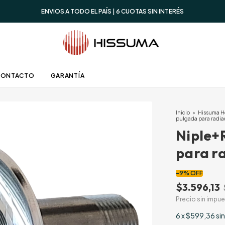
ENVIOS A TODO EL PAÍS | 6 CUOTAS SIN INTERÉS
CONTACTO
GARANTÍA
Inicio
>
Hissuma 
pulgada para radia
Niple+
para r
-
9
%
OFF
$3.596,13
Precio sin impu
6
x
$599,36
sin