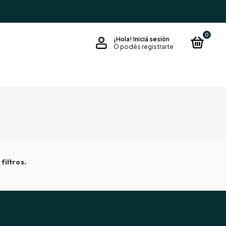
0
¡Hola!
Iniciá sesión
O podés registrarte
filtros.