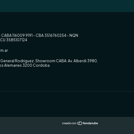
- CABA 116009 9191 - CBA 3516760254 - NQN
RCU 3585107124
m.ar
0, General Rodriguez. Showroom CABA: Av. Alberdi 3980,
 los Alemanes 3200 Cordoba