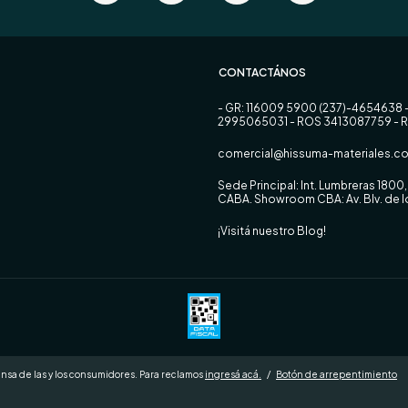
CONTACTÁNOS
- GR: 116009 5900 (237)-4654638 
2995065031 - ROS 3413087759 - 
comercial@hissuma-materiales.co
Sede Principal: Int. Lumbreras 180
CABA. Showroom CBA: Av. Blv. de
¡Visitá nuestro Blog!
nsa de las y los consumidores. Para reclamos
ingresá acá.
/
Botón de arrepentimiento