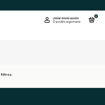
0
¡Hola!
Iniciá sesión
O podés registrarte
filtros.