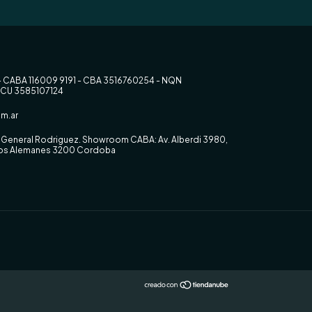
- CABA 116009 9191 - CBA 3516760254 - NQN
RCU 3585107124
m.ar
0, General Rodriguez. Showroom CABA: Av. Alberdi 3980,
 los Alemanes 3200 Cordoba