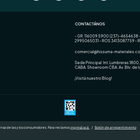
CONTACTÁNOS
- GR: 116009 5900 (237)-4654638 
2995065031 - ROS 3413087759 - 
comercial@hissuma-materiales.co
Sede Principal: Int. Lumbreras 180
CABA. Showroom CBA: Av. Blv. de
¡Visitá nuestro Blog!
nsa de las y los consumidores. Para reclamos
ingresá acá.
/
Botón de arrepentimiento