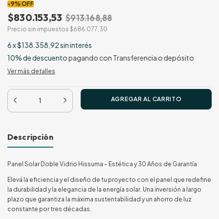
-
9
%
OFF
$830.153,53
$913.168,88
Precio sin impuestos
$686.077,30
6
x
$138.358,92
sin interés
10% de descuento
pagando con Transferencia o depósito
Ver más detalles
Descripción
Panel Solar Doble Vidrio Hissuma – Estética y 30 Años de Garantía
Elevá la eficiencia y el diseño de tu proyecto con el panel que redefine
la durabilidad y la elegancia de la energía solar. Una inversión a largo
plazo que garantiza la máxima sustentabilidad y un ahorro de luz
constante por tres décadas.