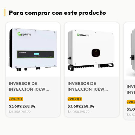
Para comprar con este producto
INVERSOR DE
INVERSOR DE
INV
INYECCION 10kW
INYECCION 10kW
INY
Modelo 10000 TL3-S
Modelo MID10KTL3-X
Mod
-
9
%
OFF
-
9
%
OFF
-
9
%
$3.689.268,84
$3.689.268,84
$5.0
$4.058.195,72
$4.058.195,72
$5.5