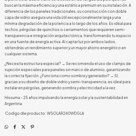
buscan la máxima eficiencia y una estética premium en su instalación. A
diferencia de los paneles tradicionales, su construcción con doble
capa de vidrio asegura una vida útil excepcionalmente larga y una
mínima degradación de la potencia a lo largo de los años. Es ideal para
techos, pérgolas de quinchos o cerramientos que requieren semi-
transparencia e integración arquitectónica, transformando tu espacio
en una fuente de energía activa. Al captar luz por ambos lados,
obtendrás un rendimiento superior y un mayor ahorro energético en
cualquier sistema.
¿Necesita estructura especial? → Se recomienda el uso de clamps de
sujeción especiales para paneles sin marco de aluminio, garantizando
la correcta fijación. ¿Funciona como sombra y generador? → Sí,
gracias a su diseño de doble vidrio y semi-transparencia, es ideal para
instalar en pérgolas, generando sombra y electricidad a la vez.
Hissuma – 25 años impulsando la energía solar y la sustentabilidad en
Argentina.
Codigo dle producto : WSOLAR240WDGLA