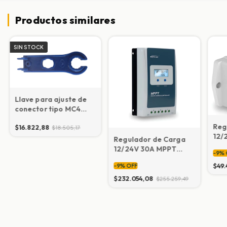
Productos similares
SIN STOCK
Llave para ajuste de
conector tipo MC4
para paneles solares
Reg
$16.822,88
$18.505,17
12/
Regulador de Carga
p/s
12/24V 30A MPPT
-
9
%
EPE
p/sistemas solares
$49.
-
9
%
OFF
EPEVER Tracer
3210AN
$232.054,08
$255.259,49