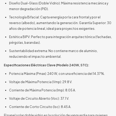
Diseño Dual-Glass (Doble Vidrio): Máxima resistencia mecánica y
menor degradación (PID).
Tecnología Bifacial: Capta energía por la cara frontal y por el
reverso (albedo), aumentando la generación. Garantía Superior: 30
años de potencia lineal, ideal para proyectos exigentes.
Estética BIPV: Perfecto para integración arquitectónica (fachadas,
pérgolas, barandas).
Sustentabilidad extrema: No contiene marco de aluminio,
reduciendo el impacto ambiental.
Especificaciones Eléctricas Clave (Modelo 240W, STC):
Potencia Máxima (Pmax): 240 W, con una eficiencia del 14.37%.
Voltaje de Máxima Potencia (Vmp): 29.8 V.
Corriente de Máxima Potencia (Imp): 8.05 A.
Voltaje de Circuito Abierto (Voc): 37.1 V.
Corriente de Corto Circuito (Isc): 8.45 A.
El panel solar doble vidrio es la solución de vanguardia para quienes