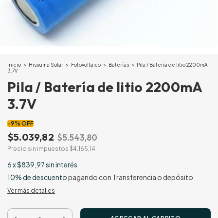
Inicio
>
Hissuma Solar
>
Fotovoltaico
>
Baterías
>
Pila / Batería de litio 2200mA
3.7V
Pila / Batería de litio 2200mA
3.7V
-
9
%
OFF
$5.039,82
$5.543,80
Precio sin impuestos
$4.165,14
6
x
$839,97
sin interés
10% de descuento
pagando con Transferencia o depósito
Ver más detalles