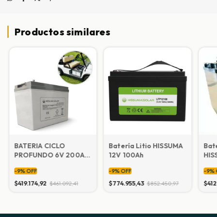
Productos similares
BATERIA CICLO
Batería Litio HISSUMA
Bat
PROFUNDO 6V 200AH
12V 100Ah
HIS
(IDEAL SOLAR, GOLF,
-
9
%
OFF
-
9
%
OFF
-
9
%
MAQUINAS)
$419.174,92
$774.955,43
$412
$461.092,41
$852.450,97