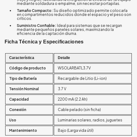
mediante soldadura o empalme, sin necesitar portapilas.
Tamaño Compacto:
Su diseño optimizado permite colocarla
en compartimentos reducidos donde el espacio y el peso son
críticos.
Suministro Confiable:
Ideal para sistemas que se recargan
mediante pequeños paneles solares, maximizando la
eficiencia de la captación diurna.
Ficha Técnica y Especificaciones
Característica
Detalle
Código de producto
WSOLARBATL3.7V
Tipo de Batería
Recargable de Litio (Li-ion)
Tensión Nominal
3.7 V
Capacidad
2200 mA (2.2 Ah)
Conexión
Cable pelado (sin ficha)
Uso
Luminarias solares, radios, juguetes
Mantenimiento
Bajo (Larga vida útil)