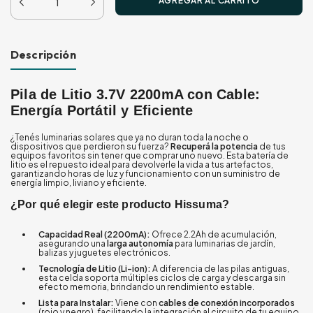
Descripción
Pila de Litio 3.7V 2200mA con Cable:
Energía Portátil y Eficiente
¿Tenés luminarias solares que ya no duran toda la noche o
dispositivos que perdieron su fuerza?
Recuperá la potencia
de tus
equipos favoritos sin tener que comprar uno nuevo. Esta batería de
litio es el repuesto ideal para devolverle la vida a tus artefactos,
garantizando horas de luz y funcionamiento con un suministro de
energía limpio, liviano y eficiente.
¿Por qué elegir este producto Hissuma?
Capacidad Real (2200mA):
Ofrece 2.2Ah de acumulación,
asegurando una
larga autonomía
para luminarias de jardín,
balizas y juguetes electrónicos.
Tecnología de Litio (Li-ion):
A diferencia de las pilas antiguas,
esta celda soporta múltiples ciclos de carga y descarga sin
efecto memoria, brindando un rendimiento estable.
Lista para Instalar:
Viene con
cables de conexión incorporados
(rojo y negro), facilitando la integración al circuito de tu equipo