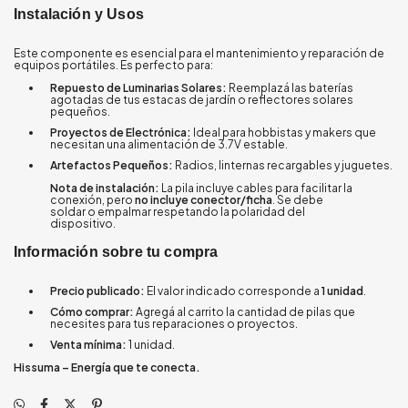
Instalación y Usos
Este componente es esencial para el mantenimiento y reparación de
equipos portátiles. Es perfecto para:
Repuesto de Luminarias Solares:
Reemplazá las baterías
agotadas de tus estacas de jardín o reflectores solares
pequeños.
Proyectos de Electrónica:
Ideal para hobbistas y makers que
necesitan una alimentación de 3.7V estable.
Artefactos Pequeños:
Radios, linternas recargables y juguetes.
Nota de instalación:
La pila incluye cables para facilitar la
conexión, pero
no incluye conector/ficha
. Se debe
soldar o empalmar respetando la polaridad del
dispositivo.
Información sobre tu compra
Precio publicado:
El valor indicado corresponde a
1 unidad
.
Cómo comprar:
Agregá al carrito la cantidad de pilas que
necesites para tus reparaciones o proyectos.
Venta mínima:
1 unidad.
Hissuma – Energía que te conecta.