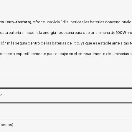
tio Ferro-fosfato)
, ofrece una vida útil superior a las baterías convenciona
, esta batería almacena la energía necesaria para que tu luminaria de
100W
rin
pción más segura dentro de las baterías de litio, ya que es estable ante altas
pensado específicamente para encajar en el compartimento de luminarias so
O4
mperios)