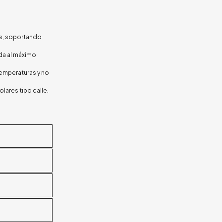
les, soportando
da al máximo
 temperaturas y no
lares tipo calle.