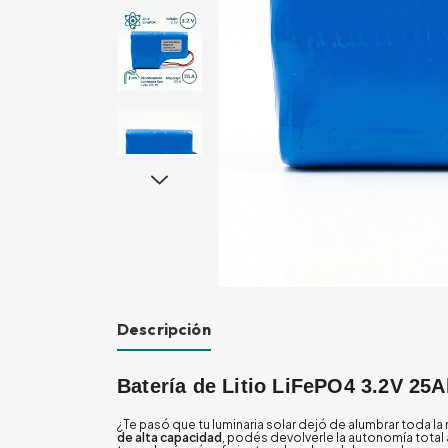
Descripción
Batería de Litio LiFePO4 3.2V 25
¿Te pasó que tu luminaria solar dejó de alumbrar toda la 
de alta capacidad
, podés devolverle la autonomía total 