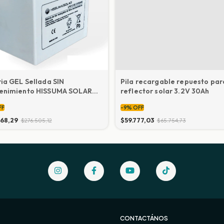
ia GEL Sellada SIN
Pila recargable repuesto par
enimiento HISSUMA SOLAR
reflector solar 3.2V 30Ah
FF
-
9
%
OFF
368,29
$59.777,03
$276.505,12
$65.754,73
CONTACTÁNOS