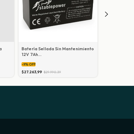
a
Batería Sellada Sin Mantenimiento
BATERIA CIC
12V 7Ah
V200AH
(alarmas/boyeros/vehiculos
-
9
%
OFF
eléctricos pequeños)
-
9
%
OFF
$27.263,99
$29.990,39
$801.914,75
$88