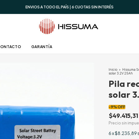
ENVIOS A TODO EL PAÍS | 6 CUOTAS SIN INTERÉS
CONTACTO
GARANTÍA
Inicio
>
Hissuma S
solar 3.2V 25Ah
Pila re
solar 
-
9
%
OFF
$49.415,31
Precio sin impu
6
x
$8.235,89