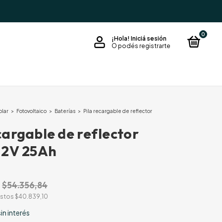
0
¡Hola!
Iniciá sesión
O podés registrarte
olar
>
Fotovoltaico
>
Baterías
>
Pila recargable de reflector
cargable de reflector
3.2V 25Ah
$54.356,84
estos
$40.839,10
sin interés