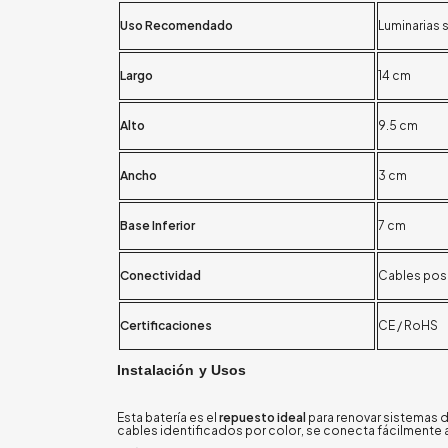
Uso Recomendado
Luminarias 
Largo
14 cm
Alto
9.5 cm
Ancho
3 cm
Base Inferior
7 cm
Conectividad
Cables posi
Certificaciones
CE / RoHS
Instalación y Usos
Esta batería es el
repuesto ideal
para renovar sistemas de
cables identificados por color, se conecta fácilmente al