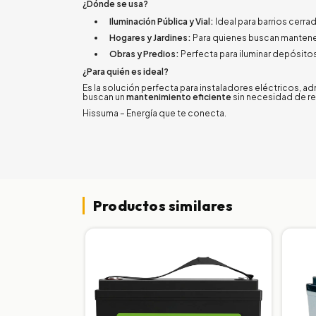
¿Dónde se usa?
Iluminación Pública y Vial:
Ideal para barrios cerrad
Hogares y Jardines:
Para quienes buscan mantener 
Obras y Predios:
Perfecta para iluminar depósit
¿Para quién es ideal?
Es la solución perfecta para instaladores eléctricos, 
buscan un
mantenimiento eficiente
sin necesidad de r
Hissuma – Energía que te conecta.
Productos similares