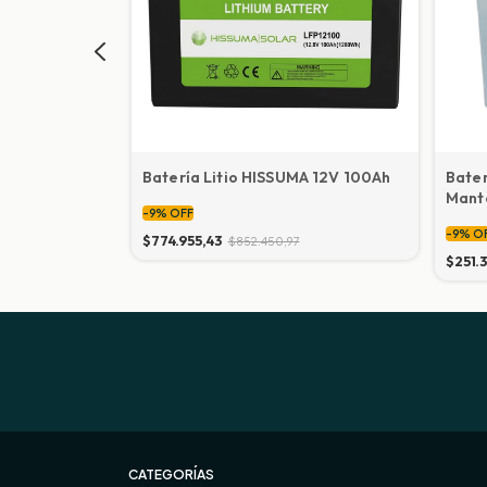
FUNDO 6V
Batería Litio HISSUMA 12V 100Ah
Bater
, GOLF,
Mant
-
9
%
OFF
50Ah
-
9
%
O
$774.955,43
$852.450,97
$251.
CATEGORÍAS