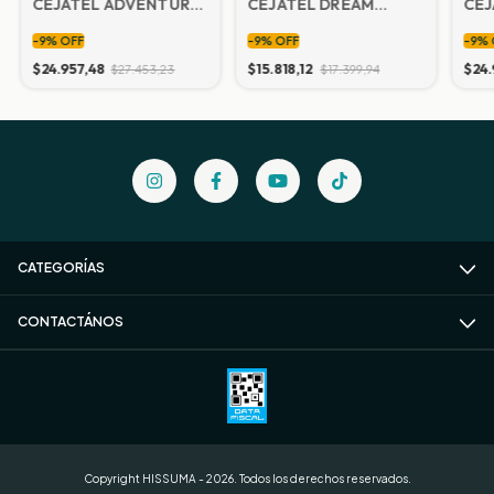
CEJATEL ADVENTURE
CEJATEL DREAM
CEJ
PLUS 28X118 cm
WHITE 31X59
PLU
-
9
%
OFF
-
9
%
OFF
-
9
%
$24.957,48
$15.818,12
$24.
$27.453,23
$17.399,94
CATEGORÍAS
CONTACTÁNOS
Copyright HISSUMA - 2026. Todos los derechos reservados.