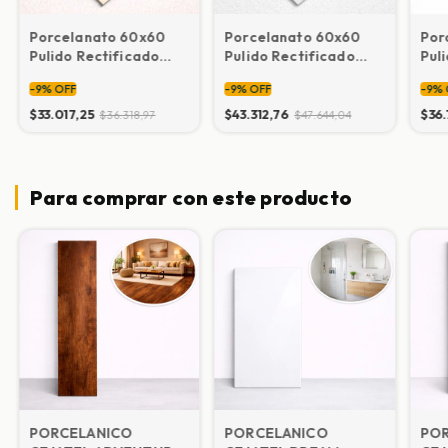
Porcelanato 60x60
Porcelanato 60x60
Por
Pulido Rectificado
Pulido Rectificado
Pul
BEIGE (precio por M2
Blanco
BOT
-
9
%
OFF
-
9
%
OFF
-
9
%
IVA INCLUIDO)
$33.017,25
$43.312,76
$36.
$36.318,97
$47.644,04
Para comprar con este producto
PORCELANICO
PORCELANICO
PO