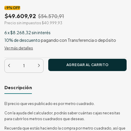
-
9
%
OFF
$49.609,92
$54.570,91
Precio sin impuestos
$40.999,93
6
x
$8.268,32
sin interés
10% de descuento
pagando con Transferencia o depósito
Ver más detalles
Descripción
El precio que ves publicado es por metro cuadrado.
Con la ayuda del calculador, podrás saber cuántas cajas necesitas
para cubrir los metros cuadrados que deseas.
Recuerda que estás haciendo la compra por metro cuadrado, así que