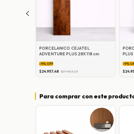
aco Antares
PORCELANICO CEJATEL
PORC
ADVENTURE PLUS 28X118 cm
PLUS
-
9
%
OFF
-
9
%
O
$24.957,48
$24.9
$27.453,23
Para comprar con este product