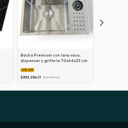
Bacha Premium con lava vaso,
Columna de D
dispenser y grifería 70x46x23 cm
color negro
-
9
%
OFF
-
9
%
OFF
$392.254,17
$431.479,59
$191.591,40
$21