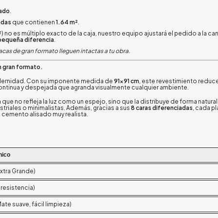
rado
.
adas
que contienen
1.64 m²
.
) no es múltiplo exacto de la caja, nuestro equipo ajustará el pedido a la ca
 pequeña diferencia
.
cas de gran formato lleguen intactas a tu obra.
n gran formato.
odernidad. Con su imponente medida de
91x91 cm
, este revestimiento reduc
 continua y despejada que agranda visualmente cualquier ambiente.
que no refleja la luz como un espejo, sino que la distribuye de forma natura
striales o minimalistas. Además, gracias a sus
8 caras diferenciadas
, cada p
e cemento alisado muy realista.
nico
xtra Grande)
 resistencia)
ate suave, fácil limpieza)