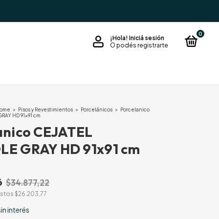
0
¡Hola!
Iniciá sesión
O podés registrarte
Home
>
Pisos y Revestimientos
>
Porcelánicos
>
Porcelanico
RAY HD 91x91 cm
anico CEJATEL
E GRAY HD 91x91 cm
6
$34.877,22
estos
$26.203,77
sin interés