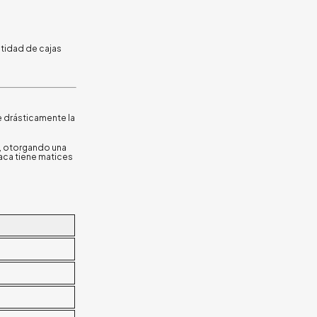
ntidad de cajas
e drásticamente la
l, otorgando una
laca tiene matices