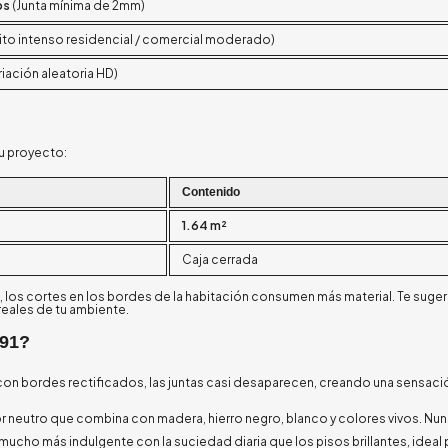
os
(Junta mínima de 2mm)
ito intenso residencial / comercial moderado)
riación aleatoria HD)
tu proyecto:
Contenido
1.64 m²
Caja cerrada
, los cortes en los bordes de la habitación consumen más material. Te suge
reales de tu ambiente.
x91?
 con bordes rectificados, las juntas casi desaparecen, creando una sensac
lor neutro que combina con madera, hierro negro, blanco y colores vivos. N
ucho más indulgente con la suciedad diaria que los pisos brillantes, ideal