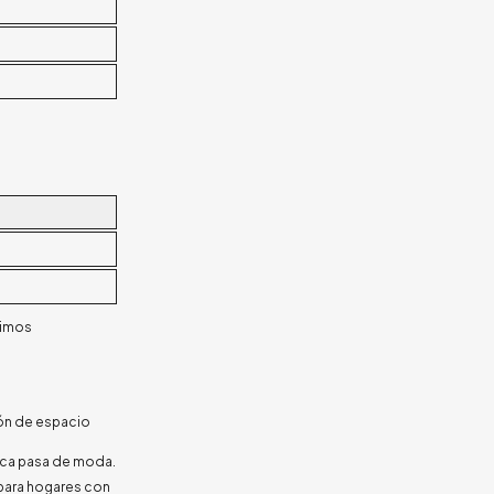
rimos
ión de espacio
unca pasa de moda.
 para hogares con