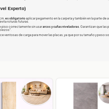
ivel Experto)
 cm,
es obligatorio
aplicar pegamento en la carpeta y también en la parte de at
ita roturas futuras.
e piso correctamente sin usar
arcos y cuñas niveladoras
. Garantizan que las 
piezos".
e ventosas de carga para mover las placas, ya que por su tamaño y peso son