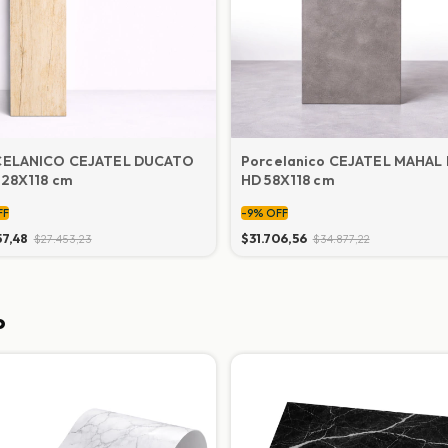
ELANICO CEJATEL DUCATO
Porcelanico CEJATEL MAHAL
 28X118 cm
HD 58X118 cm
FF
-
9
%
OFF
57,48
$31.706,56
$27.453,23
$34.877,22
o