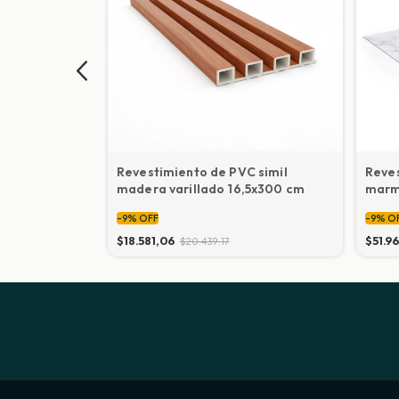
on duchador
Revestimiento de PVC simil
Reves
madera varillado 16,5x300 cm
marm
-
9
%
OFF
-
9
%
O
$18.581,06
$51.9
$20.439,17