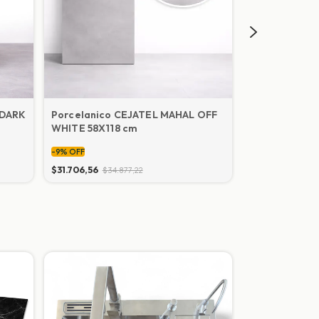
 DARK
Porcelanico CEJATEL MAHAL OFF
Porcelanico
WHITE 58X118 cm
DARK HD 91x9
-
9
%
OFF
-
9
%
OFF
$31.706,56
$34.877,22
$31.706,56
$34.