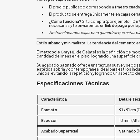
El precio publicado corresponde a
1 metro cuad
El producto se entrega únicamente en
cajas cerr
¿Cómo funciona?
Si tu compra (por ejemplo, 10 m²
necesarias y te enviaremos un
link de pago por la
No fraccionamos cajas para garantizar que estas pla
Estilo urbano y minimalista: La tendencia del cemento e
El
Metropole Gray HD
de Cejatel es la definición de m
cantidad de líneas en el piso, logrando una superficie
Su acabado
Satinado
ofrece una textura suave y sedosa 
estética sobria y contemporánea ideal para estilos indu
únicos, evitando la repetición y logrando un aspecto d
Especificaciones Técnicas
Característica
Detalle Téc
Formato
91 x 91 cm
(E
Espesor
10 mm (Alta
Acabado Superficial
Satinado
(M