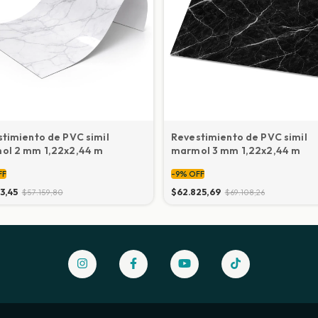
timiento de PVC simil
Revestimiento de PVC simil
ol 2 mm 1,22x2,44 m
marmol 3 mm 1,22x2,44 m
FF
-
9
%
OFF
63,45
$62.825,69
$57.159,80
$69.108,26