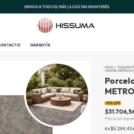
ENVIOS A TODO EL PAÍS | 6 CUOTAS SIN INTERÉS
CONTACTO
GARANTÍA
Inicio
>
Hissuma 
CEJATEL METROLE G
Porcel
METROL
-
9
%
OFF
$31.706,5
Precio sin impu
6
x
$5.284,43