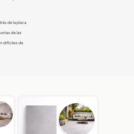
rás de la placa.
puntas de las
 difíciles de