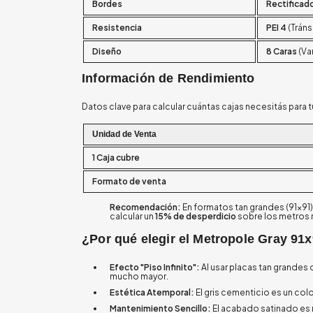
Bordes
Rectificad
Resistencia
PEI 4
(Tráns
Diseño
8 Caras
(Va
Información de Rendimiento
Datos clave para calcular cuántas cajas necesitás para 
Unidad de Venta
1 Caja cubre
Formato de venta
Recomendación:
En formatos tan grandes (91x91)
calcular un
15% de desperdicio
sobre los metros 
¿Por qué elegir el Metropole Gray 91
Efecto "Piso Infinito":
Al usar placas tan grandes
mucho mayor.
Estética Atemporal:
El gris cementicio es un co
Mantenimiento Sencillo:
El acabado satinado es m