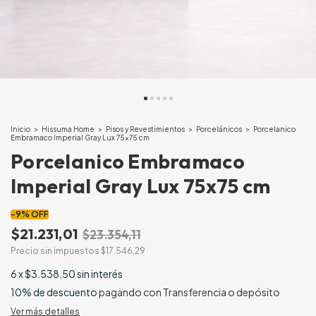
Inicio
>
Hissuma Home
>
Pisos y Revestimientos
>
Porcelánicos
>
Porcelanico
Embramaco Imperial Gray Lux 75x75 cm
Porcelanico Embramaco
Imperial Gray Lux 75x75 cm
-
9
%
OFF
$21.231,01
$23.354,11
Precio sin impuestos
$17.546,29
6
x
$3.538,50
sin interés
10% de descuento
pagando con Transferencia o depósito
Ver más detalles