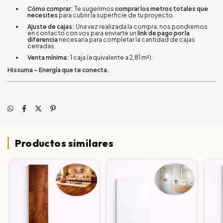
Cómo comprar:
Te sugerimos
comprar los metros totales que
necesites
para cubrir la superficie de tu proyecto.
Ajuste de cajas:
Una vez realizada la compra, nos pondremos
en contacto con vos para enviarte un
link de pago por la
diferencia
necesaria para completar la cantidad de cajas
cerradas.
Venta mínima:
1 caja (equivalente a 2,81 m²).
Hissuma – Energía que te conecta.
Productos similares