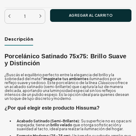
Descripción
Porcelánico Satinado 75x75: Brillo Suave
y Distinción
¿Buscás el equilibrio perfecto entre la elegancia del brillo y la
sobriedad del mate?
Imaginate tus ambientes
iluminados por un
reflejo suave y sedoso. Este porcelánico de la línea
Clássicos
ofrece
un acabado satinado (semi-brillante) que captura la luz de manera
delicada, aportando una luminosidad especial sin los reflejos
intensos de un pulido espejo. Es la opción ideal para quienes desean
un toque de lujo discreto y moderno.
¿Por qué elegir este producto Hissuma?
Acabado Satinado (Semi-Brillante):
Su superficie no es opaca ni
espejada; tiene un
brillo velado
que otorga sofisticación y
suavidad al tacto, ideal para realzar la iluminación del hogar.
Formato Moderno (75x75 cm):
Un tamaño cuadrado amplio que