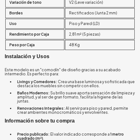
Variación de tono
V2 (Leve variación)
Bordes
Rectificados (Junta 2 mm)
Uso
Piso y Pared (LD)
Rendimiento por Caja
2,81 m² (5 piezas)
Peso por Caja
48 Kg
Instalación y Usos
Este modelo es un "comodín" de diseño gracias a su acabado
intermedio. Es perfecto para:
Livings y Comedores:
Crea una base luminosa y sofisticada que
destaca los muebles sin competir con ellos.
Baños Modernos:
Su brillo suave aporta sensación de limpieza y
amplitud, y al ser de gran formato, facilita la higiene de las
juntas.
Renovaciones Integrales:
Al servir para piso y pared, permite
crear ambientes monocromáticos y envolventes.
Información sobre tu compra
Precio publicado:
El valor indicado corresponde a
1 metro
cuadrado (m²)
.