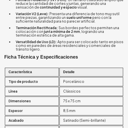
reduce la cantidad de cortes y juntas, generando una
sensación de
continuidad y espacio
visual.
Variación V2 (Leve):
Presenta una diferencia de tono muy sutil
entre piezas, garantizando un
suelo uniforme
pero con la
suficiente naturalidad para no parecer artificial.
Terminación Rectificada:
Sus bordes perfectos permiten una
colocación con
junta mínima de 2 mm
, logrando una
terminación estética de alta gama.
Versatilidad de Uso (LD):
Apto para ser colocado tanto en pisos
como en paredes de áreas residenciales y comerciales de
tránsito ligero.
Ficha Técnica y Especificaciones
Característica
Detalle
Tipo de producto
Porcelánico
Línea
Clássicos
Dimensiones
75 x 75 cm
Espesor
8,5 mm
Acabado
Satinado (Semi-brillante)