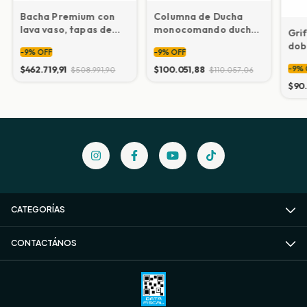
Bacha Premium con
Columna de Ducha
lava vaso, tapas de
monocomando ducha
Gri
acero y grifería
de mano (plateada)
dobl
-
9
%
OFF
-
9
%
OFF
$462.719,91
$100.051,88
-
9
%
$508.991,90
$110.057,06
$90
CATEGORÍAS
CONTACTÁNOS