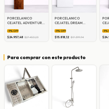
PORCELANICO
PORCELANICO
PO
CEJATEL ADVENTURE
CEJATEL DREAM
CEJ
PLUS 28X118 cm
WHITE 31X59
PLU
-
9
%
OFF
-
9
%
OFF
-
9
%
$24.957,48
$15.818,12
$24.
$27.453,23
$17.399,94
Para comprar con este producto