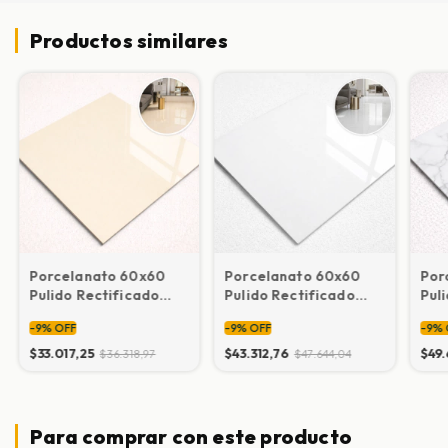
Productos similares
Porcelanato 60x60
Porcelanato 60x60
Por
Pulido Rectificado
Pulido Rectificado
Pul
BEIGE (precio por M2
Blanco
CAR
-
9
%
OFF
-
9
%
OFF
-
9
%
IVA INCLUIDO)
$33.017,25
$43.312,76
$49.
$36.318,97
$47.644,04
Para comprar con este producto