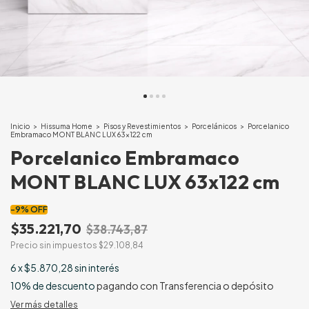
Inicio
>
Hissuma Home
>
Pisos y Revestimientos
>
Porcelánicos
>
Porcelanico
Embramaco MONT BLANC LUX 63x122 cm
Porcelanico Embramaco
MONT BLANC LUX 63x122 cm
-
9
%
OFF
$35.221,70
$38.743,87
Precio sin impuestos
$29.108,84
6
x
$5.870,28
sin interés
10% de descuento
pagando con Transferencia o depósito
Ver más detalles