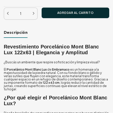
Descripción
Revestimiento Porcelánico Mont Blanc
Lux 122x63 | Elegancia y Amplitud
¿Buscás un ambiente que respire sofisticación y limpieza visual?
El
Porcelánico Mont Blanc Lux
de
Embramaco
es un homenaje a la
majestuosidad de la piedra natural. Con su fondo blanco gélido y
vetas sutiles que fluyen con elegancia, este material transforma
cualquier espacio en un refugio de diseño contemporáneo. Gracias a
su imponente formato de
122 x 63 cm
, lográs reducir la cantidad de
juntas, creando superficies continuas que elevan el nivel estético de
tu hogar.
¿Por qué elegir el Porcelánico Mont Blanc
Lux?