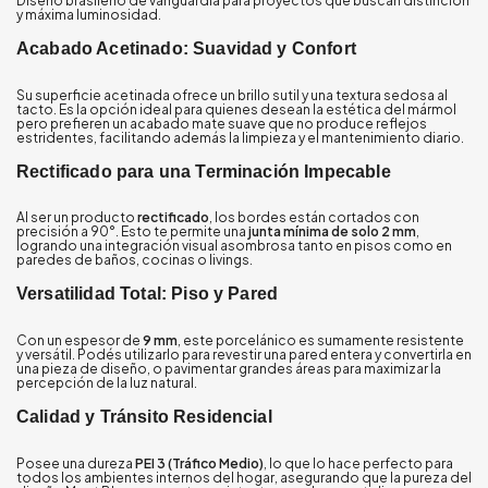
Diseño brasileño de vanguardia para proyectos que buscan distinción
y máxima luminosidad.
Acabado Acetinado: Suavidad y Confort
Su superficie acetinada ofrece un brillo sutil y una textura sedosa al
tacto. Es la opción ideal para quienes desean la estética del mármol
pero prefieren un acabado mate suave que no produce reflejos
estridentes, facilitando además la limpieza y el mantenimiento diario.
Rectificado para una Terminación Impecable
Al ser un producto
rectificado
, los bordes están cortados con
precisión a 90°. Esto te permite una
junta mínima de solo 2 mm
,
logrando una integración visual asombrosa tanto en pisos como en
paredes de baños, cocinas o livings.
Versatilidad Total: Piso y Pared
Con un espesor de
9 mm
, este porcelánico es sumamente resistente
y versátil. Podés utilizarlo para revestir una pared entera y convertirla en
una pieza de diseño, o pavimentar grandes áreas para maximizar la
percepción de la luz natural.
Calidad y Tránsito Residencial
Posee una dureza
PEI 3 (Tráfico Medio)
, lo que lo hace perfecto para
todos los ambientes internos del hogar, asegurando que la pureza del