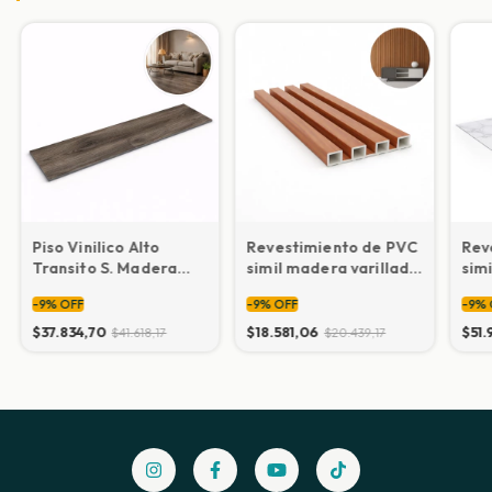
Piso Vinilico Alto
Revestimiento de PVC
Rev
Transito S. Madera
simil madera varillado
sim
SPC 5.5 mm 1220x180
16,5x300 cm
1,2
-
9
%
OFF
-
9
%
OFF
-
9
%
mm
$37.834,70
$18.581,06
$51.
$41.618,17
$20.439,17