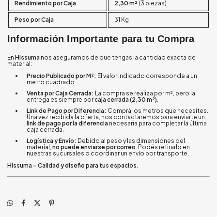
Rendimiento por Caja
2,30 m²
(3 piezas)
Peso por Caja
31 Kg
Información Importante para tu Compra
En
Hissuma
nos aseguramos de que tengas la cantidad exacta de
material:
Precio Publicado por M²:
El valor indicado corresponde a un
metro cuadrado.
Venta por Caja Cerrada:
La compra se realiza por m², pero la
entrega es siempre por
caja cerrada (2,30 m²)
.
Link de Pago por Diferencia:
Comprá los metros que necesites.
Una vez recibida la oferta, nos contactaremos para enviarte un
link de pago por la diferencia
necesaria para completar la última
caja cerrada.
Logística y Envío:
Debido al peso y las dimensiones del
material,
no puede enviarse por correo
. Podés retirarlo en
nuestras sucursales o coordinar un envío por transporte.
Hissuma – Calidad y diseño para tus espacios.