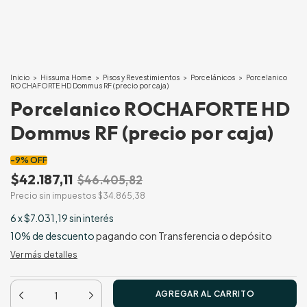
Inicio
>
Hissuma Home
>
Pisos y Revestimientos
>
Porcelánicos
>
Porcelanico
ROCHAFORTE HD Dommus RF (precio por caja)
Porcelanico ROCHAFORTE HD
Dommus RF (precio por caja)
-
9
%
OFF
$42.187,11
$46.405,82
Precio sin impuestos
$34.865,38
6
x
$7.031,19
sin interés
10% de descuento
pagando con Transferencia o depósito
Ver más detalles