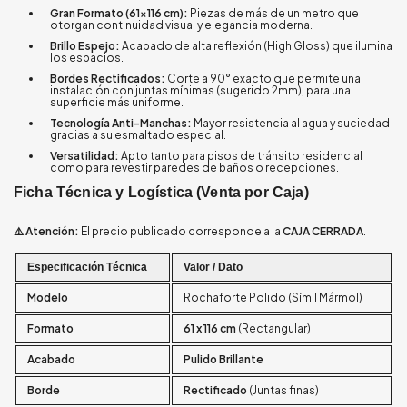
Gran Formato (61x116 cm):
Piezas de más de un metro que
otorgan continuidad visual y elegancia moderna.
Brillo Espejo:
Acabado de alta reflexión (High Gloss) que ilumina
los espacios.
Bordes Rectificados:
Corte a 90° exacto que permite una
instalación con juntas mínimas (sugerido 2mm), para una
superficie más uniforme.
Tecnología Anti-Manchas:
Mayor resistencia al agua y suciedad
gracias a su esmaltado especial.
Versatilidad:
Apto tanto para pisos de tránsito residencial
como para revestir paredes de baños o recepciones.
Ficha Técnica y Logística (Venta por Caja)
⚠️ Atención:
El precio publicado corresponde a la
CAJA CERRADA
.
Especificación Técnica
Valor / Dato
Modelo
Rochaforte Polido (Símil Mármol)
Formato
61 x 116 cm
(Rectangular)
Acabado
Pulido Brillante
Borde
Rectificado
(Juntas finas)