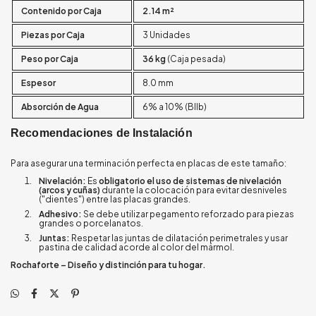
Contenido por Caja
2.14 m²
Piezas por Caja
3 Unidades
Peso por Caja
36 kg
(Caja pesada)
Espesor
8.0 mm
Absorción de Agua
6% a 10% (BIIb)
Recomendaciones de Instalación
Para asegurar una terminación perfecta en placas de este tamaño:
Nivelación:
Es
obligatorio el uso de sistemas de nivelación
(arcos y cuñas)
durante la colocación para evitar desniveles
("dientes") entre las placas grandes.
Adhesivo:
Se debe utilizar pegamento reforzado para piezas
grandes o porcelanatos.
Juntas:
Respetar las juntas de dilatación perimetrales y usar
pastina de calidad acorde al color del mármol.
Rochaforte – Diseño y distinción para tu hogar.