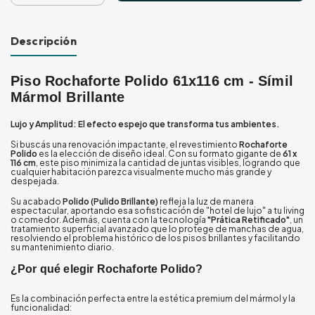
Descripción
Piso Rochaforte Polido 61x116 cm - Símil
Mármol Brillante
Lujo y Amplitud: El efecto espejo que transforma tus ambientes.
Si buscás una renovación impactante, el revestimiento
Rochaforte
Polido
es la elección de diseño ideal. Con su formato gigante de
61 x
116 cm
, este piso minimiza la cantidad de juntas visibles, logrando que
cualquier habitación parezca visualmente mucho más grande y
despejada.
Su acabado
Polido (Pulido Brillante)
refleja la luz de manera
espectacular, aportando esa sofisticación de "hotel de lujo" a tu living
o comedor. Además, cuenta con la tecnología
"Prática Retificado"
, un
tratamiento superficial avanzado que lo protege de manchas de agua,
resolviendo el problema histórico de los pisos brillantes y facilitando
su mantenimiento diario.
¿Por qué elegir Rochaforte Polido?
Es la combinación perfecta entre la estética premium del mármol y la
funcionalidad: