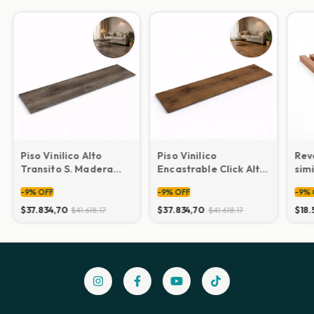
Piso Vinilico Alto
Piso Vinilico
Rev
Transito S. Madera
Encastrable Click Alto
sim
SPC 5.5 mm 1220x180
Transito S. Madera
16,
-
9
%
OFF
-
9
%
OFF
-
9
%
mm
SPC 5.5 mm 1220x180
mm
$37.834,70
$37.834,70
$18.
$41.618,17
$41.618,17