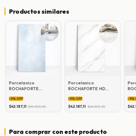
Productos similares
Porcelanico
Porcelanico
Por
ROCHAFORTE
ROCHAFORTE HD
RO
Cristallo RF (precio
Allure RF (precio por
Bro
-
9
%
OFF
-
9
%
OFF
-
9
%
por caja)
caja)
caja
$42.187,11
$42.187,11
$42.
$46.405,82
$46.405,82
Para comprar con este producto