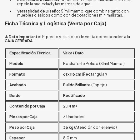
repele la suciedad y las marcas de agua.
Versatilidad de Diseño:
Símil mármol que combina tanto con
muebles clásicos como con decoraciones minimalistas.
Ficha Técnica y Logística (Venta por Caja)
⚠️ Dato Importante:
El precio y la unidad de venta corresponden a la
CAJA CERRADA
.
Especificación Técnica
Valor / Dato
Modelo
Rochaforte Polido (Símil Mármol)
Formato
61 x 116 cm
(Rectangular)
Acabado
Pulido Brillante
(Espejo)
Borde
Rectificado
Contenido por Caja
2.14 m²
Piezas por Caja
3 Unidades
Peso por Caja
36 kg
(Atención con el envío)
Espesor
8.0 mm