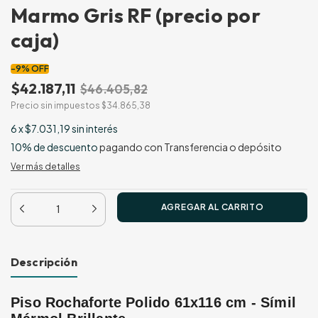
Marmo Gris RF (precio por
caja)
-
9
%
OFF
$42.187,11
$46.405,82
Precio sin impuestos
$34.865,38
6
x
$7.031,19
sin interés
10% de descuento
pagando con Transferencia o depósito
Ver más detalles
Descripción
Piso Rochaforte Polido 61x116 cm - Símil