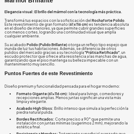
Mármol Brillante
Elegancia visual: El brillo del mármol con la tecnología más práctica.
Transformá tus espacios con la sofisticación del
Rochaforte Polido
.
Este revestimiento de gran formato (
61 x 116 cm
) es tendencia absoluta
en el diseño de interiores, ya que permite cubrir grandes superficies
con menos cortes, logrando una continuidad visual que amplía
cualquier ambiente.
Su acabado
Polido (Pulido Brillante)
otorga un reflejo tipo espejo que
inunda de luz tus habitaciones. Además, se diferencia de otros
pulidos del mercado gracias a su tecnología
"Prática Retificado"
, un
escudo protector que ofrece alta resistencia a las manchas de agua,
garantizando que el piso mantenga su belleza impecable con un
mantenimiento muy sencillo.
Puntos Fuertes de este Revestimiento
Diseño premium y funcionalidad pensada para el hogar moderno:
Formato Gigante (61x116 cm):
Ideal para livings, comedores y
recepciones amplias. Menos juntas significan una vista más
limpia y elegante.
Acabado High Gloss:
Brillo intenso que simula a la perfección la
piedra natural pulida.
Bordes Rectificados:
Corte preciso a 90° que permite una
instalación con juntas mínimas (sugerimos 2 mm), mejorando la
estética final.
Resistencia a Manchas:
Tratamiento superficial avanzado que