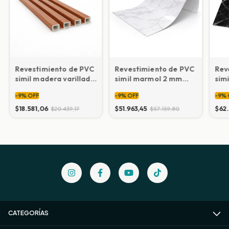
Revestimiento de PVC
Revestimiento de PVC
Rev
simil madera varillado
simil marmol 2 mm
sim
16,5x300 cm
1,22x2,44 m
1,2
-
9
%
OFF
-
9
%
OFF
-
9
%
$18.581,06
$51.963,45
$62
$20.439,17
$57.159,80
CATEGORÍAS