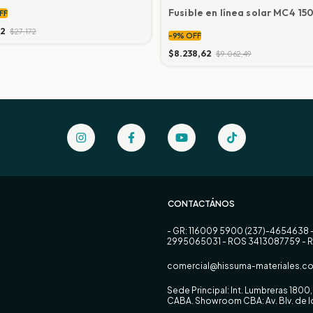
Fusible en línea solar MC4 1
FF
72
$27.172
-
9
%
OFF
$8.238,62
$9.062,49
CONTACTÁNOS
- GR: 116009 5900 (237)-4654638 
2995065031 - ROS 3413087759 - 
comercial@hissuma-materiales.co
Sede Principal: Int. Lumbreras 180
CABA. Showroom CBA: Av. Blv. de