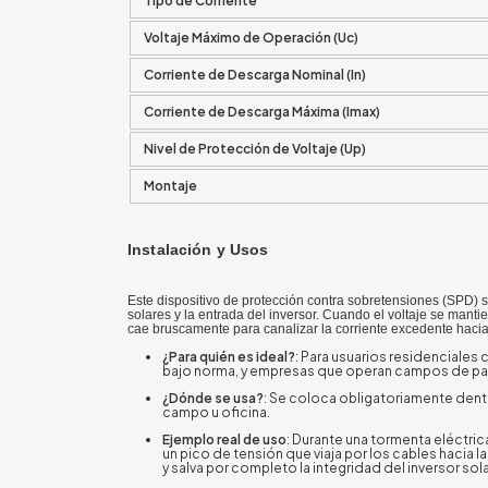
Tipo de Corriente
Voltaje Máximo de Operación (
Uc
)
Corriente de Descarga Nominal (
In
)
Corriente de Descarga Máxima (
Imax)
Nivel de Protección de Voltaje (
Up
)
Montaje
Instalación y Usos
Este dispositivo de protección contra sobretensiones (SPD) s
solares y la entrada del inversor. Cuando el voltaje se mantie
cae bruscamente para canalizar la corriente excedente hacia l
¿Para quién es ideal?
: Para usuarios residenciales
bajo norma, y empresas que operan campos de pan
¿Dónde se usa?
: Se coloca obligatoriamente dent
campo u oficina.
Ejemplo real de uso
: Durante una tormenta eléctric
un pico de tensión que viaja por los cables hacia 
y salva por completo la integridad del inversor sol