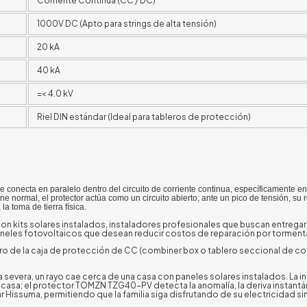
Corriente Continua (CC / DC)
1000V DC (Apto para strings de alta tensión)
20 kA
40 kA
=<
4.0 kV
Riel DIN estándar (Ideal para tableros de protección)
e conecta en paralelo dentro del circuito de corriente continua, específicamente en
ne normal, el protector actúa como un circuito abierto; ante un pico de tensión, su r
a toma de tierra física.
 con kits solares instalados, instaladores profesionales que buscan entrega
eles fotovoltaicos que desean reducir costos de reparación por torment
ro de la caja de protección de CC (combiner box o tablero seccional de con
a severa, un rayo cae cerca de una casa con paneles solares instalados. La 
la casa; el protector TOMZN TZG40-PV detecta la anomalía, la deriva instant
ar Hissuma, permitiendo que la familia siga disfrutando de su electricidad s