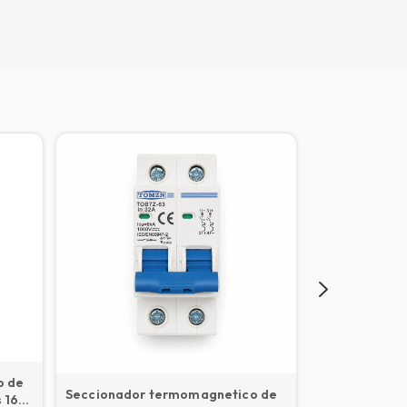
o de
Seccionador termomagnetico de
s 16A
Seccionador 