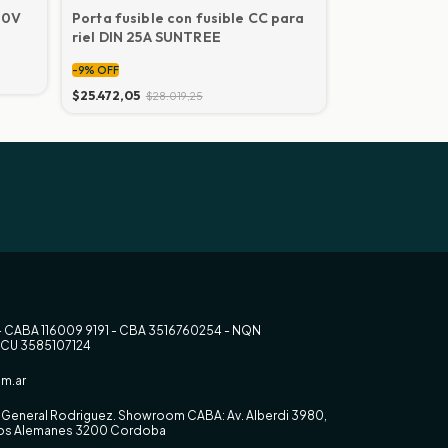
500V
Porta fusible con fusible CC para
Portafusible 
riel DIN 25A SUNTREE
DIN SRD-50H 
(sin fusible)
-
9
%
OFF
-
9
%
OFF
$25.472,05
$28.019,25
$17.233,47
$18.9
- CABA 116009 9191 - CBA 3516760254 - NQN
RCU 3585107124
m.ar
0, General Rodriguez. Showroom CABA: Av. Alberdi 3980,
 los Alemanes 3200 Cordoba