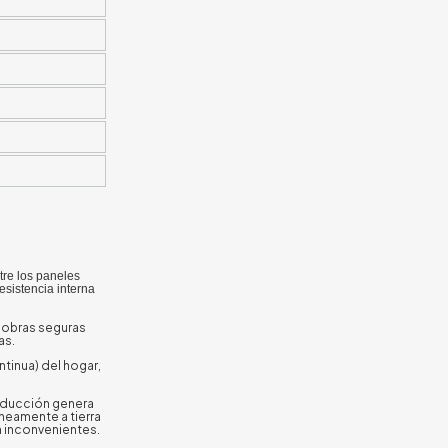
tre los paneles
esistencia interna
r obras seguras
as.
tinua) del hogar,
inducción genera
áneamente a tierra
in inconvenientes.