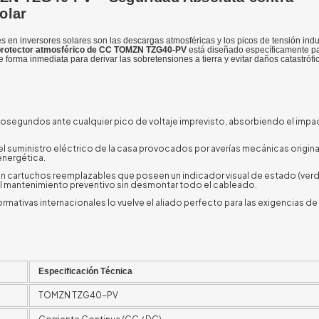
olar
 en inversores solares son las descargas atmosféricas y los picos de tensión ind
protector atmosférico de CC TOMZN TZG40-PV
está diseñado específicamente pa
e forma inmediata para derivar las sobretensiones a tierra y evitar daños catastrófi
nosegundos ante cualquier pico de voltaje imprevisto, absorbiendo el impa
n el suministro eléctrico de la casa provocados por averías mecánicas origin
energética.
on cartuchos reemplazables que poseen un indicador visual de estado (ver
 el mantenimiento preventivo sin desmontar todo el cableado.
normativas internacionales lo vuelve el aliado perfecto para las exigencias d
Especificación Técnica
TOMZN TZG40-PV