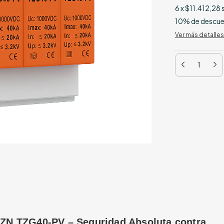
6
x
$11.412,28
10% de descu
Ver más detalles
ZN TZG40-PV – Seguridad Absoluta contra