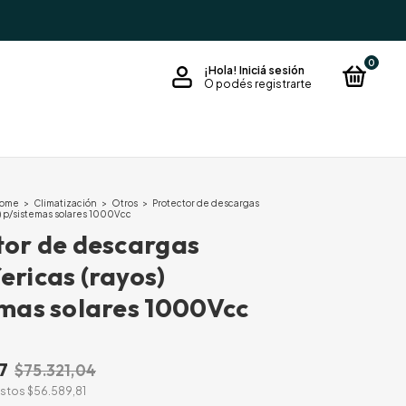
0
¡Hola!
Iniciá sesión
O podés registrarte
Home
>
Climatización
>
Otros
>
Protector de descargas
s) p/sistemas solares 1000Vcc
tor de descargas
ericas (rayos)
emas solares 1000Vcc
7
$75.321,04
estos
$56.589,81