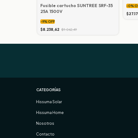
ón solar
Fusible cartucho SUNTREE SRF-35
-
0
%
O
m.
25A 1500V
$27.1
-
9
%
OFF
$8.238,62
$9.062,49
CATEGORÍAS
Hissuma Solar
Hissuma Home
Nosotros
Contacto