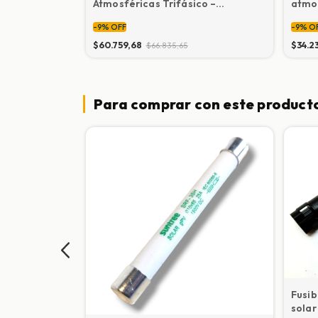
conector MC4
Atmosféricas Trifásico –
atmos
Protección Contra Rayos
eléc
-
9
%
OFF
-
9
%
O
P+N
$60.759,68
$34.2
$66.835,65
Para comprar con este product
Fusib
solar