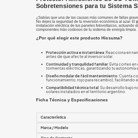
Sobretensiones para tu Sistema S
¿Sabías que una de las causas más comunes de fallas graves
No dejes la seguridad de tu inversión económica al azar. El
instalación eléctrica de tus paneles fotovoltaicos, actuando d
componentes más costosos de tu sistema de energía limpia.
¿Por qué elegir este producto Hissuma?
Protección activa e instantánea
: Reacciona en na
antes de que afecte al inversor solar.
Continuidad y tranquilidad familiar
: Evita cortes e
tormentas eléctricas, garantizando tu autonomía 
Diseño modular de fácil mantenimiento
: Cuenta c
funcionamiento, rojo para recambio), facilitando
Compatibilidad técnica total
: Su desarrollo bajo 
solares instalados en el territorio argentino.
Ficha Técnica y Especificaciones
Característica
Marca / Modelo