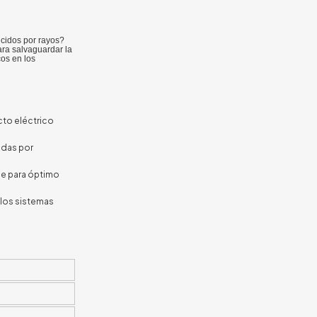
ucidos por rayos?
ra salvaguardar la
cos en los
cto eléctrico
adas por
de para óptimo
e los sistemas