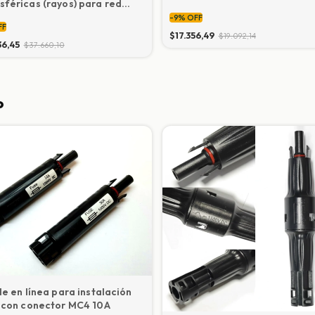
féricas (rayos) para red
1000V
trica Monofasica 10Ka-20Ka
-
9
%
OFF
FF
$17.356,49
$19.092,14
36,45
$37.660,10
o
le en línea para instalación
 con conector MC4 10A