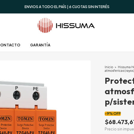
ENVIOS A TODO EL PAÍS | 6 CUOTAS SIN INTERÉS
CONTACTO
GARANTÍA
Inicio
>
Hissuma 
atmosfericas (rayo
Protec
atmosf
p/sist
-
9
%
OFF
$68.473,6
Precio sin impu