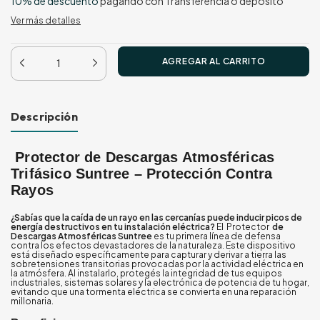
10% de descuento
pagando con Transferencia o depósito
Ver más detalles
Descripción
Protector de Descargas Atmosféricas
Trifásico Suntree – Protección Contra
Rayos
¿Sabías que la caída de un rayo en las cercanías puede inducir picos de
energía destructivos en tu instalación eléctrica?
El Protector
de
Descargas Atmosféricas Suntree
es tu primera línea de defensa
contra los efectos devastadores de la naturaleza. Este dispositivo
está diseñado específicamente para capturar y derivar a tierra las
sobretensiones transitorias provocadas por la actividad eléctrica en
la atmósfera. Al instalarlo, protegés la integridad de tus equipos
industriales, sistemas solares y la electrónica de potencia de tu hogar,
evitando que una tormenta eléctrica se convierta en una reparación
millonaria.