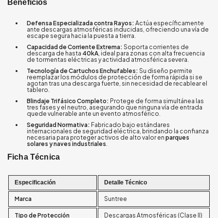
Beneficios
Defensa Especializada contra Rayos:
Actúa específicamente
ante descargas atmosféricas inducidas, ofreciendo una vía de
escape segura hacia la puesta a tierra.
Capacidad de Corriente Extrema:
Soporta corrientes de
descarga de hasta
40kA
, ideal para zonas con alta frecuencia
de tormentas eléctricas y actividad atmosférica severa.
Tecnología de Cartuchos Enchufables:
Su diseño permite
reemplazar los módulos de protección de forma rápida si se
agotan tras una descarga fuerte, sin necesidad de recablear el
tablero.
Blindaje Trifásico Completo:
Protege de forma simultánea las
tres fases y el neutro, asegurando que ninguna vía de entrada
quede vulnerable ante un evento atmosférico.
Seguridad Normativa:
Fabricado bajo estándares
internacionales de seguridad eléctrica, brindando la confianza
necesaria para proteger activos de alto valor en
parques
solares y naves industriales
.
Ficha Técnica
Especificación
Detalle Técnico
Marca
Suntree
Tipo de Protección
Descargas Atmosféricas (Clase II)