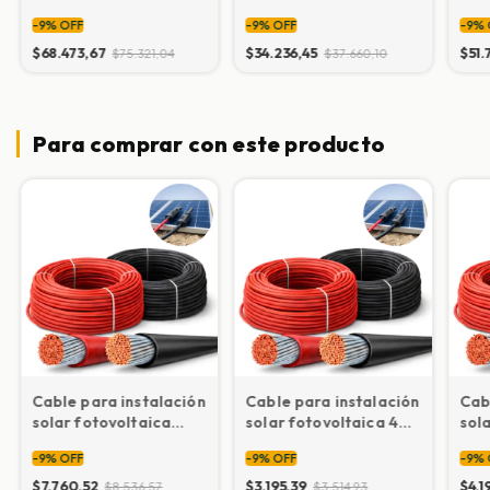
atmosfericas (rayos)
atmosféricas (rayos)
SIS
-
9
%
OFF
-
9
%
OFF
-
9
%
p/sistemas solares
para red eléctrica
1000Vcc
Monofasica 10Ka-
$68.473,67
$34.236,45
$51.
$75.321,04
$37.660,10
20Ka P+N
Para comprar con este producto
Cable para instalación
Cable para instalación
Cab
solar fotovoltaica
solar fotovoltaica 4
sol
10.00 mm.
mm.
6.0
-
9
%
OFF
-
9
%
OFF
-
9
%
$7.760,52
$3.195,39
$4.1
$8.536,57
$3.514,93