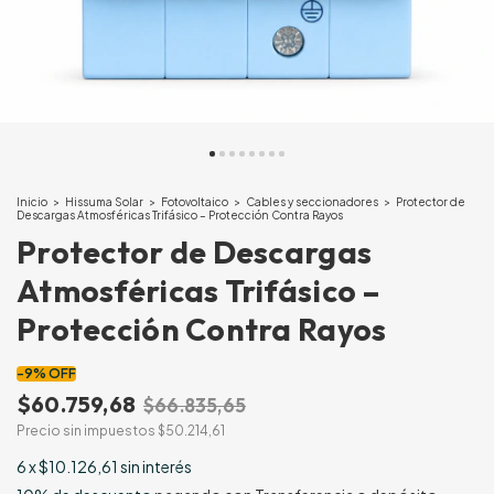
Inicio
>
Hissuma Solar
>
Fotovoltaico
>
Cables y seccionadores
>
Protector de
Descargas Atmosféricas Trifásico – Protección Contra Rayos
Protector de Descargas
Atmosféricas Trifásico –
Protección Contra Rayos
-
9
%
OFF
$60.759,68
$66.835,65
Precio sin impuestos
$50.214,61
6
x
$10.126,61
sin interés