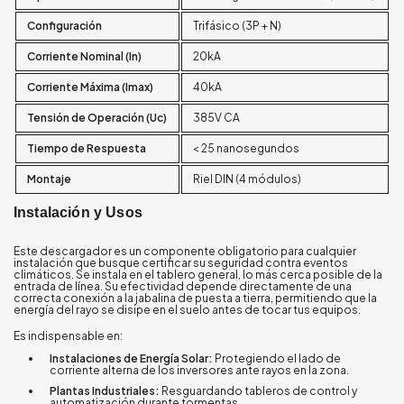
Configuración
Trifásico (3P + N)
Corriente Nominal (In)
20kA
Corriente Máxima (Imax)
40kA
Tensión de Operación (Uc)
385V CA
Tiempo de Respuesta
< 25 nanosegundos
Montaje
Riel DIN (4 módulos)
Instalación y Usos
Este descargador es un componente obligatorio para cualquier
instalación que busque certificar su seguridad contra eventos
climáticos. Se instala en el tablero general, lo más cerca posible de la
entrada de línea. Su efectividad depende directamente de una
correcta conexión a la jabalina de puesta a tierra, permitiendo que la
energía del rayo se disipe en el suelo antes de tocar tus equipos.
Es indispensable en:
Instalaciones de Energía Solar:
Protegiendo el lado de
corriente alterna de los inversores ante rayos en la zona.
Plantas Industriales:
Resguardando tableros de control y
automatización durante tormentas.