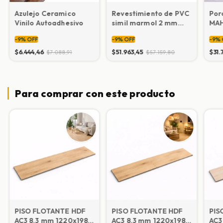
Azulejo Ceramico
Revestimiento de PVC
Por
Vinilo Autoadhesivo
simil marmol 2 mm
MAH
1,22x2,44 m
58X
-
9
%
OFF
-
9
%
OFF
-
9
%
$6.444,46
$51.963,45
$31.
$7.088,91
$57.159,80
Para comprar con este producto
PISO FLOTANTE HDF
PISO FLOTANTE HDF
PIS
AC3 8.3 mm 1220x198
AC3 8.3 mm 1220x198
AC3