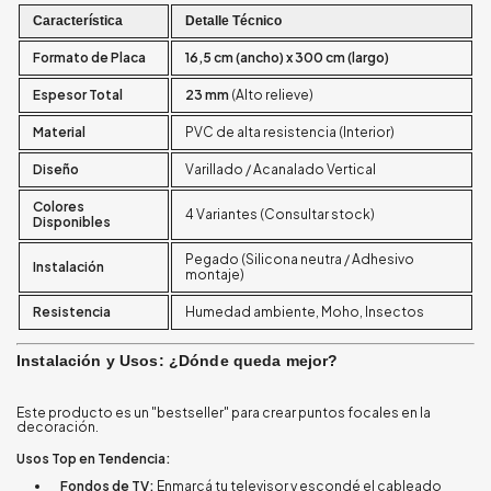
Característica
Detalle Técnico
Formato de Placa
16,5 cm (ancho) x 300 cm (largo)
Espesor Total
23 mm
(Alto relieve)
Material
PVC de alta resistencia (Interior)
Diseño
Varillado / Acanalado Vertical
Colores
4 Variantes (Consultar stock)
Disponibles
Pegado (Silicona neutra / Adhesivo
Instalación
montaje)
Resistencia
Humedad ambiente, Moho, Insectos
Instalación y Usos: ¿Dónde queda mejor?
Este producto es un "bestseller" para crear puntos focales en la
decoración.
Usos Top en Tendencia:
Fondos de TV:
Enmarcá tu televisor y escondé el cableado