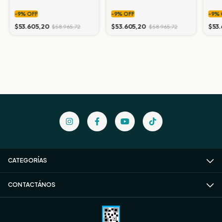
mm 1556 (precio x caja
mm 1558 (precio x caja
mm 
-
9
%
OFF
-
9
%
OFF
-
9
%
2,4156 m2)
2,4156 m2)
2,4
$53.605,20
$53.605,20
$53
$58.965,72
$58.965,72
CATEGORÍAS
CONTACTÁNOS