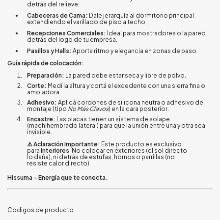
detrás del relieve.
Cabeceras de Cama:
Dale jerarquía al dormitorio principal
extendiendo el varillado de piso a techo.
Recepciones Comerciales:
Ideal para mostradores o la pared
detrás del logo de tu empresa.
Pasillos y Halls:
Aporta ritmo y elegancia en zonas de paso.
Guía rápida de colocación:
Preparación:
La pared debe estar seca y libre de polvo.
Corte:
Medí la altura y cortá el excedente con una sierra fina o
amoladora.
Adhesivo:
Aplicá cordones de silicona neutra o adhesivo de
montaje (tipo
No Más Clavos
) en la cara posterior.
Encastre:
Las placas tienen un sistema de solape
(machihembrado lateral) para que la unión entre una y otra sea
invisible.
⚠️ Aclaración Importante:
Este producto es exclusivo
para
interiores
. No colocar en exteriores (el sol directo
lo daña), ni detrás de estufas, hornos o parrillas (no
resiste calor directo).
Hissuma – Energía que te conecta.
Codigos de producto