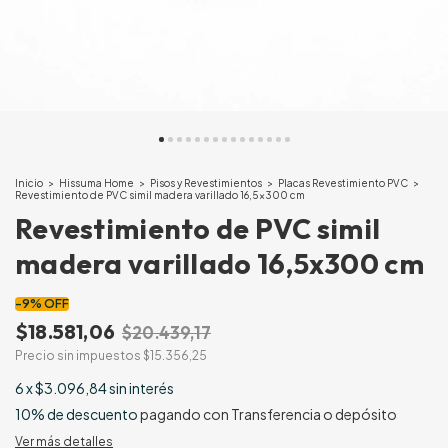
Inicio
>
Hissuma Home
>
Pisos y Revestimientos
>
Placas Revestimiento PVC
>
Revestimiento de PVC simil madera varillado 16,5x300 cm
Revestimiento de PVC simil
madera varillado 16,5x300 cm
-
9
%
OFF
$18.581,06
$20.439,17
Precio sin impuestos
$15.356,25
6
x
$3.096,84
sin interés
10% de descuento
pagando con Transferencia o depósito
Ver más detalles