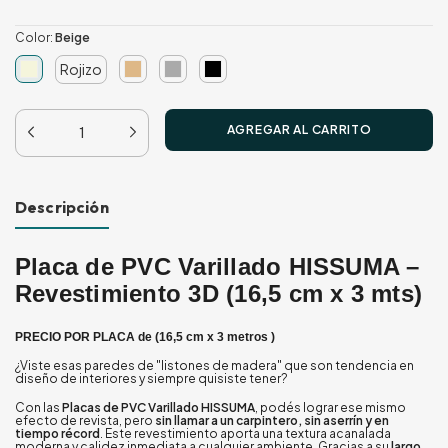
Color:
Beige
Rojizo
Descripción
Placa de PVC Varillado HISSUMA –
Revestimiento 3D (16,5 cm x 3 mts)
PRECIO POR PLACA de (16,5 cm x 3 metros )
¿Viste esas paredes de "listones de madera" que son tendencia en
diseño de interiores y siempre quisiste tener?
Con las
Placas de PVC Varillado HISSUMA
, podés lograr ese mismo
efecto de revista, pero
sin llamar a un carpintero, sin aserrín y en
tiempo récord
. Este revestimiento aporta una textura acanalada
moderna y calidez inmediata a cualquier ambiente. Gracias a su
largo