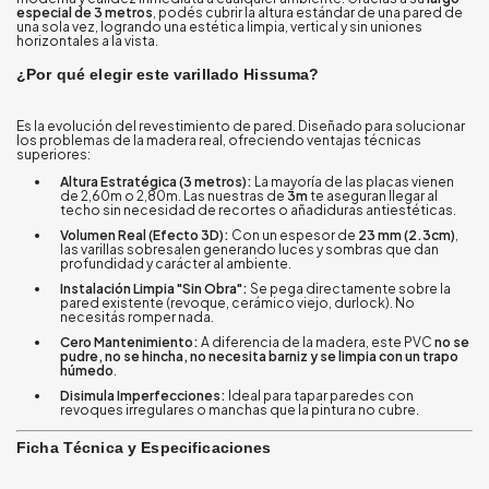
especial de 3 metros
, podés cubrir la altura estándar de una pared de
una sola vez, logrando una estética limpia, vertical y sin uniones
horizontales a la vista.
¿Por qué elegir este varillado Hissuma?
Es la evolución del revestimiento de pared. Diseñado para solucionar
los problemas de la madera real, ofreciendo ventajas técnicas
superiores:
Altura Estratégica (3 metros):
La mayoría de las placas vienen
de 2,60m o 2,80m. Las nuestras de
3m
te aseguran llegar al
techo sin necesidad de recortes o añadiduras antiestéticas.
Volumen Real (Efecto 3D):
Con un espesor de
23 mm (2.3cm)
,
las varillas sobresalen generando luces y sombras que dan
profundidad y carácter al ambiente.
Instalación Limpia "Sin Obra":
Se pega directamente sobre la
pared existente (revoque, cerámico viejo, durlock). No
necesitás romper nada.
Cero Mantenimiento:
A diferencia de la madera, este PVC
no se
pudre, no se hincha, no necesita barniz y se limpia con un trapo
húmedo
.
Disimula Imperfecciones:
Ideal para tapar paredes con
revoques irregulares o manchas que la pintura no cubre.
Ficha Técnica y Especificaciones