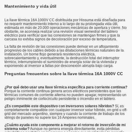
Mantenimiento y vida útil
La llave térmica 16A 1000V CC distribuida por Hissuma está diseñada para
no requerir mantenimiento interno a lo largo de su prolongada vida útil,
estimada en más de 20.000 operaciones mecánicas de apertura y cierre. No
obstante, se aconseja realizar una revisión visual semestral del tablero
eléctrico para verificar que las conexiones se mantengan firmes y que la
carcasa no exhiba signos de decoloración por exceso de temperatura.
La falta de revisión de las conexiones puede derivar en un aflojamiento
progresivo de los cables debido a las dilataciones térmicas naturales de la
instalación. Un borne flojo generará resistencia eléctrica,
sobrecalentamiento y, eventualmente, la destrucción total del interruptor
térmico, interrumpiendo el suministro de energía solar de la vivienda y
exponiendo al inversor a fallas por desconexión abrupta bajo carga.
Preguntas frecuentes sobre la llave térmica 16A 1000V CC
¿Por qué debo usar una llave térmica específica para corriente continua?
Porque la corriente continua genera arcos eléctricos persistentes que las
térmicas comunes de corriente alterna no pueden apagar, representando un
peligro inminente de cortocircuito persistente o incendio en el tablero.
¿Es compatible este dispositivo con inversores solares híbridos?
Sí, es
completamente compatible con cualquier inversor solar híbrido, on-grid u off-
grid del mercado argentino, siempre y cuando la corriente de trabajo de los
strings de paneles no supere los 16 Amperes nominales.
¿Cuánto ayuda este componente a mejorar el retorno de inversión de mi
sistema solar?
Aunque no genera energía directamente, evita pérdidas