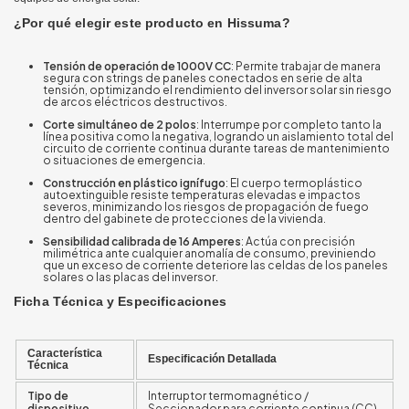
¿Por qué elegir este producto en Hissuma?
Tensión de operación de 1000V CC
: Permite trabajar de manera
segura con strings de paneles conectados en serie de alta
tensión, optimizando el rendimiento del inversor solar sin riesgo
de arcos eléctricos destructivos.
Corte simultáneo de 2 polos
: Interrumpe por completo tanto la
línea positiva como la negativa, logrando un aislamiento total del
circuito de corriente continua durante tareas de mantenimiento
o situaciones de emergencia.
Construcción en plástico ignífugo
: El cuerpo termoplástico
autoextinguible resiste temperaturas elevadas e impactos
severos, minimizando los riesgos de propagación de fuego
dentro del gabinete de protecciones de la vivienda.
Sensibilidad calibrada de 16 Amperes
: Actúa con precisión
milimétrica ante cualquier anomalía de consumo, previniendo
que un exceso de corriente deteriore las celdas de los paneles
solares o las placas del inversor.
Ficha Técnica y Especificaciones
Característica
Especificación Detallada
Técnica
Tipo de
Interruptor termomagnético /
dispositivo
Seccionador para corriente continua (CC)