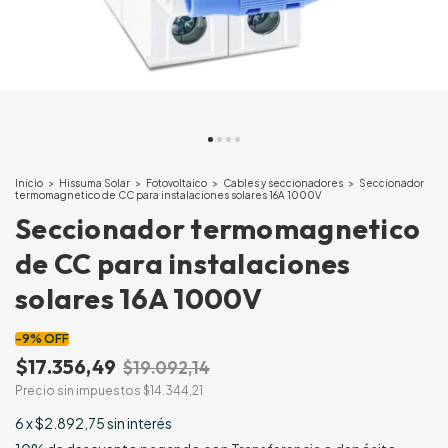
Inicio
>
Hissuma Solar
>
Fotovoltaico
>
Cables y seccionadores
>
Seccionador
termomagnetico de CC para instalaciones solares 16A 1000V
Seccionador termomagnetico
de CC para instalaciones
solares 16A 1000V
-
9
%
OFF
$17.356,49
$19.092,14
Precio sin impuestos
$14.344,21
6
x
$2.892,75
sin interés