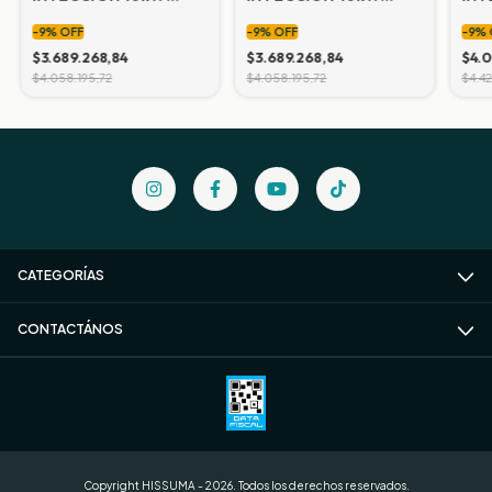
Modelo 10000 TL3-S
Modelo MID10KTL3-X
Mod
-
9
%
OFF
-
9
%
OFF
-
9
%
$3.689.268,84
$3.689.268,84
$4.0
$4.058.195,72
$4.058.195,72
$4.4
CATEGORÍAS
CONTACTÁNOS
Copyright HISSUMA - 2026. Todos los derechos reservados.