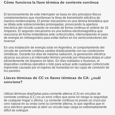
Cómo funciona la llave térmica de corriente continua
El funcionamiento de este interruptor se basa en dos principios físicos
complementarios que monitorean la línea de transmisión eléctrica de
manera ininterrumpida. El primer mecanismo es una lámina bimetálica que
se dilata ante sobrecorrientes prolongadas, provocando la apertura
mecánica del circuito cuando se excede de forma continua el umbral de 16
Amperes. El segundo mecanismo es una bobina electromagnética que
reacciona de forma instantánea ante cortocircuitos, interrumpiendo el paso
de energía en milisegundos para evitar daños en los semiconductores del
inversor.
En una instalación de energía solar en Argentina, el comportamiento del
circuito de corriente continua cambia drásticamente con las condiciones
climáticas. Durante los días de máxima radiación, la generación eléctrica
alcanza sus picos y el interruptor térmico provisto por Hissuma disipa el calor
eficientemente sin disparos en falso. En días nublados o lluviosos, el
dispositivo continúa operativo y listo para actuar ante cualquier cortocircuito
imprevisto causado por el ingreso de humedad en las cajas de conexión de
los paneles.
Llaves térmicas de CC vs llaves térmicas de CA: ¿cuál
conviene?
Utilizar térmicas diseñadas para corriente alterna (CA) en circuitos de
corriente continua (CC) es un error crítico que pone en riesgo la seguridad
de cualquier hogar u oficina. La corriente continua no posee un cruce por
cero natural en su onda como la corriente alterna, lo que significa que el
arco eléctrico generado al abrir un circuito bajo carga es extremadamente
difícil de extinguir.