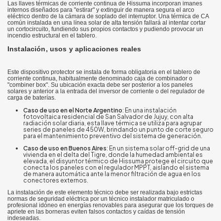
Las llaves térmicas de corriente continua de Hissuma incorporan imanes
internos diseñados para "estirar" y extinguir de manera segura el arco
eléctrico dentro de la cámara de soplado del interruptor. Una térmica de CA
común instalada en una línea solar de alta tensión fallará al intentar cortar
un cortocircuito, fundiendo sus propios contactos y pudiendo provocar un
incendio estructural en el tablero.
Instalación, usos y aplicaciones reales
Este dispositivo protector se instala de forma obligatoria en el tablero de
corriente continua, habitualmente denominado caja de combinador o
"combiner box". Su ubicación exacta debe ser posterior a los paneles
solares y anterior a la entrada del inversor de corriente o del regulador de
carga de baterías.
Caso de uso en el Norte Argentino
: En una instalación
fotovoltaica residencial de San Salvador de Jujuy, con alta
radiación solar diaria, esta llave térmica se utiliza para agrupar
series de paneles de 450W, brindando un punto de corte seguro
para el mantenimiento preventivo del sistema de generación.
Caso de uso en Buenos Aires
: En un sistema solar off-grid de una
vivienda en el delta del Tigre, donde la humedad ambiental es
elevada, el disyuntor térmico de Hissuma protege el circuito que
conecta los paneles con el regulador MPPT, aislando el sistema
de manera automática ante la menor filtración de agua en los
conectores externos.
La instalación de este elemento técnico debe ser realizada bajo estrictas
normas de seguridad eléctrica por un técnico instalador matriculado o
profesional idóneo en energías renovables para asegurar que los torques de
apriete en las borneras eviten falsos contactos y caídas de tensión
indeseadas.