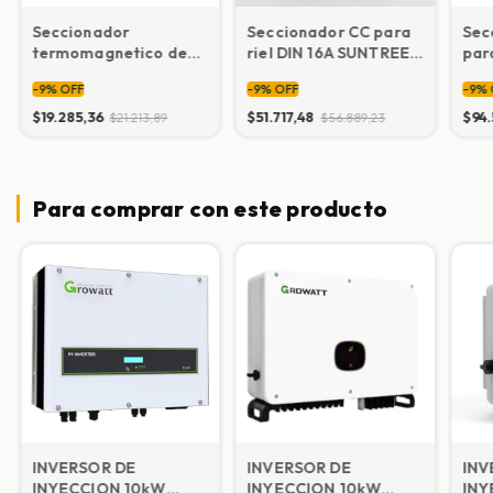
Seccionador
Seccionador CC para
Sec
termomagnetico de
riel DIN 16A SUNTREE
par
CC para instalaciones
SISO-40 MD 4 polos
sol
-
9
%
OFF
-
9
%
OFF
-
9
%
solares 32A 1000V
$19.285,36
$51.717,48
$94.
$21.213,89
$56.889,23
Para comprar con este producto
INVERSOR DE
INVERSOR DE
INV
INYECCION 10kW
INYECCION 10kW
INY