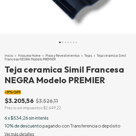
Inicio
>
Hissuma Home
>
Pisos y Revestimientos
>
Tejas
>
Teja ceramica Simil
Francesa NEGRA Modelo PREMIER
Teja ceramica Simil Francesa
NEGRA Modelo PREMIER
-
9
%
OFF
$3.205,56
$3.526,11
Precio sin impuestos
$2.649,22
6
x
$534,26
sin interés
10% de descuento
pagando con Transferencia o depósito
Ver más detalles