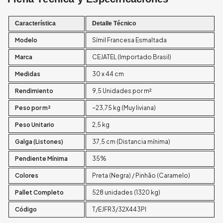
Característica
Detalle Técnico
Modelo
Símil Francesa Esmaltada
Marca
CEJATEL (Importado Brasil)
Medidas
30 x 44 cm
Rendimiento
9,5 Unidades por m²
Peso por m²
~23,75 kg (Muy liviana)
Peso Unitario
2,5 kg
Galga (Listones)
37,5 cm (Distancia mínima)
Pendiente Mínima
35%
Colores
Preta (Negra) / Pinhão (Caramelo)
Pallet Completo
528 unidades (1320 kg)
Código
T/EJFR3/32X443PI