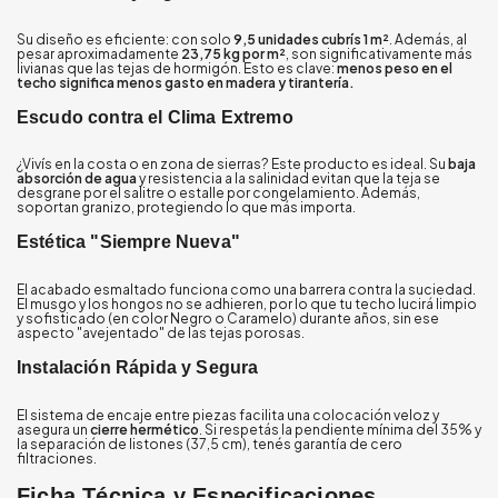
Su diseño es eficiente: con solo
9,5 unidades cubrís 1 m²
. Además, al
pesar aproximadamente
23,75 kg por m²
, son significativamente más
livianas que las tejas de hormigón. Esto es clave:
menos peso en el
techo significa menos gasto en madera y tirantería.
Escudo contra el Clima Extremo
¿Vivís en la costa o en zona de sierras? Este producto es ideal. Su
baja
absorción de agua
y resistencia a la salinidad evitan que la teja se
desgrane por el salitre o estalle por congelamiento. Además,
soportan granizo, protegiendo lo que más importa.
Estética "Siempre Nueva"
El acabado esmaltado funciona como una barrera contra la suciedad.
El musgo y los hongos no se adhieren, por lo que tu techo lucirá limpio
y sofisticado (en color Negro o Caramelo) durante años, sin ese
aspecto "avejentado" de las tejas porosas.
Instalación Rápida y Segura
El sistema de encaje entre piezas facilita una colocación veloz y
asegura un
cierre hermético
. Si respetás la pendiente mínima del 35% y
la separación de listones (37,5 cm), tenés garantía de cero
filtraciones.
Ficha Técnica y Especificaciones