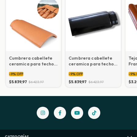
Cumbrera cabellete
Cumbrera cabellete
Tej
ceramica para techos
ceramica para techos
Fra
de teja acanalada
de teja
9,4
-
9
%
OFF
-
9
%
OFF
-
9
%
Portuguesa Modelo
Francesa/Portuguesa
Mod
PINAO/AMAZONIA
o Romana NEGRA
$5.839,97
$5.839,97
$3.2
$6.423,97
$6.423,97
CATEGORÍAS