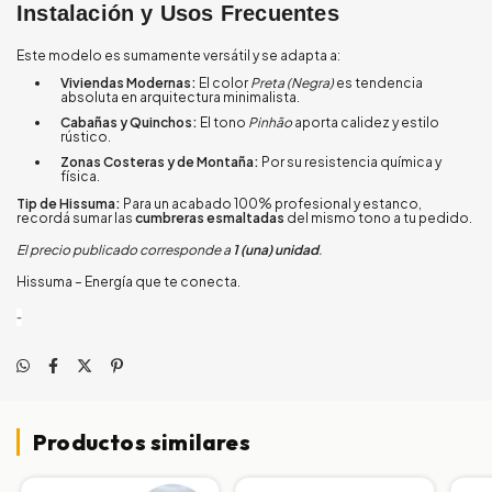
Instalación y Usos Frecuentes
Este modelo es sumamente versátil y se adapta a:
Viviendas Modernas:
El color
Preta (Negra)
es tendencia
absoluta en arquitectura minimalista.
Cabañas y Quinchos:
El tono
Pinhão
aporta calidez y estilo
rústico.
Zonas Costeras y de Montaña:
Por su resistencia química y
física.
Tip de Hissuma:
Para un acabado 100% profesional y estanco,
recordá sumar las
cumbreras esmaltadas
del mismo tono a tu pedido.
El precio publicado corresponde a
1 (una) unidad
.
Hissuma – Energía que te conecta.
-
Productos similares