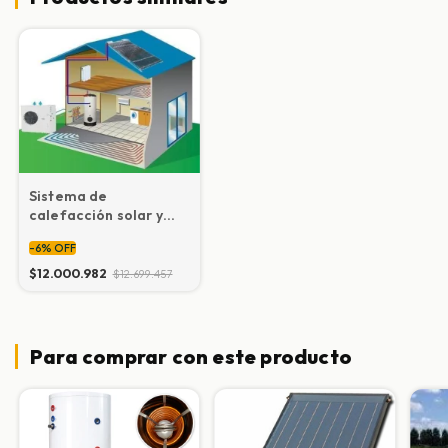
Sistema de
calefacción solar y
ACS para 100 m2 Heat
-
6
%
OFF
Pipe
$12.000.982
$12.699.457
Para comprar con este producto