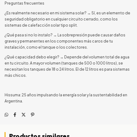
Preguntas frecuentes
¿Es realmente necesario en mi sistema solar? → Sí, es un elemento de
seguridad obligatorio en cualquier circuito cerrado, como los
sistemas de calefacción solar tipo split.
¿Qué pasa si no lo instalo? → La sobrepresión puede causar daños
graves y permanentes en los componentes más caros de tu
instalación, como el tanque o los colectores.
¿Qué capacidad debo elegir? → Depende del volumen total de agua
en tu circuito. A mayor volumen (tanques de 500 o 1000 litros), se
necesitan los tanques de 18 o 24 litros. El de 12 litros es para sistemas
más chicos.
Hissuma: 25 años impulsando la energía solar y la sustentabilidad en
Argentina.
Productos similares