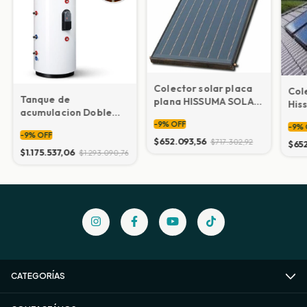
Colector solar placa
Col
Tanque de
plana HISSUMA SOLAR
His
acumulacion Doble
2000x1000x80 con
Serpentina
-
9
%
OFF
soporte
-
9
%
-
9
%
OFF
Presurizados
$652.093,56
$717.302,92
$65
$1.175.537,06
$1.293.090,76
CATEGORÍAS