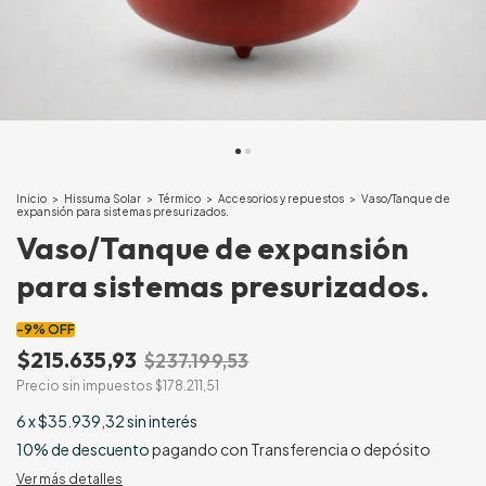
Inicio
>
Hissuma Solar
>
Térmico
>
Accesorios y repuestos
>
Vaso/Tanque de
expansión para sistemas presurizados.
Vaso/Tanque de expansión
para sistemas presurizados.
-
9
%
OFF
$215.635,93
$237.199,53
Precio sin impuestos
$178.211,51
6
x
$35.939,32
sin interés
10% de descuento
pagando con Transferencia o depósito
Ver más detalles