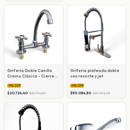
Grifería Doble Canilla
Griferia plateada doble
Cromo Clásica – Cierre
con resorte y jet
Cerámico
-
9
%
OFF
-
9
%
OFF
$20.724,40
$90.084,80
$22.796,84
$99.093,28