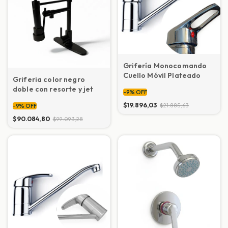
Grifería Monocomando
Cuello Móvil Plateado
Griferia color negro
doble con resorte y jet
-
9
%
OFF
$19.896,03
$21.885,63
-
9
%
OFF
$90.084,80
$99.093,28