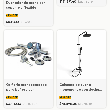
$191.591,40
$210.750,54
Duchador de mano con
soporte y flexible
-
9
%
OFF
$5.145,53
$5.660,08
Grifería monocomando
Columna de ducha
para bañera con
monomando con ducha
duchador
de mano (negra)
-
9
%
OFF
-
9
%
OFF
$37.162,13
$78.898,05
$40.878,34
$86.787,86