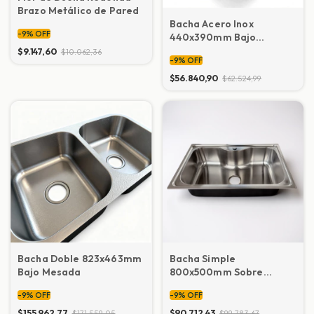
Brazo Metálico de Pared
Bacha Acero Inox
-
9
%
OFF
440x390mm Bajo
Mesada – Diseño
$9.147,60
$10.062,36
-
9
%
OFF
Eficiente
$56.840,90
$62.524,99
Bacha Doble 823x463mm
Bacha Simple
Bajo Mesada
800x500mm Sobre
Mesada – Acero Inox
-
9
%
OFF
-
9
%
OFF
0.7mm
$155.962,77
$90.712,43
$171.559,05
$99.783,67