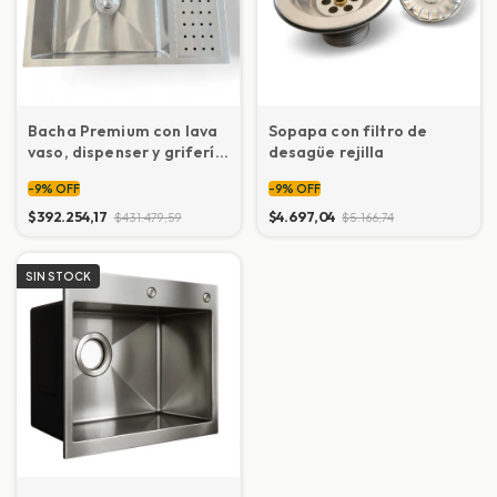
Bacha Premium con lava
Sopapa con filtro de
vaso, dispenser y grifería
desagüe rejilla
70x46x23 cm
-
9
%
OFF
-
9
%
OFF
$392.254,17
$4.697,04
$431.479,59
$5.166,74
SIN STOCK