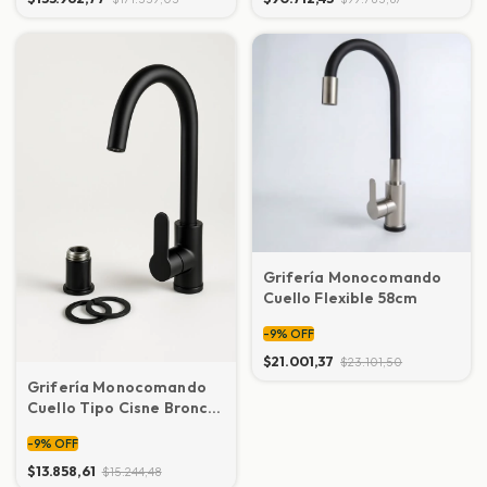
Grifería Monocomando
Cuello Flexible 58cm
-
9
%
OFF
$21.001,37
$23.101,50
Grifería Monocomando
Cuello Tipo Cisne Bronce
Interno
-
9
%
OFF
$13.858,61
$15.244,48