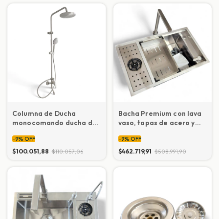
Columna de Ducha
Bacha Premium con lava
monocomando ducha de
vaso, tapas de acero y
mano (plateada)
grifería
-
9
%
OFF
-
9
%
OFF
$100.051,88
$462.719,91
$110.057,06
$508.991,90