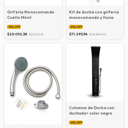
Grifería Monocomando
Kit de ducha con griferia
Cuello Móvil
monocomando y lluvia
-
9
%
OFF
-
9
%
OFF
$20.010,38
$71.293,94
$22.011,41
$78.423,33
Columna de Ducha con
duchador color negro
-
9
%
OFF