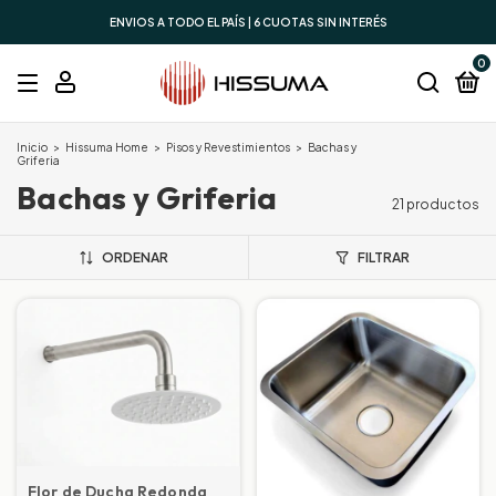
ENVIOS A TODO EL PAÍS | 6 CUOTAS SIN INTERÉS
0
Inicio
>
Hissuma Home
>
Pisos y Revestimientos
>
Bachas y
Griferia
Bachas y Griferia
21 productos
ORDENAR
FILTRAR
Flor de Ducha Redonda