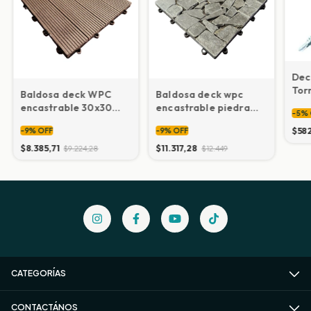
Dec
Torn
Baldosa deck WPC
Baldosa deck wpc
encastrable 30x30
encastrable piedra
-
5
%
(por pieza) Color 12
gris 30x30 (por pieza)
$58
-
9
%
OFF
-
9
%
OFF
$8.385,71
$11.317,28
$9.224,28
$12.449
CATEGORÍAS
CONTACTÁNOS