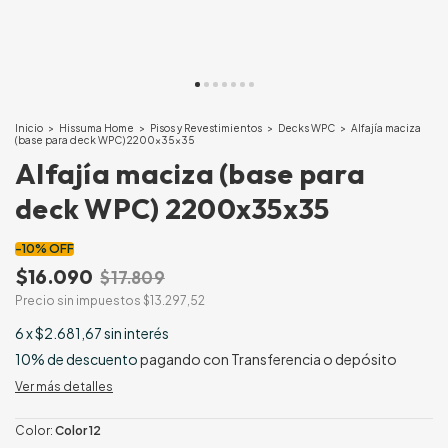
Inicio
>
Hissuma Home
>
Pisos y Revestimientos
>
Decks WPC
>
Alfajía maciza
(base para deck WPC) 2200x35x35
Alfajía maciza (base para
deck WPC) 2200x35x35
-
10
%
OFF
$16.090
$17.809
Precio sin impuestos
$13.297,52
6
x
$2.681,67
sin interés
10% de descuento
pagando con Transferencia o depósito
Ver más detalles
Color:
Color 12