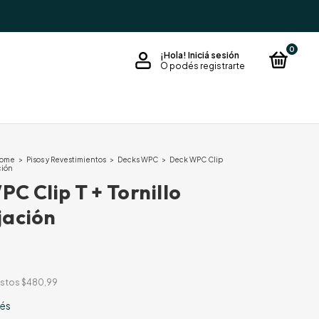
0
¡Hola!
Iniciá sesión
O podés registrarte
Home
>
Pisos y Revestimientos
>
Decks WPC
>
Deck WPC Clip
ación
C Clip T + Tornillo
jación
estos
$480,99
rés