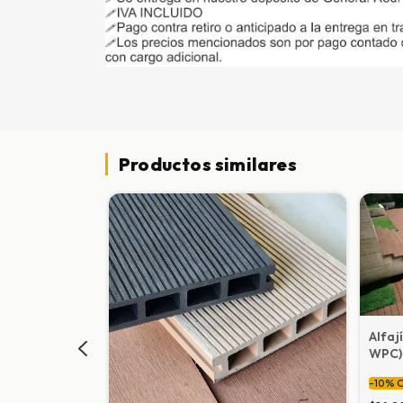
Productos similares
 lateral
Alfaj
WPC)
-
10
%