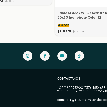
90
$17.809
Baldosa deck WPC encastrab
30x30 (por pieza) Color 12
-
9
%
OFF
$8.385,71
$9.224,28
CONTACTÁNOS
- GR: 116009 5900 (237)-4654638 
2995065031 - ROS 3413087759 - 
comercial@hissuma-materiales.co