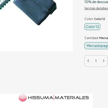
10% de descu
Ver más detalles
Color:
Color 12
Color 12
Cantidad:
Merca
Mercadopago