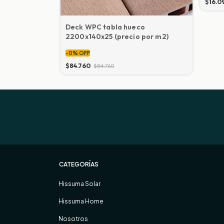
$16.0
Deck WPC tabla hueco
2200x140x25 (precio por m2)
-
0
%
OFF
$84.760
$84.760
CATEGORÍAS
Hissuma Solar
Hissuma Home
Nosotros