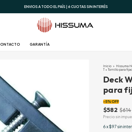
ENVIOS A TODO EL PAÍS | 6 CUOTAS SIN INTERÉS
CONTACTO
GARANTÍA
Inicio
>
Hissuma 
T + Tornillo para fij
Deck WP
para fi
-
5
%
OFF
$582
$614
Precio sin impu
6
x
$97
sin inte