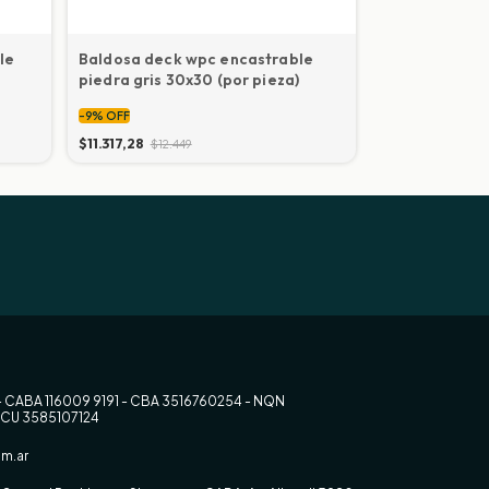
le
Baldosa deck wpc encastrable
Deck WPC esq
piedra gris 30x30 (por pieza)
2200x48x48
-
9
%
OFF
-
5
%
OFF
$11.317,28
$12.449
$15.870
$16.793
- CABA 116009 9191 - CBA 3516760254 - NQN
RCU 3585107124
m.ar