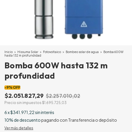
Inicio
>
Hissuma Solar
>
Fotovoltaico
>
Bombeo solar de agua
>
Bomba 600W
hasta 132 m profundidad
Bomba 600W hasta 132 m
profundidad
-
9
%
OFF
$2.051.827,29
$2.257.010,02
Precio sin impuestos
$1.695.725,03
6
x
$341.971,22
sin interés
10% de descuento
pagando con Transferencia o depósito
Ver más detalles