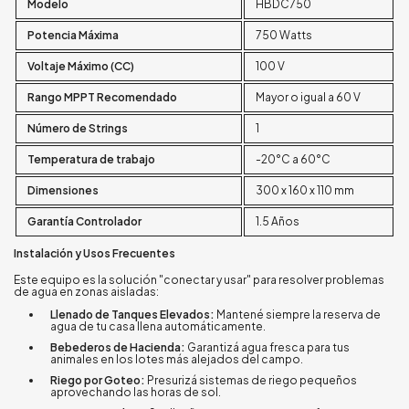
Modelo
HBDC750
Potencia Máxima
750 Watts
Voltaje Máximo (CC)
100 V
Rango MPPT Recomendado
Mayor o igual a 60 V
Número de Strings
1
Temperatura de trabajo
-20°C a 60°C
Dimensiones
300 x 160 x 110 mm
Garantía Controlador
1.5 Años
Instalación y Usos Frecuentes
Este equipo es la solución "conectar y usar" para resolver problemas
de agua en zonas aisladas:
Llenado de Tanques Elevados:
Mantené siempre la reserva de
agua de tu casa llena automáticamente.
Bebederos de Hacienda:
Garantizá agua fresca para tus
animales en los lotes más alejados del campo.
Riego por Goteo:
Presurizá sistemas de riego pequeños
aprovechando las horas de sol.