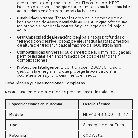
directamente con paneles solares. El controlador MPPT
incluido optimiza la energía captada, maximizando el caudal de
agua incluso en días con nubosidad variable.
Durabilidad Extrema:
Tanto el cuerpo de la bomba como el
impulsor son de
Acero Inoxidable AISI 304
, lo que ofrece una
resistencia superior a la corrosión y una larga vida útil bajo el
agua.
Gran Capacidad de Elevación:
Ideal para napas profundas o
terrenos con desnivel, capaz de elevar agua hasta
132 metros
de altura o entregar un caudal máximo de
1800 litros/hora
.
Compatibilidad Universal:
Su diámetro de 100 mm (4 pulgadas)
permite instalarla en encamisados de pozo estándar sin
complicaciones.
Protección Inteligente:
El controlador HBDC750 no solo
gestiona la energía, sino que protege la bomba contra
sobretensiones y funcionamiento en seco.
Ficha Técnica y Especificaciones Completas
A continuación, el detalle técnico preciso para tu instalación:
Especificaciones de la Bomba
Detalle Técnico
Modelo
HBP4S-48-800-1.8-132
Tipo
Sumergible centrífuga
Potencia
600 Watts