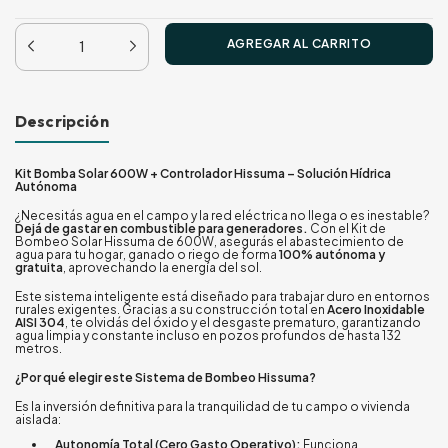
Descripción
Kit Bomba Solar 600W + Controlador Hissuma – Solución Hídrica
Autónoma
¿Necesitás agua en el campo y la red eléctrica no llega o es inestable?
Dejá de gastar en combustible para generadores.
Con el Kit de
Bombeo Solar Hissuma de 600W, asegurás el abastecimiento de
agua para tu hogar, ganado o riego de forma
100% autónoma y
gratuita
, aprovechando la energía del sol.
Este sistema inteligente está diseñado para trabajar duro en entornos
rurales exigentes. Gracias a su construcción total en
Acero Inoxidable
AISI 304
, te olvidás del óxido y el desgaste prematuro, garantizando
agua limpia y constante incluso en pozos profundos de hasta 132
metros.
¿Por qué elegir este Sistema de Bombeo Hissuma?
Es la inversión definitiva para la tranquilidad de tu campo o vivienda
aislada:
Autonomía Total (Cero Gasto Operativo):
Funciona