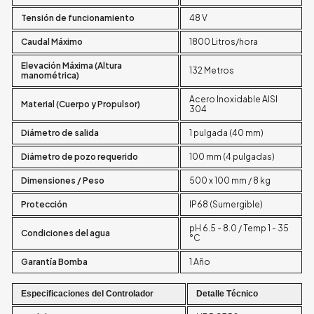
Tensión de funcionamiento
48 V
Caudal Máximo
1800 Litros/hora
Elevación Máxima (Altura
132 Metros
manométrica)
Acero Inoxidable AISI
Material (Cuerpo y Propulsor)
304
Diámetro de salida
1 pulgada (40 mm)
Diámetro de pozo requerido
100 mm (4 pulgadas)
Dimensiones / Peso
500 x 100 mm / 8 kg
Protección
IP68 (Sumergible)
pH 6.5 - 8.0 / Temp 1 - 35
Condiciones del agua
°C
Garantía Bomba
1 Año
Especificaciones del Controlador
Detalle Técnico