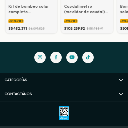
Kit de bombeo solar
Caudalímetro
Bom
completo
(medidor de caudal)
sola
(paneles/controlador/bomba)
60 a 600 litros/h
pro
-
10
%
OFF
-
9
%
OFF
-
9
%
16000 litros/h
$5.482.371
$105.259,92
$501
$6.091.523
$115.785,91
CATEGORÍAS
CONTACTÁNOS