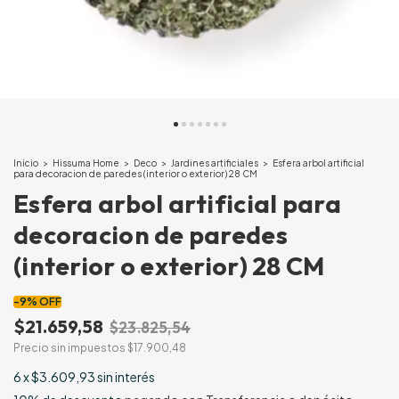
Inicio
>
Hissuma Home
>
Deco
>
Jardines artificiales
>
Esfera arbol artificial
para decoracion de paredes (interior o exterior) 28 CM
Esfera arbol artificial para
decoracion de paredes
(interior o exterior) 28 CM
-
9
%
OFF
$21.659,58
$23.825,54
Precio sin impuestos
$17.900,48
6
x
$3.609,93
sin interés