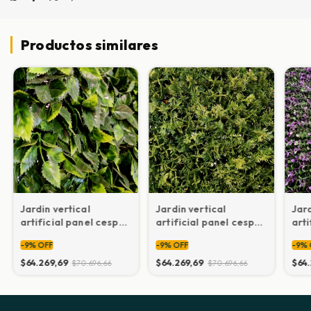
nueva
Productos similares
Jardin vertical
Jardin vertical
Jard
artificial panel cesped
artificial panel cesped
arti
muro cerco SUPER
muro cerco SUPER
mur
-
9
%
OFF
-
9
%
OFF
-
9
%
FRONDOSOS Mod. 090
FRONDOSOS Mod. 089
FRO
$64.269,69
$64.269,69
$64
$70.696,66
$70.696,66