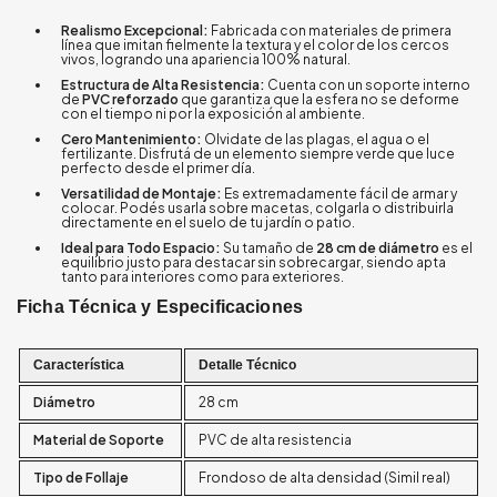
Realismo Excepcional:
Fabricada con materiales de primera
línea que imitan fielmente la textura y el color de los cercos
vivos, logrando una apariencia 100% natural.
Estructura de Alta Resistencia:
Cuenta con un soporte interno
de
PVC reforzado
que garantiza que la esfera no se deforme
con el tiempo ni por la exposición al ambiente.
Cero Mantenimiento:
Olvidate de las plagas, el agua o el
fertilizante. Disfrutá de un elemento siempre verde que luce
perfecto desde el primer día.
Versatilidad de Montaje:
Es extremadamente fácil de armar y
colocar. Podés usarla sobre macetas, colgarla o distribuirla
directamente en el suelo de tu jardín o patio.
Ideal para Todo Espacio:
Su tamaño de
28 cm de diámetro
es el
equilibrio justo para destacar sin sobrecargar, siendo apta
tanto para interiores como para exteriores.
Ficha Técnica y Especificaciones
Característica
Detalle Técnico
Diámetro
28 cm
Material de Soporte
PVC de alta resistencia
Tipo de Follaje
Frondoso de alta densidad (Simil real)