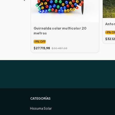
Antor
25W
Guirnalda solar multicolor 20
-
9
%
O
metros
$32.1
-
9
%
OFF
$27.715,98
$30.487,58
CATEGORÍAS
Hissuma Solar