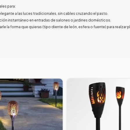
ales para:
legante a las luces tradicionales, sin cables cruzando el pasto.
ción instantáneo en entradas de salones o jardines domésticos.
darle la forma que quieras (tipo diente de león, esfera o fuente) para realzar 