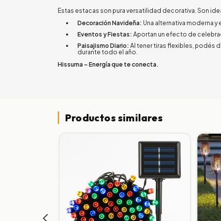
Estas estacas son pura versatilidad decorativa. Son ide
Decoración Navideña:
Una alternativa moderna y e
Eventos y Fiestas:
Aportan un efecto de celebra
Paisajismo Diario:
Al tener tiras flexibles, podés 
durante todo el año.
Hissuma – Energía que te conecta.
Productos similares