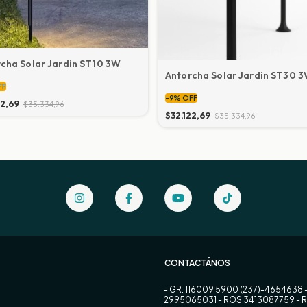
cha Solar Jardin ST10 3W
Antorcha Solar Jardin ST30 
FF
-
9
%
OFF
22,69
$35.334,96
$32.122,69
$35.334,96
CONTACTÁNOS
- GR: 116009 5900 (237)-4654638 
2995065031 - ROS 3413087759 - 