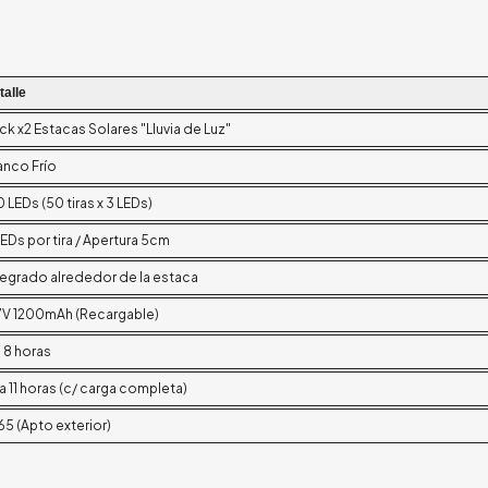
talle
ck x2 Estacas Solares "Lluvia de Luz"
anco Frío
0 LEDs (50 tiras x 3 LEDs)
LEDs por tira / Apertura 5cm
tegrado alrededor de la estaca
7V 1200mAh (Recargable)
a 8 horas
 a 11 horas (c/ carga completa)
 65 (Apto exterior)