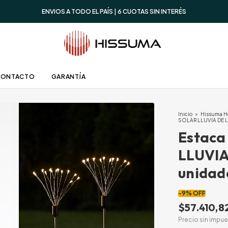
ENVIOS A TODO EL PAÍS | 6 CUOTAS SIN INTERÉS
CONTACTO
GARANTÍA
Inicio
>
Hissuma 
SOLAR LLUVIA DE L
Estaca
LLUVIA
unidad
-
9
%
OFF
$57.410,8
Precio sin impu