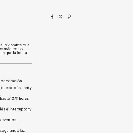
ello vibrante que
ros mágicos o
ra que la fiesta
la decoración.
s
que podés abrir y
e hasta
10/11 horas
és el interruptor y
 o eventos
asegurando luz