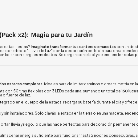
(Pack x2): Magia para tu Jardín
as estas fiestas?
Imaginate transformar tus canteros o macetas
con un dest
ares con efecto "Lluvia de Luz" son la decoración perfecta para crear sende
in lidiar con alargues molestos. Se cargan con el sol y se encienden solas pa
dos estacas completas
, ideales para delimitar caminos o crear simetría en 
a con 50 tiras flexibles con 3 LEDs cada una, sumando un total de
150 luce
a o fuente de luz.
ntegrado en el cuerpo de la estaca, recarga su batería durante el día y ofrec
 y sin instaladores. Solo clavás la estaca en la tierra o en una maceta, encend
portan lluvia y riego, lo que las hace perfectas para decoración permanente
 almacenar energía suficiente para funcionar hasta 2 noches consecutivas, 