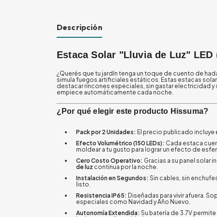
Descripción
Estaca Solar "Lluvia de Luz" LED 
¿Querés que tu jardín tenga un toque de cuento de had
simula fuegos artificiales estáticos. Estas estacas sol
destacar rincones especiales, sin gastar electricidad y s
empiece automáticamente cada noche.
¿Por qué elegir este producto Hissuma?
Pack por 2 Unidades:
El precio publicado incluye
Efecto Volumétrico (150 LEDs):
Cada estaca cuent
moldear a tu gusto para lograr un efecto de esfer
Cero Costo Operativo:
Gracias a su panel solar i
de luz
continua por la noche.
Instalación en Segundos:
Sin cables, sin enchufes
listo.
Resistencia IP65:
Diseñadas para vivir afuera. So
especiales como Navidad y Año Nuevo.
Autonomía Extendida:
Su batería de 3.7V permite