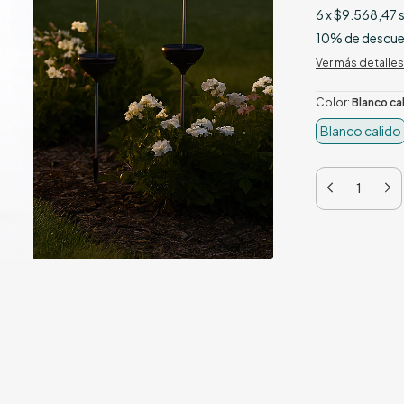
6
x
$9.568,47
s
10% de descu
Ver más detalles
Color:
Blanco ca
Blanco calido