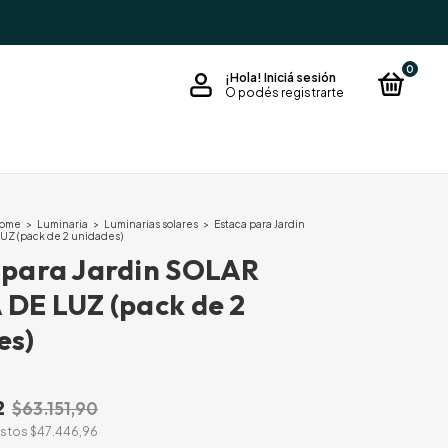
0
¡Hola!
Iniciá sesión
O podés registrarte
Home
>
Luminaria
>
Luminarias solares
>
Estaca para Jardin
UZ (pack de 2 unidades)
 para Jardin SOLAR
 DE LUZ (pack de 2
es)
2
$63.151,90
estos
$47.446,96