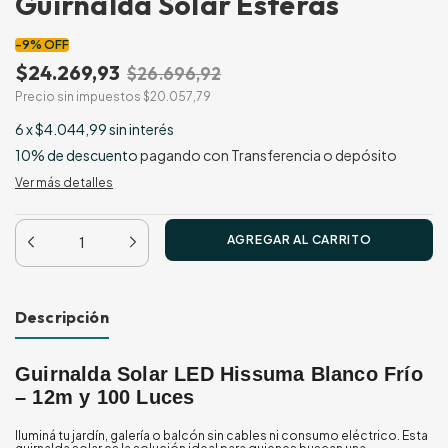
Guirnalda Solar Esferas
-
9
%
OFF
$24.269,93
$26.696,92
Precio sin impuestos
$20.057,79
6
x
$4.044,99
sin interés
10% de descuento
pagando con Transferencia o depósito
Ver más detalles
Descripción
Guirnalda Solar LED Hissuma Blanco Frío
– 12m y 100 Luces
Iluminá tu jardín, galería o balcón sin cables ni consumo eléctrico. Esta