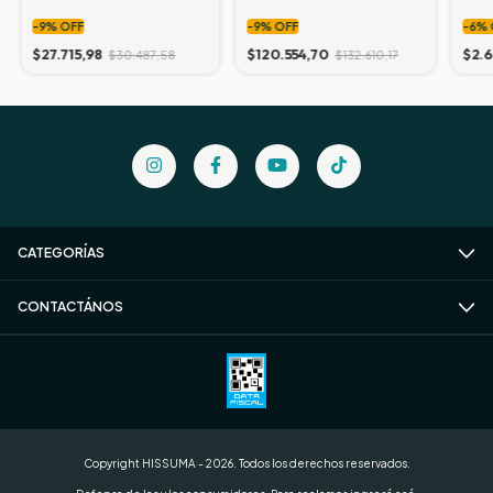
SOL
-
9
%
OFF
-
9
%
OFF
-
6
%
$27.715,98
$120.554,70
$2.
$30.487,58
$132.610,17
CATEGORÍAS
CONTACTÁNOS
Copyright HISSUMA - 2026. Todos los derechos reservados.