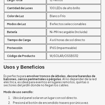
Largo Total
12 Metros
Cantidad de Luces
100 LEDs de alto brillo
Color de Luz
Blanco Frío
Modos de Luz
8 efectos seleccionables
Batería
Ni-MH recargable (Incluida)
Tiempo de Carga
4 a 6 horas de sol directo
Protección
IP65 (Impermeable)
Código de Producto
W/SOLAR/OSSBS112
Usos y Beneficios
Es perfecta para
envolver troncos de árboles, decorar barandas de
balcones, cercos perimetrales o pérgolas
. Al no depender de la red
eléctrica, es ideal para eventos en lugares remotos, quintas o
sectores del jardín donde no llegan los cables.
Modo de uso sencillo:
Ubicá el panel solar en un lugar con sol directo.
Presioná el botón de encendido trasero por única vez.