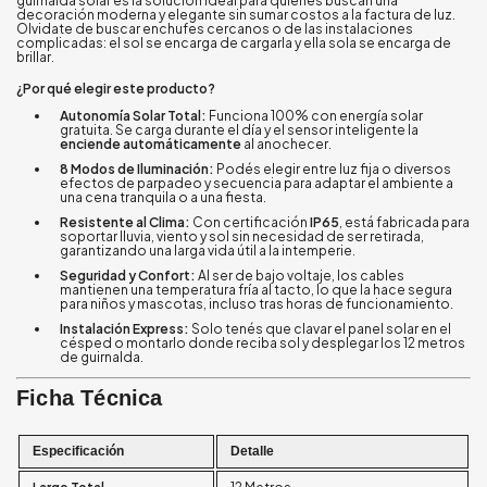
guirnalda solar es la solución ideal para quienes buscan una
decoración moderna y elegante sin sumar costos a la factura de luz.
Olvidate de buscar enchufes cercanos o de las instalaciones
complicadas: el sol se encarga de cargarla y ella sola se encarga de
brillar.
¿Por qué elegir este producto?
Autonomía Solar Total:
Funciona 100% con energía solar
gratuita. Se carga durante el día y el sensor inteligente la
enciende automáticamente
al anochecer.
8 Modos de Iluminación:
Podés elegir entre luz fija o diversos
efectos de parpadeo y secuencia para adaptar el ambiente a
una cena tranquila o a una fiesta.
Resistente al Clima:
Con certificación
IP65
, está fabricada para
soportar lluvia, viento y sol sin necesidad de ser retirada,
garantizando una larga vida útil a la intemperie.
Seguridad y Confort:
Al ser de bajo voltaje, los cables
mantienen una temperatura fría al tacto, lo que la hace segura
para niños y mascotas, incluso tras horas de funcionamiento.
Instalación Express:
Solo tenés que clavar el panel solar en el
césped o montarlo donde reciba sol y desplegar los 12 metros
de guirnalda.
Ficha Técnica
Especificación
Detalle