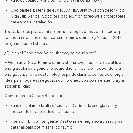
Paneles solares: Paneles monocristalinos EGING PV
Opcionales: Batería de 48V 100Ah HISSUMA by Leoch de ion-litio
(vida útil: 15 años). Soportes, cables, monitoreo WiFi, protectores
gaseosos e instalación.
Todos los equipos cuentan con homologaciones y certificados para
conectarse a la red eléctrica, cumpliendo con la Ley Nacional 27424
de generación distribuida.
¿Qué es el Generador Solar Híbrido y para qué sirve?
El Generador Solar Híbrido es un sistema revolucionario que utiliza la
energía solar para generar electricidad, brindando independencia
energética, ahorro sostenible y respaldo durante cortes de energía.
Ideal para hogares y negocios comprometidos con la eficiencia y la
sostenibilidad.
Componentes Clave y Beneficios
Paneles solares de alta eficiencia: Capturan la energía solar y
reducen los costos de electricidad.
Inversor híbrido inteligente: Gestiona la energía solar, la red y las
baterías para optimizar el consumo.