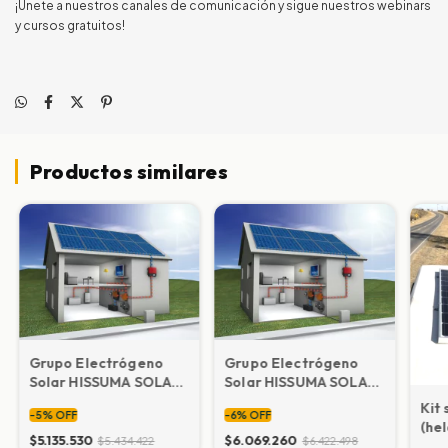
¡Únete a nuestros canales de comunicación y sigue nuestros webinars
y cursos gratuitos!
Productos similares
Grupo Electrógeno
Grupo Electrógeno
Solar HISSUMA SOLAR
Solar HISSUMA SOLAR
MINI A
MINI B
Kit
-
5
%
OFF
-
6
%
OFF
(he
$5.135.530
$6.069.260
$5.434.422
$6.422.498
ele