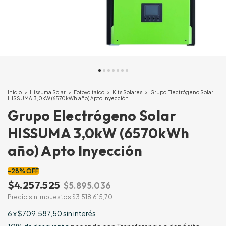
Inicio
>
Hissuma Solar
>
Fotovoltaico
>
Kits Solares
>
Grupo Electrógeno Solar
HISSUMA 3,0kW (6570kWh año) Apto Inyección
Grupo Electrógeno Solar
HISSUMA 3,0kW (6570kWh
año) Apto Inyección
-
28
%
OFF
$4.257.525
$5.895.036
Precio sin impuestos
$3.518.615,70
6
x
$709.587,50
sin interés