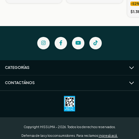
-
52
165
$1.3
CATEGORÍAS
CONTACTÁNOS
Copyright HISSUMA - 2026. Todos los derechos reservados.
Defensa de las y los consumidores. Para reclamos
ingresá acá.