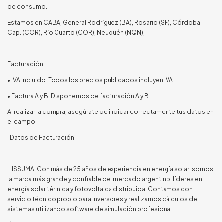
de consumo.
Estamos en CABA, General Rodríguez (BA), Rosario (SF), Córdoba
Cap. (COR), Río Cuarto (COR), Neuquén (NQN),
Facturación
• IVA Incluido: Todos los precios publicados incluyen IVA.
• Factura A y B: Disponemos de facturación A y B.
Al realizar la compra, asegúrate de indicar correctamente tus datos en
el campo
"Datos de Facturación”
HISSUMA: Con más de 25 años de experiencia en energía solar, somos
la marca más grande y confiable del mercado argentino, líderes en
energía solar térmica y fotovoltaica distribuida. Contamos con
servicio técnico propio para inversores y realizamos cálculos de
sistemas utilizando software de simulación profesional.