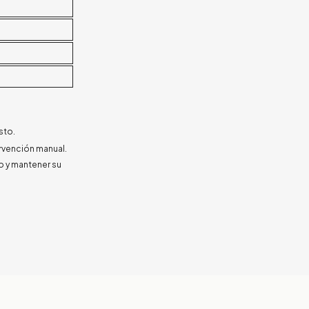
sto.
ervención manual.
do y mantener su