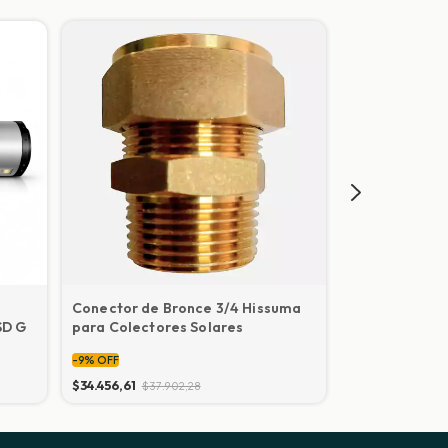
Conector de Bronce 3/4 Hissuma
Orring inter
SD G
para Colectores Solares
solar pulgada
temperatura)
-
9
%
OFF
-
9
%
OFF
$34.456,61
$37.902,28
$3.270,47
$3.59