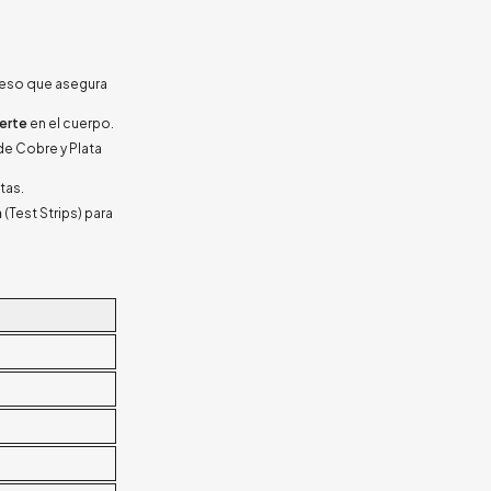
peso que asegura
uerte
en el cuerpo.
s de Cobre y Plata
tas.
n
(Test Strips) para