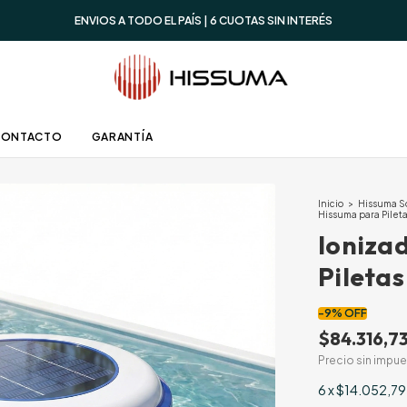
ENVIOS A TODO EL PAÍS | 6 CUOTAS SIN INTERÉS
CONTACTO
GARANTÍA
Inicio
>
Hissuma S
Hissuma para Pilet
Ioniza
Piletas
-
9
%
OFF
$84.316,7
Precio sin impu
6
x
$14.052,79