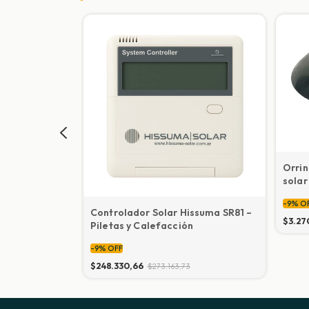
Orri
solar
-
9
%
O
a
Controlador Solar Hissuma SR81 –
$3.27
- 47mm y
Piletas y Calefacción
-
9
%
OFF
$248.330,66
$273.163,73