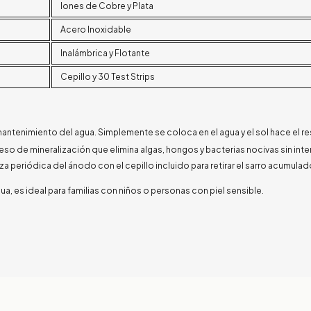
Iones de Cobre y Plata
Acero Inoxidable
Inalámbrica y Flotante
Cepillo y 30 Test Strips
mantenimiento del agua. Simplemente se coloca en el agua y el sol hace el re
oceso de mineralización que elimina algas, hongos y bacterias nocivas sin int
za periódica del ánodo con el cepillo incluido para retirar el sarro acumula
gua, es ideal para familias con niños o personas con piel sensible.