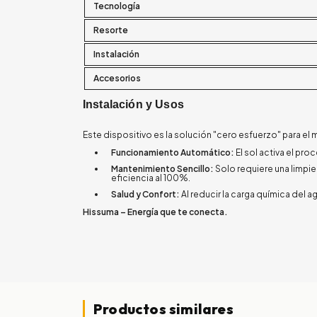
Tecnología
Resorte
Instalación
Accesorios
Instalación y Usos
Este dispositivo es la solución "cero esfuerzo" para el 
Funcionamiento Automático:
El sol activa el pr
Mantenimiento Sencillo:
Solo requiere una limpie
eficiencia al 100%.
Salud y Confort:
Al reducir la carga química del a
Hissuma – Energía que te conecta.
Productos similares