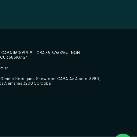
- CABA 116009 9191 - CBA 3516760254 - NQN
RCU 3585107124
m.ar
0, General Rodriguez. Showroom CABA: Av. Alberdi 3980,
 los Alemanes 3200 Cordoba