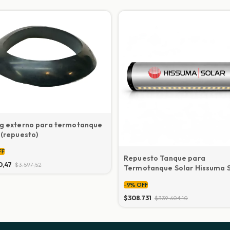
ng externo para termotanque
 (repuesto)
FF
Repuesto Tanque para
0,47
$3.597,52
Termotanque Solar Hissuma 
-
9
%
OFF
$308.731
$339.604,10