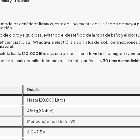
lia y tu bolsillo.
e modelos genéricos livianos, este equipo cuenta con un ánodo de mayor 
ección.
de cloro y alguicidas, evitando el desteñido de la ropa de baño y el
olor f
ficiencia (1.5 a 2.1 W) activa la electrólisis con la luz del sol, liberando ione
 natural
.
pileta hasta
120.000 litros
, ya sea de lona, fibra de vidrio, hormigón o veneci
zar a usarlo: cepillo de limpieza, jaula anti-partículas y
30 tiras de medició
Detalle
Hasta 120.000 Litros
450 g (Cobre)
Monocristalino (1.5 - 2.1 W)
6.0 - 7.5 V