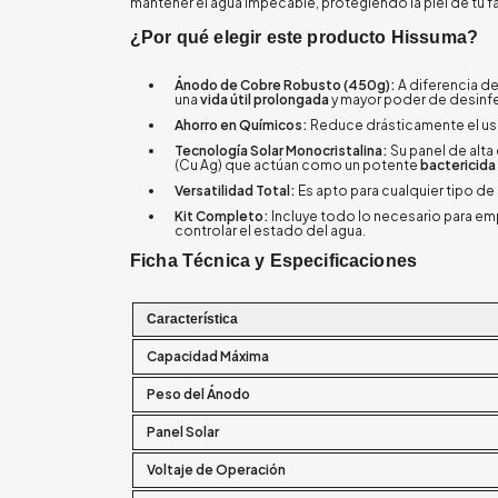
mantener el agua impecable, protegiendo la piel de tu fami
¿Por qué elegir este producto Hissuma?
Ánodo de Cobre Robusto (450g):
A diferencia d
una
vida útil prolongada
y mayor poder de desinf
Ahorro en Químicos:
Reduce drásticamente el uso 
Tecnología Solar Monocristalina:
Su panel de alta e
(Cu Ag) que actúan como un potente
bactericida
Versatilidad Total:
Es apto para cualquier tipo de 
Kit Completo:
Incluye todo lo necesario para empe
controlar el estado del agua.
Ficha Técnica y Especificaciones
Característica
Capacidad Máxima
Peso del Ánodo
Panel Solar
Voltaje de Operación