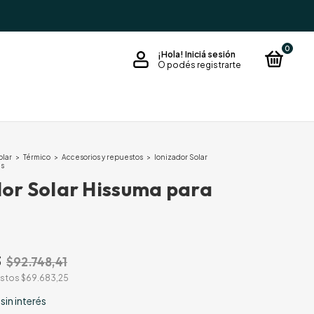
0
¡Hola!
Iniciá sesión
O podés registrarte
olar
>
Térmico
>
Accesorios y repuestos
>
Ionizador Solar
as
dor Solar Hissuma para
3
$92.748,41
estos
$69.683,25
sin interés