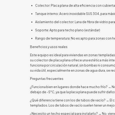
Colector: Placa plana de alta eficiencia con cubier
Tanque interno: Acero inoxidable SUS 304, para máxi
Aislamiento del colector: Lana de fibra de vidrio para
Soporte: Apto para techo plano (estándar)
Rango de temperatura: No es apto para zonas con he
Beneficios y usos reales
Este equipo es ideal para viviendas en zonas templadas
su colector de placa plana ofrece una estética más int
funciona por circulación natural, sin bombas ni consum
su vida útil, especialmente en zonas de agua dura, se 
Preguntas frecuentes
¿Funciona bien en lugares donde hace mucho frío? → N
debajo de -5°C, ya que la placa plana puede sufrir dañ
¿Qué diferencia tiene con los de tubos de vacío? → El c
templados. Los de tubos de vacío suelen tener un mejor
¿Necesito un techo especial para instalarlo? → No, vie