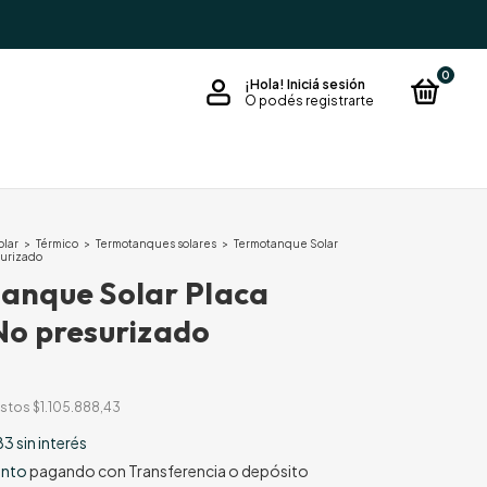
0
¡Hola!
Iniciá sesión
O podés registrarte
olar
>
Térmico
>
Termotanques solares
>
Termotanque Solar
surizado
anque Solar Placa
No presurizado
estos
$1.105.888,43
83
sin interés
ento
pagando con Transferencia o depósito