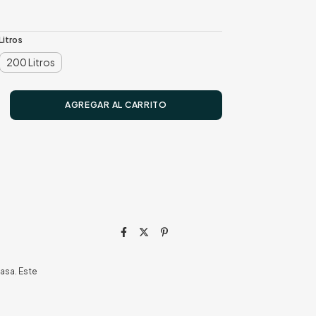
Litros
200 Litros
casa. Este