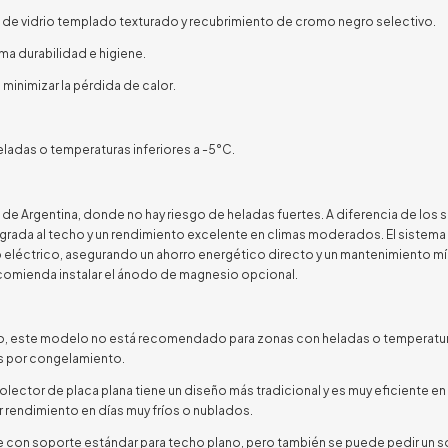
ta de vidrio templado texturado y recubrimiento de cromo negro selectivo.
ma durabilidad e higiene.
 minimizar la pérdida de calor.
ladas o temperaturas inferiores a -5°C.
 de Argentina, donde no hay riesgo de heladas fuertes. A diferencia de los 
egrada al techo y un rendimiento excelente en climas moderados. El sistem
o eléctrico, asegurando un ahorro energético directo y un mantenimiento mín
recomienda instalar el ánodo de magnesio opcional.
o, este modelo no está recomendado para zonas con heladas o temperatur
os por congelamiento.
olector de placa plana tiene un diseño más tradicional y es muy eficiente en
 rendimiento en días muy fríos o nublados.
ne con soporte estándar para techo plano, pero también se puede pedir un s