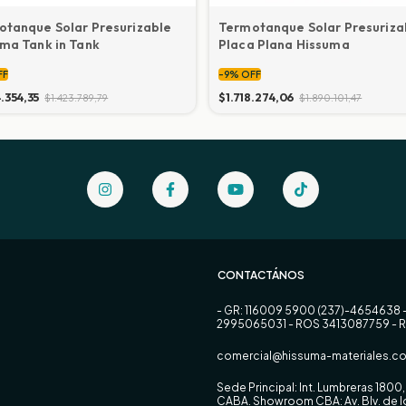
tanque Solar Presurizable
Termotanque Solar Presuriza
ma Tank in Tank
Placa Plana Hissuma
FF
-
9
%
OFF
4.354,35
$1.718.274,06
$1.423.789,79
$1.890.101,47
CONTACTÁNOS
- GR: 116009 5900 (237)-4654638 
2995065031 - ROS 3413087759 - 
comercial@hissuma-materiales.co
Sede Principal: Int. Lumbreras 180
CABA. Showroom CBA: Av. Blv. de