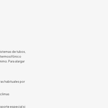
sistemas de tubos,
a termosifónico
imo. Para alargar
as habituales por
 climas
oporte especial si