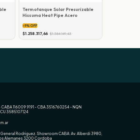
ble
Termotanque Solar Presurizable
Termotanque 
Hissuma Heat Pipe Acero
Hissuma – Alt
-
9
%
OFF
-
9
%
OFF
$1.258.317,66
$1.384.149,43
$1.079.760,15
$
- CABA 116009 9191 - CBA 3516760254 - NQN
RCU 3585107124
m.ar
0, General Rodriguez. Showroom CABA: Av. Alberdi 3980,
 los Alemanes 3200 Cordoba