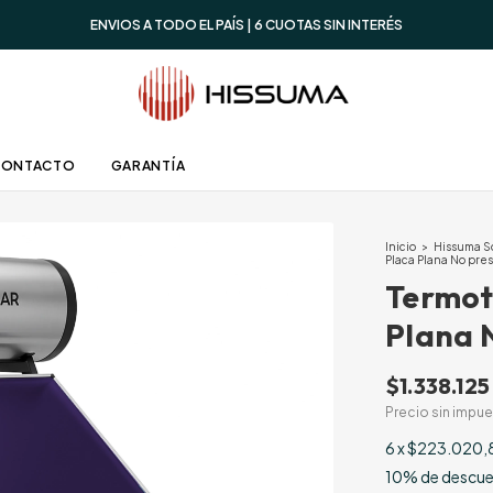
ENVIOS A TODO EL PAÍS | 6 CUOTAS SIN INTERÉS
CONTACTO
GARANTÍA
Inicio
>
Hissuma S
Placa Plana No pre
Termot
Plana 
$1.338.125
Precio sin impu
6
x
$223.020,
10% de descu