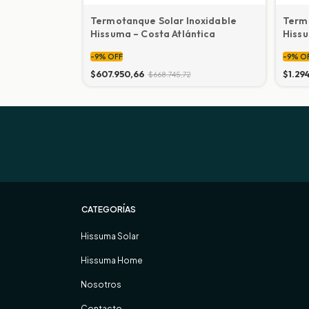
agua portatil
Termotanque Solar Inoxidable
Termo
oor (termo
Hissuma – Costa Atlántica
Hissu
-
9
%
OFF
-
9
%
O
$607.950,66
$1.29
$668.745,72
CATEGORÍAS
Hissuma Solar
Hissuma Home
Nosotros
Contacto