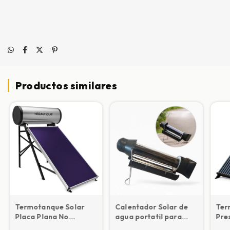
Productos similares
Termotanque Solar
Calentador Solar de
Ter
Placa Plana No
agua portatil para
Pre
presurizado
camping o outdoor
Tan