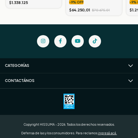
$1.338.125
-
9
%
OFF
-
9
%
(termo para mate)
$64.250,01
$1.2
$70.675,01
CATEGORÍAS
CONTACTÁNOS
Copyright HISSUMA - 2026. Todos los derechos reservados.
Defensa de las y los consumidores. Para reclamos
ingresá acá.