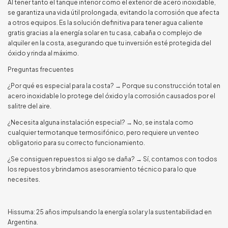
Al tener tanto el tanque interior como el exterior de acero inoxidable,
se garantiza una vida útil prolongada, evitando la corrosión que afecta
a otros equipos. Es la solución definitiva para tener agua caliente
gratis gracias a la energía solar en tu casa, cabaña o complejo de
alquiler en la costa, asegurando que tu inversión esté protegida del
óxido y rinda al máximo.
Preguntas frecuentes
¿Por qué es especial para la costa? → Porque su construcción total en
acero inoxidable lo protege del óxido y la corrosión causados por el
salitre del aire.
¿Necesita alguna instalación especial? → No, se instala como
cualquier termotanque termosifónico, pero requiere un venteo
obligatorio para su correcto funcionamiento.
¿Se consiguen repuestos si algo se daña? → Sí, contamos con todos
los repuestos y brindamos asesoramiento técnico para lo que
necesites.
Hissuma: 25 años impulsando la energía solar y la sustentabilidad en
Argentina.