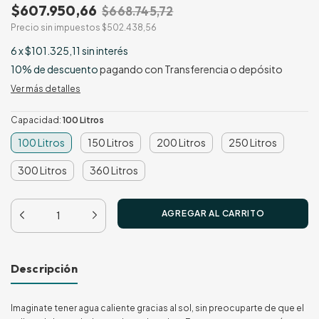
$607.950,66
$668.745,72
Precio sin impuestos
$502.438,56
6
x
$101.325,11
sin interés
10% de descuento
pagando con Transferencia o depósito
Ver más detalles
Capacidad:
100 Litros
100 Litros
150 Litros
200 Litros
250 Litros
300 Litros
360 Litros
Descripción
Imaginate tener agua caliente gracias al sol, sin preocuparte de que el