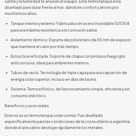
salitre y la humedad te arruinen el equipo. Este termotanque está
diseñado para durar frente al mar, dándote confort y ahorro por
muchísimos años.
Tanque interno y externo: Fabricados en acero inoxidable SUS304
para una máxima resistencia a la corrosión salina.
Aislamiento térmico: Espuma de poliuretano de 55 mm de espesor
que mantiene el calor por más tiempo.
Estructura reforzada: Soporte de chapa con pintura a fuego gris
anticorrosiva, ideal para ambientes marinos.
Tubos de vacío: Tecnología de triple capa para una captación de
energía solar superior, incluso en días de bruma.
Sistema: Termosifónico, de funcionamiento simple, eficiente y sin
consumo eléctrico.
Beneficios y usos reales
Este no es un termotanque solar común. Fue diseñado
específicamente para las condiciones de la costa atlántica argentina,
donde el aire salino destruye rápidamente los metales.